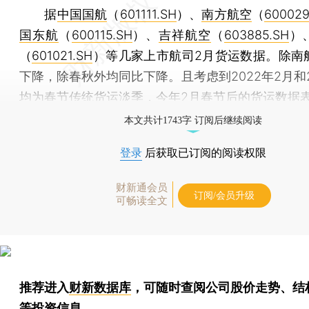
据
中国国航
（
601111.SH
）、
南方航空
（
600029
国东航
（
600115.SH
）、
吉祥航空
（
603885.SH
）
（
601021.SH
）等几家上市航司2月货运数据。除南
下降，除春秋外均同比下降。且考虑到2022年2月和2
均为春节传统货运淡季，今年2月春节后的货运数据
本文共计1743字 订阅后继续阅读
登录
后获取已订阅的阅读权限
财新通会员
订阅/会员升级
可畅读全文
推荐进入
财新数据库
，可随时查阅公司股价走势、结
等投资信息。