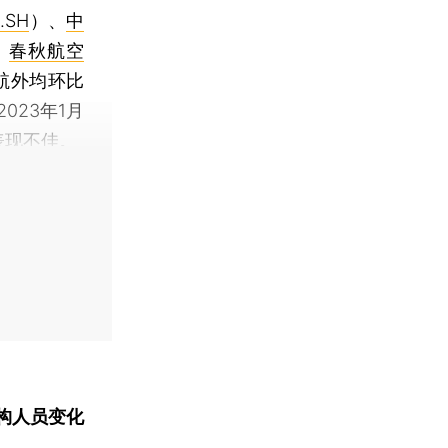
.SH
）、
中
、
春秋航空
航外均环比
023年1月
表现不佳。
构人员变化