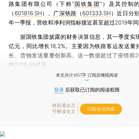
路集团有限公司（下称“
国铁集团
”）及其控制
（
601816.SH
）、
广深铁路
（
601333.SH
）近日分别
年一季报，营收和净利润指标接近甚至超过2019年
据国铁集团披露的财务决算信息，其一季度实现收
亿元，同比增长18.2%。主要因为铁路客运发送量
长、货物发送量屡创新高。这一数据超过了疫情前20
的2618.49亿元。
本文共计1057字 订阅后继续阅读
登录
后获取已订阅的阅读权限
财新通会员
订阅/会员升级
可畅读全文