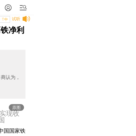
试听
T中
高铁净利
券商认为，
原图
实现收
国
中国国家铁