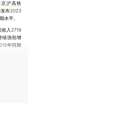
的
京沪高铁
发布2023
同期水平。
入2719
持续强劲增
19年同期