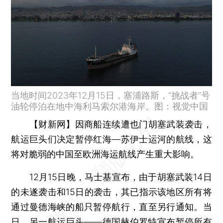
当地时间2023年12月15日，塞浦路斯，“挑战者”号
油轮停泊在地中海利马索尔港海岸。图：视觉中国
【财新网】
因商船连续遭也门胡塞武装袭击，
航运巨头们决定暂停红海—苏伊士运河的航线，这
将对脆弱的中国至欧洲海运航线产生重大影响。
12月15日晚，马士基宣布，由于胡塞武装14日
的未遂袭击和15日的袭击，其已指示该地区所有将
通过曼德海峡的船只暂停航行，直至另行通知。当
日，另一航运巨头——德国赫伯罗特宣布暂停所有