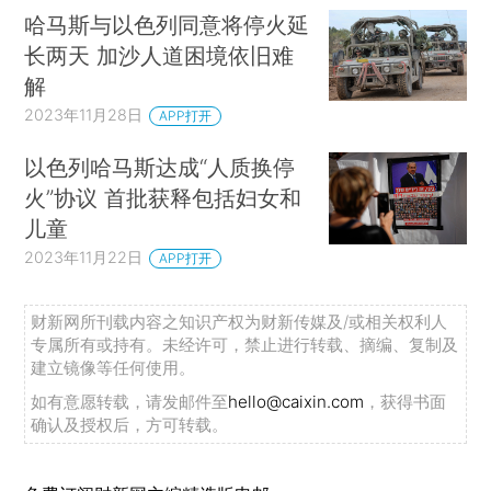
哈马斯与以色列同意将停火延
长两天 加沙人道困境依旧难
解
2023年11月28日
APP打开
以色列哈马斯达成“人质换停
火”协议 首批获释包括妇女和
儿童
2023年11月22日
APP打开
财新网所刊载内容之知识产权为财新传媒及/或相关权利人
专属所有或持有。未经许可，禁止进行转载、摘编、复制及
建立镜像等任何使用。
如有意愿转载，请发邮件至
hello@caixin.com
，获得书面
确认及授权后，方可转载。