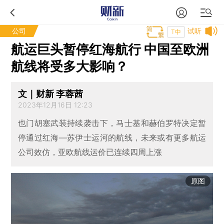
公司
试听
T中
航运巨头暂停红海航行 中国至欧洲
航线将受多大影响？
文｜财新 李蓉茜
2023年12月16日 12:23
也门胡塞武装持续袭击下，马士基和赫伯罗特决定暂
停通过红海—苏伊士运河的航线，未来或有更多航运
公司效仿，亚欧航线运价已连续四周上涨
原图