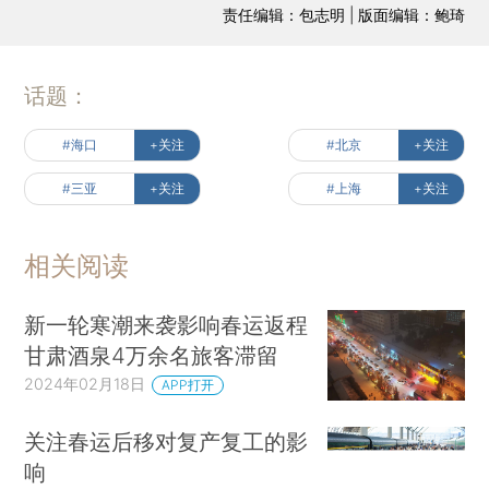
责任编辑：包志明 | 版面编辑：鲍琦
话题：
#海口
+关注
#北京
+关注
#三亚
+关注
#上海
+关注
相关阅读
新一轮寒潮来袭影响春运返程
甘肃酒泉4万余名旅客滞留
2024年02月18日
APP打开
关注春运后移对复产复工的影
响