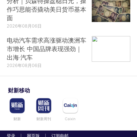
分析｜贝森特操盘稳日元，操
作巧思能否撬动美日货币基本
面
2026年08月06日
电动汽车需求高涨驱动澳洲车
市增长 中国品牌表现强劲｜
出海·汽车
2026年08月06日
财新移动
财新
财新周刊
Caixin
登录
网页版
订阅电邮
|
|