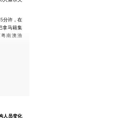
5分许，在
巴拿马籍集
船“粤南澳渔
构人员变化