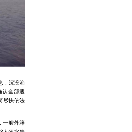
息，沉没渔
确认全部遇
将尽快依法
，一艘外籍
8人落水失