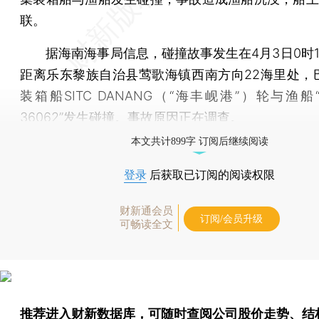
联。
据海南海事局信息，碰撞故事发生在4月3日0时1
距离乐东黎族自治县莺歌海镇西南方向22海里处，
装箱船SITC DANANG（“海丰岘港”）轮与渔
36062”发生碰撞。事故原因正在调查。
本文共计899字 订阅后继续阅读
登录
后获取已订阅的阅读权限
财新通会员
订阅/会员升级
可畅读全文
推荐进入
财新数据库
，可随时查阅公司股价走势、结