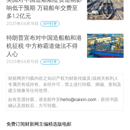
响低于预期 万箱船年交费至
多1.2亿元
2025年04月18日
APP打开
特朗普宣布对中国造船舶和港
机征税 中方称霸道做法不得
人心
2025年04月10日
APP打开
财新网所刊载内容之知识产权为财新传媒及/或相关权利人
专属所有或持有。未经许可，禁止进行转载、摘编、复制及
建立镜像等任何使用。
如有意愿转载，请发邮件至
hello@caixin.com
，获得书面
确认及授权后，方可转载。
免费订阅财新网主编精选版电邮