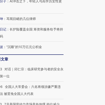
分子
：
AI冲击之下，年轻人与高学历女性更
坤
：
耳闻目睹的几位律师
日记
：
长护险覆盖全国 筹资和服务给予将持
码
波
：
“沉睡”的10万亿元公积金
新文章
53
对话｜邱仁宗：临床研究参与者的安全永
第一位
06
全国人大常委会：六名将领涉嫌严重违
法 被罢免全国人大代表
43
7月美国劳动力市场意外放缓 岗位减少