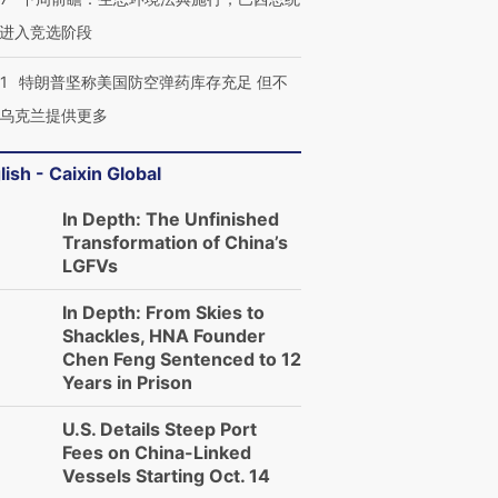
进入竞选阶段
1
特朗普坚称美国防空弹药库存充足 但不
乌克兰提供更多
lish - Caixin Global
In Depth: The Unfinished
Transformation of China’s
LGFVs
In Depth: From Skies to
Shackles, HNA Founder
Chen Feng Sentenced to 12
Years in Prison
U.S. Details Steep Port
Fees on China-Linked
Vessels Starting Oct. 14