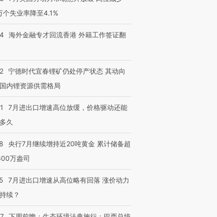
3万个失业率降至4.1%
14
海外金融专才回流香港 外籍工作签证翻
2
宁德时代宜春锂矿仍处停产状态 其动向
国内锂资源供需格局
1
7月进出口增速高位放缓，价格驱动还能
多久
8
央行7月继续增持近20吨黄金 累计储备超
600万盎司
5
7月进出口增速从高位略有回落 涨价动力
持续？
07
下周前瞻：生态环境法典施行；巴西总统