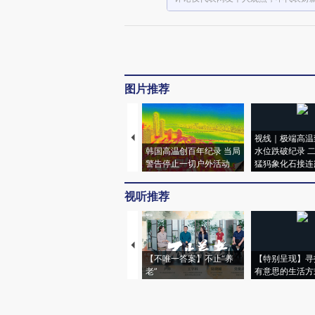
图片推荐
视线｜极端高温
韩国高温创百年纪录 当局
水位跌破纪录 
警告停止一切户外活动
猛犸象化石接连
视听推荐
【不唯一答案】不止“养
【特别呈现】寻
老”
有意思的生活方