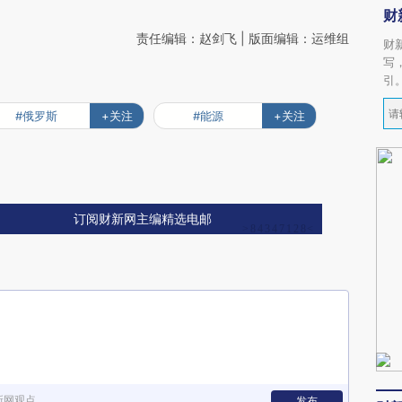
财
责任编辑：赵剑飞 | 版面编辑：运维组
财
写
引
#俄罗斯
+关注
#能源
+关注
订阅财新网主编精选电邮
新网观点
发布