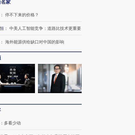
新名家
：
停不下来的价格？
恒
：
中美人工智能竞争：道路比技术更重要
：
海外能源供给缺口对中国的影响
频
跨国走私7万
视线｜被称为“蟑螂”的印
视线｜“入侵”还是“人道危
检体内含3种
度Z世代 用街头抗争将教
机”？难民潮撕裂西班牙
秘鲁纳斯
育部长拱下台
飞地休达
13人遇难
进第四届链博
【商旅对话】华住集团
客
技“链”接产
【特别呈现】寻找100种
CFO：不靠规模取胜，华
【特别呈
有意思的生活方式·第三对
住三大增长引擎是什么？
有意思的
：
多看少动