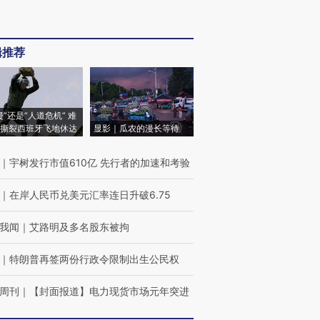
辑推荐
侵”还是“人道危机” 难
撕裂西班牙飞地休达
显影｜瓜农的漫长等待
｜
宇树发行市值610亿 先行者的加速和考验
｜
在岸人民币兑美元汇率连日升破6.75
我闻
｜
艾路明及多名股东被拘
｜
特朗普再签两份行政令限制出生公民权
周刊
｜
【封面报道】电力现货市场元年突进