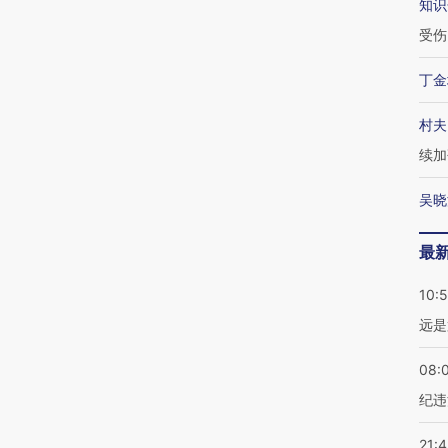
知识
受伤
丁金
村夫
续加
吴晓
最
10:
远是
08:
纪违
21: