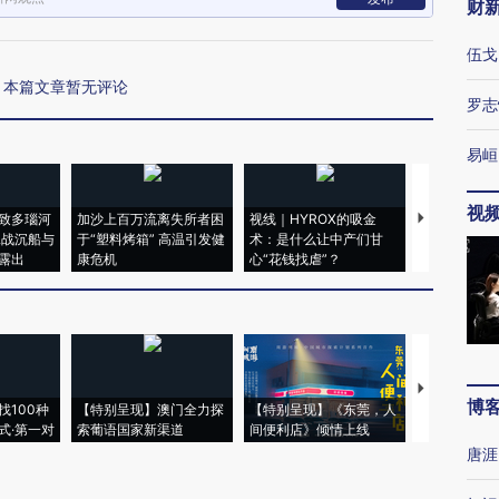
财
伍戈
本篇文章暂无评论
罗志
易峘
视
致多瑙河
加沙上百万流离失所者困
视线｜HYROX的吸金
马航飞行员
二战沉船与
于“塑料烤箱” 高温引发健
术：是什么让中产们甘
粒摇头丸 尿
露出
康危机
心“花钱找虐”？
毒品
【推广】走
博
找100种
【特别呈现】澳门全力探
【特别呈现】《东莞，人
会，让数智科
式·第一对
索葡语国家新渠道
间便利店》倾情上线
业
唐涯