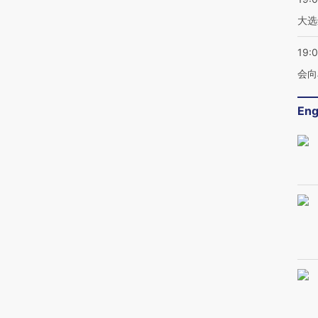
大选
19:0
会向
Eng