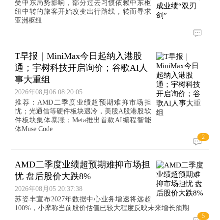
受中东局势影响，部分过去习惯依赖中东枢
纽中转的旅客开始改变出行路线，转而寻求
亚洲枢纽
T早报｜MiniMax今日起纳入港股
通；宇树科技开启询价；谷歌AI人
事大重组
2026年08月06 08:20:05
推荐：AMD二季度业绩超预期难抑市场担
忧；光通信等硬件板块遇冷，美股A股港股软
件板块集体暴涨；Meta推出首款AI编程智能
体Muse Code
2
AMD二季度业绩超预期难抑市场担
忧 盘后股价大跌8%
2026年08月05 20:37:38
苏姿丰宣布2027年数据中心业务增速将远超
100%，小摩称当前股价估值已较大程度反映未来增长预期
5