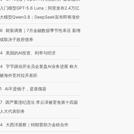
入门模型GPT-5.6 Luna；阿里发布2.4万亿
大模型Qwen3.8；DeepSeek宣布即将涨价
46
财新调查｜7月金融数据季节性承压 新增
或取决于政府债券
44
美国的AI投资、利率与经济
44
字节跳动开全员会复盘AI业务进展 称大
被海外竞对拉开差距
1
AI不是镜子，是蒸馏器
07
因严重违纪违法 李云泽被罢免第十四届
人大代表职务
44
大西洋观察｜特朗普助力金砖合作