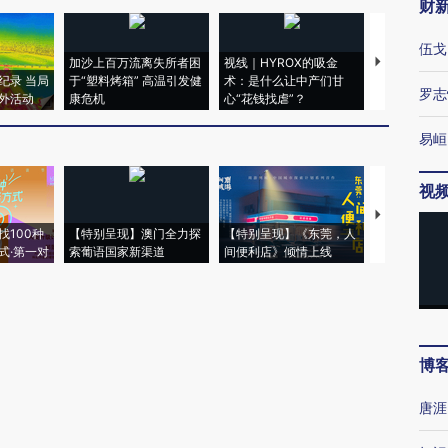
财
伍戈
加沙上百万流离失所者困
视线｜HYROX的吸金
马航飞行员
纪录 当局
于“塑料烤箱” 高温引发健
术：是什么让中产们甘
粒摇头丸 尿
罗志
外活动
康危机
心“花钱找虐”？
毒品
易峘
视
【推广】走
找100种
【特别呈现】澳门全力探
【特别呈现】《东莞，人
会，让数智科
式·第一对
索葡语国家新渠道
间便利店》倾情上线
业
博
唐涯