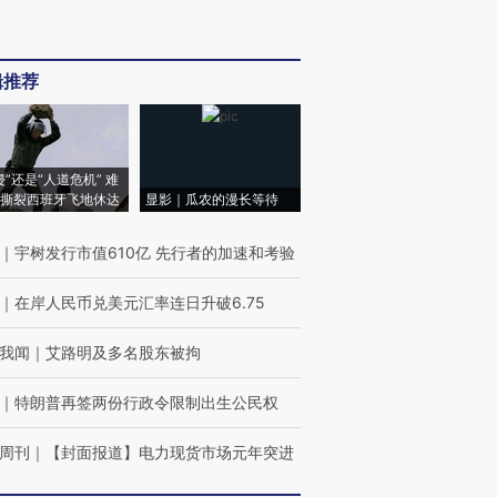
辑推荐
侵”还是“人道危机” 难
撕裂西班牙飞地休达
显影｜瓜农的漫长等待
｜
宇树发行市值610亿 先行者的加速和考验
｜
在岸人民币兑美元汇率连日升破6.75
我闻
｜
艾路明及多名股东被拘
｜
特朗普再签两份行政令限制出生公民权
周刊
｜
【封面报道】电力现货市场元年突进