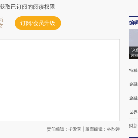
获取已订阅的阅读权限
员
编
订阅/会员升级
文
“入
民潮
特稿
金融
金融
世界
财新
责任编辑：毕爱芳 | 版面编辑：林韵诗