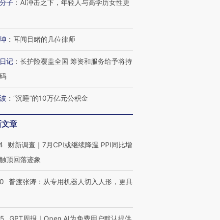
分子
：
AI冲击之下，年轻人与高学历女性更
坤
：
耳闻目睹的几位律师
日记
：
长护险覆盖全国 筹资和服务给予将持
码
波
：
“沉睡”的10万亿元公积金
新文章
4
财新调查｜7月CPI或继续降温 PPI同比增
触顶回落迹象
00
普渡张涛：从专用机器人切入人形，更具
55
GPT周报｜Open AI为免费用户默认提供