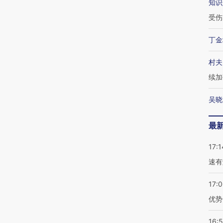
知识
受伤
丁金
村夫
续加
吴晓
最
17:1
速有
17:
优势
16: