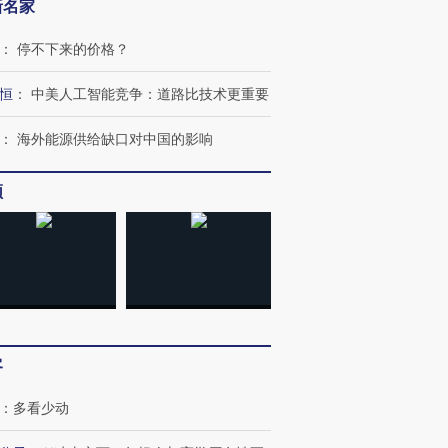
新名家
：
停不下来的价格？
跨国走私7万
视线｜被称为“蟑螂”的印
视线｜“入侵”还是“人道危
检体内含3种
度Z世代 用街头抗争将教
机”？难民潮撕裂西班牙
秘鲁纳斯
恒
：
中美人工智能竞争：道路比技术更重要
育部长拱下台
飞地休达
13人遇难
：
海外能源供给缺口对中国的影响
频
进第四届链博
【商旅对话】华住集团
技“链”接产
【特别呈现】寻找100种
CFO：不靠规模取胜，华
【特别呈
有意思的生活方式·第三对
住三大增长引擎是什么？
有意思的
客
：
多看少动