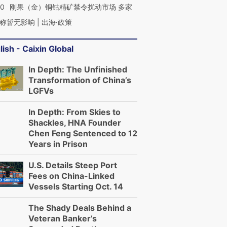
40
刚果（金）铜钴精矿禁令扰动市场 多家
称暂无影响 | 出海·政策
lish - Caixin Global
In Depth: The Unfinished
Transformation of China’s
LGFVs
In Depth: From Skies to
Shackles, HNA Founder
Chen Feng Sentenced to 12
Years in Prison
U.S. Details Steep Port
Fees on China-Linked
Vessels Starting Oct. 14
The Shady Deals Behind a
Veteran Banker’s