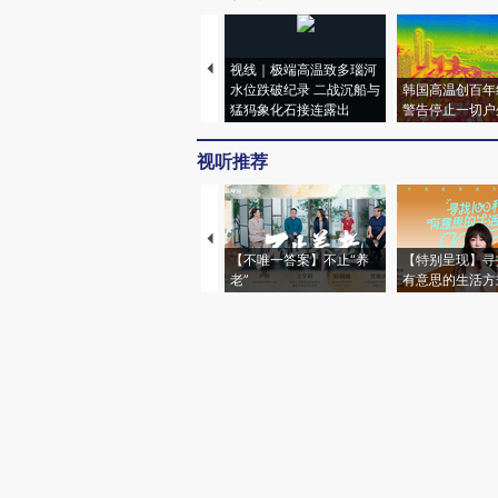
视线｜极端高温致多瑙河
水位跌破纪录 二战沉船与
韩国高温创百年
猛犸象化石接连露出
警告停止一切户
视听推荐
【不唯一答案】不止“养
【特别呈现】寻
老”
有意思的生活方