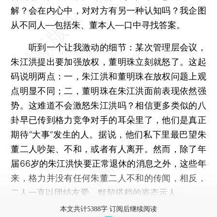
解？会在内心中，对对方有另一种认知吗？我企图
从不同人—包括朱、董本人—口中寻找答案。
听到一个让我激动的细节：某次管理层会议，
朱江洪提出要加强放权，董明珠立刻就怒了。这起
码说明两点：一，朱江洪和董明珠在放权问题上观
点明显不同；二，董明珠在朱江洪面前表现依然强
势。这难道不会激怒朱江洪吗？相信更多类似的八
卦早已传到格力竞争对手的耳朵里了，他们是真正
期待“大事”发生的人。据说，他们私下里最巴望朱
董二人吵架、不和，或者有人离开。然而，除了年
届66岁的朱江洪快要正常退休的消息之外，这些年
来，格力并没有任何朱董二人不和的传闻，相反，
二人一直以团结友爱、默契搭档的姿态示人。
本文共计5388字 订阅后继续阅读