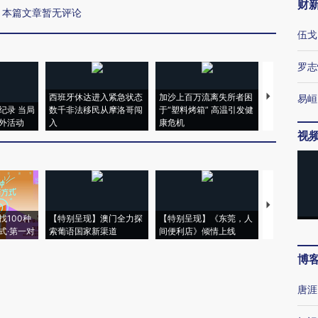
财
本篇文章暂无评论
伍戈
罗志
西班牙休达进入紧急状态
加沙上百万流离失所者困
视线｜HYR
易峘
纪录 当局
数千非法移民从摩洛哥闯
于“塑料烤箱” 高温引发健
术：是什么
外活动
入
康危机
心“花钱找虐
视
【推广】走
找100种
【特别呈现】澳门全力探
【特别呈现】《东莞，人
会，让数智科
式·第一对
索葡语国家新渠道
间便利店》倾情上线
业
博
唐涯