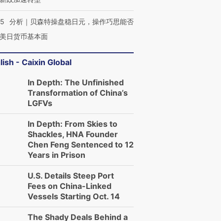
05
分析｜贝森特操盘稳日元，操作巧思能否
美日货币基本面
lish - Caixin Global
In Depth: The Unfinished
Transformation of China’s
LGFVs
In Depth: From Skies to
Shackles, HNA Founder
Chen Feng Sentenced to 12
Years in Prison
U.S. Details Steep Port
Fees on China-Linked
Vessels Starting Oct. 14
The Shady Deals Behind a