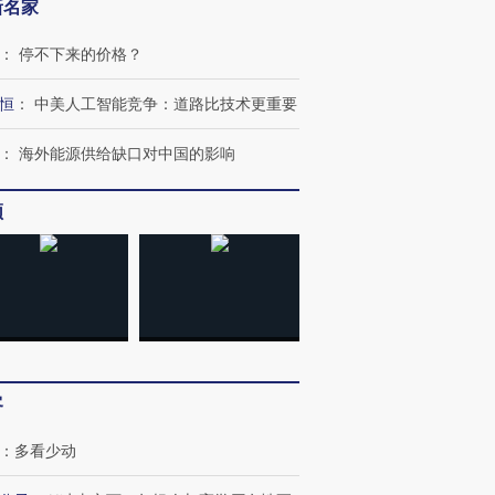
新名家
：
停不下来的价格？
恒
：
中美人工智能竞争：道路比技术更重要
OX的吸金
马航飞行员跨国走私7万
视线｜被称为“蟑螂”的印
：
海外能源供给缺口对中国的影响
让中产们甘
粒摇头丸 尿检体内含3种
度Z世代 用街头抗争将教
秘鲁纳斯
”？
毒品
育部长拱下台
13人遇难
频
进第四届链博
【商旅对话】华住集团
技“链”接产
【特别呈现】寻找100种
CFO：不靠规模取胜，华
【特别呈
有意思的生活方式·第三对
住三大增长引擎是什么？
有意思的
客
：
多看少动