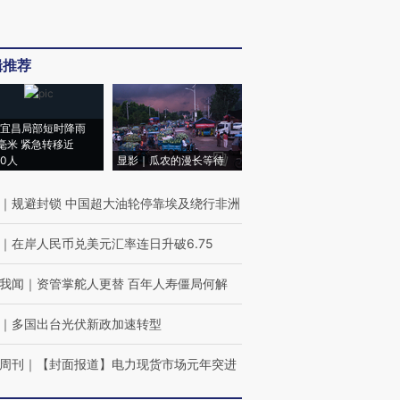
辑推荐
宜昌局部短时降雨
8毫米 紧急转移近
00人
显影｜瓜农的漫长等待
｜
规避封锁 中国超大油轮停靠埃及绕行非洲
｜
在岸人民币兑美元汇率连日升破6.75
我闻
｜
资管掌舵人更替 百年人寿僵局何解
｜
多国出台光伏新政加速转型
周刊
｜
【封面报道】电力现货市场元年突进