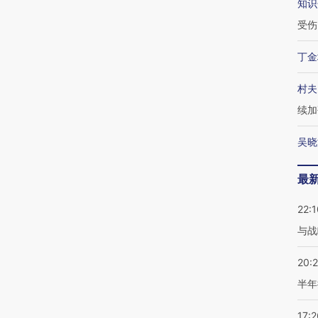
知识
受伤
丁金
村夫
续加
吴晓
最
22:1
与战
20:
半年
17:2