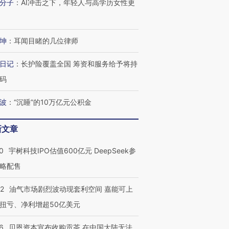
分子
：
AI冲击之下，年轻人与高学历女性更
坤
：
耳闻目睹的几位律师
日记
：
长护险覆盖全国 筹资和服务给予将持
码
波
：
“沉睡”的10万亿元公积金
新文章
0
宇树科技IPO估值600亿元 DeepSeek参
略配售
22
油气市场剧烈波动现套利空间 嘉能可上
扭亏、净利增超50亿美元
6
贝恩资本宣布收购贡茶 在中国大陆无法