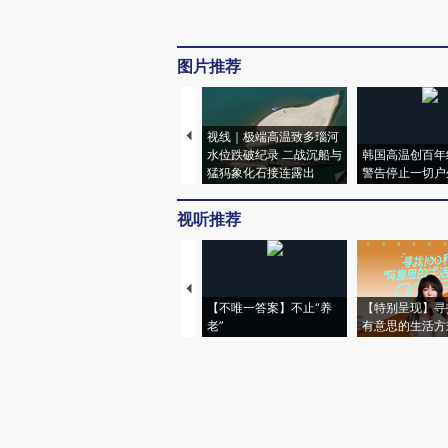
图片推荐
视线｜极端高温致多瑙河
水位跌破纪录 二战沉船与
韩国高温创百年
猛犸象化石接连露出
警告停止一切户
视听推荐
【不唯一答案】不止“养
【特别呈现】寻
老”
有意思的生活方