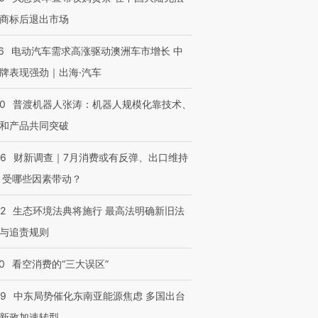
商标后退出市场
6
电动汽车需求高涨驱动澳洲车市增长 中
牌表现强劲｜出海·汽车
00
普渡机器人张涛：机器人规模化靠技术、
和产品共同突破
56
财新调查｜7月消费或有反弹、出口维持
 受哪些因素带动？
42
生态环境法典将施行 最高法明确新旧法
与追责规则
0
看空消费的“三大误区”
59
中东局势催化东南亚能源焦虑 多国出台
新政加速转型