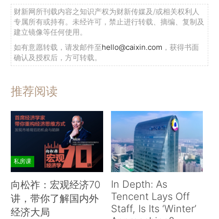
财新网所刊载内容之知识产权为财新传媒及/或相关权利人
专属所有或持有。未经许可，禁止进行转载、摘编、复制及
建立镜像等任何使用。
如有意愿转载，请发邮件至
hello@caixin.com
，获得书面
确认及授权后，方可转载。
推荐阅读
私房课
In Depth: As
向松祚：宏观经济70
Tencent Lays Off
讲，带你了解国内外
Staff, Is Its ‘Winter’
经济大局