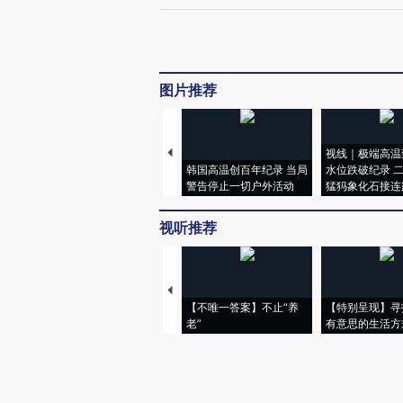
图片推荐
视线｜极端高温
韩国高温创百年纪录 当局
水位跌破纪录 
警告停止一切户外活动
猛犸象化石接连
视听推荐
【不唯一答案】不止“养
【特别呈现】寻
老”
有意思的生活方