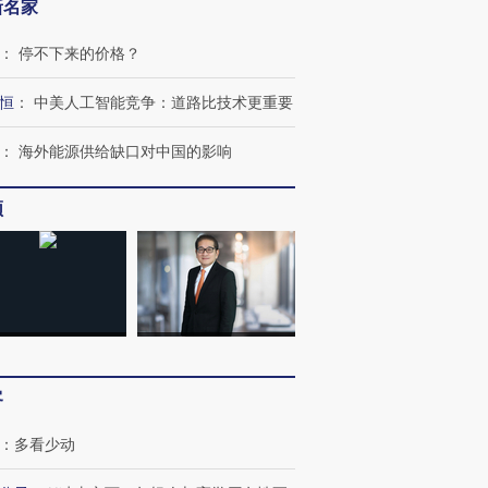
新名家
：
停不下来的价格？
恒
：
中美人工智能竞争：道路比技术更重要
：
海外能源供给缺口对中国的影响
跨国走私7万
视线｜被称为“蟑螂”的印
视线｜“入侵”还是“人道危
检体内含3种
频
度Z世代 用街头抗争将教
机”？难民潮撕裂西班牙
秘鲁纳斯
育部长拱下台
飞地休达
13人遇难
进第四届链博
【商旅对话】华住集团
技“链”接产
【特别呈现】寻找100种
CFO：不靠规模取胜，华
【特别呈
有意思的生活方式·第三对
住三大增长引擎是什么？
有意思的
客
：
多看少动