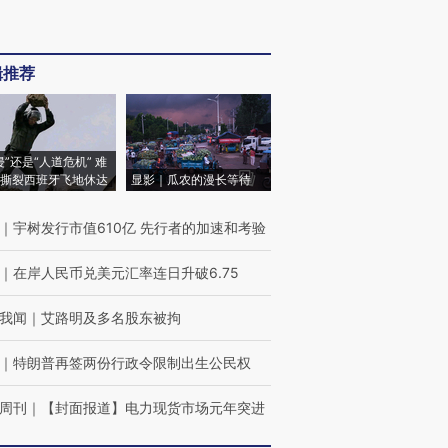
辑推荐
侵”还是“人道危机” 难
撕裂西班牙飞地休达
显影｜瓜农的漫长等待
｜
宇树发行市值610亿 先行者的加速和考验
｜
在岸人民币兑美元汇率连日升破6.75
我闻
｜
艾路明及多名股东被拘
｜
特朗普再签两份行政令限制出生公民权
周刊
｜
【封面报道】电力现货市场元年突进