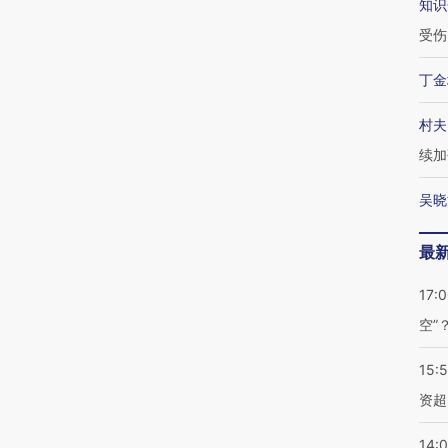
知识
受伤
丁金
村夫
续加
吴晓
最
17:
空”
15:
资超
14: