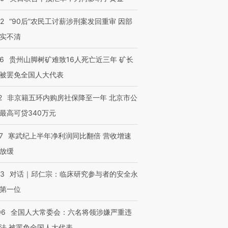
32
“90后”农民工讨薪涉刑案发回重审 因部
实不清
36
贵州山脚树矿难致16人死亡近三年 矿长
被罢免全国人大代表
2
非京籍五环内购房社保降至一年 北京市公
最高可贷340万元
7
寒武纪上半年净利润同比翻倍 营收增速
放缓
53
对话｜邱仁宗：临床研究参与者的安全永
第一位
06
全国人大常委会：六名将领涉嫌严重违
法 被罢免全国人大代表