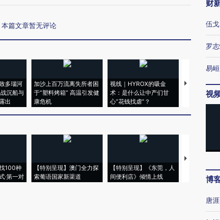
财
伍戈
本篇文章暂无评论
罗志
易峘
致多瑙河
加沙上百万流离失所者困
视线｜HYROX的吸金
马航飞行员
二战沉船与
于“塑料烤箱” 高温引发健
术：是什么让中产们甘
粒摇头丸 尿
视
露出
康危机
心“花钱找虐”？
毒品
【推广】走
找100种
【特别呈现】澳门全力探
【特别呈现】《东莞，人
会，让数智科
式·第一对
索葡语国家新渠道
间便利店》倾情上线
业
博
唐涯