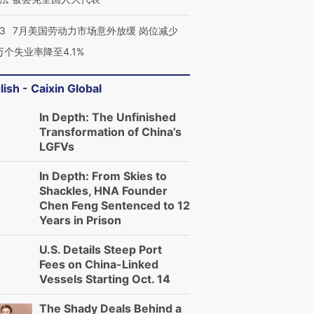
43
7月美国劳动力市场意外放缓 岗位减少
3万个失业率降至4.1%
lish - Caixin Global
In Depth: The Unfinished
Transformation of China’s
LGFVs
In Depth: From Skies to
Shackles, HNA Founder
Chen Feng Sentenced to 12
Years in Prison
U.S. Details Steep Port
Fees on China-Linked
Vessels Starting Oct. 14
The Shady Deals Behind a