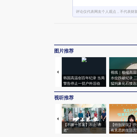
评论仅代表网友个人观点，不代表财
图片推荐
视线｜极端高温
韩国高温创百年纪录 当局
水位跌破纪录 
警告停止一切户外活动
猛犸象化石接连
视听推荐
【不唯一答案】不止“养
【特别呈现】寻
老”
有意思的生活方