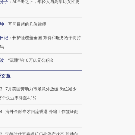
分子
：
AI冲击之下，年轻人与高学历女性更
坤
：
耳闻目睹的几位律师
日记
：
长护险覆盖全国 筹资和服务给予将持
码
波
：
“沉睡”的10万亿元公积金
新文章
43
7月美国劳动力市场意外放缓 岗位减少
3万个失业率降至4.1%
14
海外金融专才回流香港 外籍工作签证翻
2
宁德时代宜春锂矿仍处停产状态 其动向