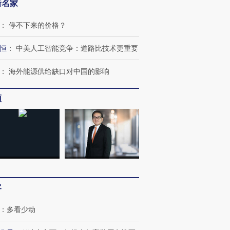
新名家
：
停不下来的价格？
恒
：
中美人工智能竞争：道路比技术更重要
：
海外能源供给缺口对中国的影响
频
跨国走私7万
视线｜被称为“蟑螂”的印
视线｜“入侵”还是“人道危
检体内含3种
度Z世代 用街头抗争将教
机”？难民潮撕裂西班牙
秘鲁纳斯
育部长拱下台
飞地休达
13人遇难
客
进第四届链博
【商旅对话】华住集团
：
多看少动
技“链”接产
【特别呈现】寻找100种
CFO：不靠规模取胜，华
【特别呈
有意思的生活方式·第三对
住三大增长引擎是什么？
有意思的