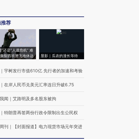
辑推荐
侵”还是“人道危机” 难
撕裂西班牙飞地休达
显影｜瓜农的漫长等待
｜
宇树发行市值610亿 先行者的加速和考验
｜
在岸人民币兑美元汇率连日升破6.75
我闻
｜
艾路明及多名股东被拘
｜
特朗普再签两份行政令限制出生公民权
周刊
｜
【封面报道】电力现货市场元年突进