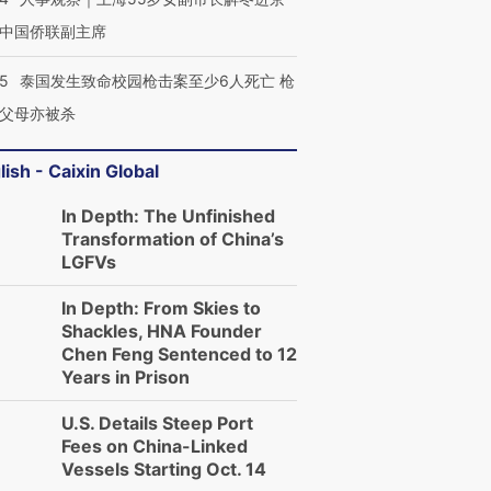
中国侨联副主席
45
泰国发生致命校园枪击案至少6人死亡 枪
父母亦被杀
lish - Caixin Global
In Depth: The Unfinished
Transformation of China’s
LGFVs
In Depth: From Skies to
Shackles, HNA Founder
Chen Feng Sentenced to 12
Years in Prison
U.S. Details Steep Port
Fees on China-Linked
Vessels Starting Oct. 14