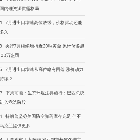
国内锂资源供需格局
1
7月进出口增速高位放缓，价格驱动还能
多久
8
央行7月继续增持近20吨黄金 累计储备超
600万盎司
5
7月进出口增速从高位略有回落 涨价动力
持续？
07
下周前瞻：生态环境法典施行；巴西总统
进入竞选阶段
1
特朗普坚称美国防空弹药库存充足 但不
乌克兰提供更多
24
人事观察｜上海55岁女副市长解冬进京