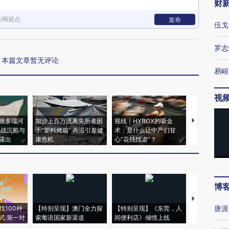
财
新网观点
发布
伍戈
罗志
本篇文章暂无评论
易峘
视
致多瑙河
加沙上百万流离失所者困
视线｜HYROX的吸金
马航飞行员
二战沉船与
于“塑料烤箱” 高温引发健
术：是什么让中产们甘
粒摇头丸 尿
露出
康危机
心“花钱找虐”？
毒品
博
【推广】走
唐涯
找100种
【特别呈现】澳门全力探
【特别呈现】《东莞，人
会，让数智科
式·第一对
索葡语国家新渠道
间便利店》倾情上线
业