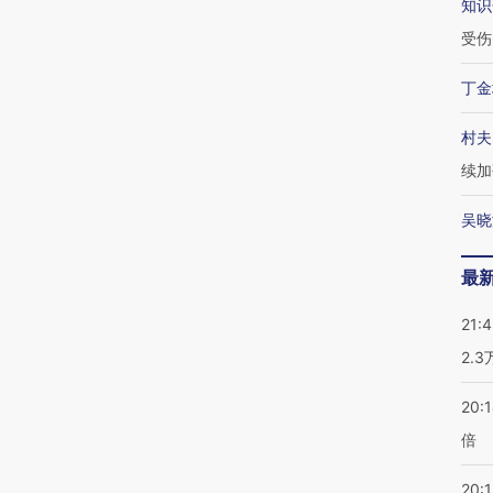
知识
受伤
丁金
村夫
续加
吴晓
最
21:
2.
20:
倍
20:1