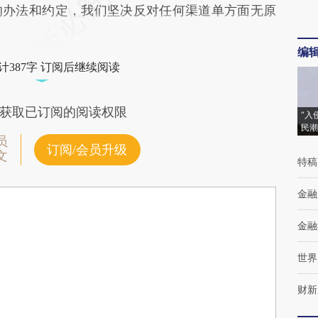
的办法和约定，我们坚决反对任何渠道单方面无原
编
计387字 订阅后继续阅读
获取已订阅的阅读权限
“入
民潮
员
订阅/会员升级
文
特稿
金融
金融
世界
财新