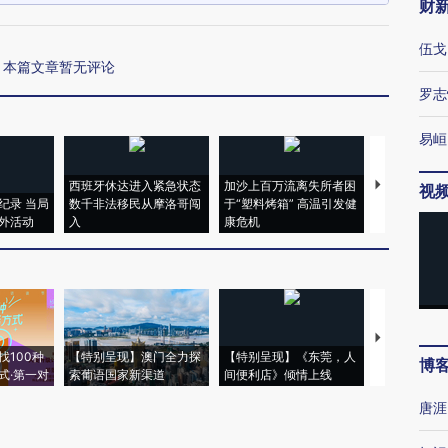
财
伍戈
本篇文章暂无评论
罗志
易峘
西班牙休达进入紧急状态
加沙上百万流离失所者困
视线｜HYR
视
纪录 当局
数千非法移民从摩洛哥闯
于“塑料烤箱” 高温引发健
术：是什么
外活动
入
康危机
心“花钱找虐
【推广】走
找100种
【特别呈现】澳门全力探
【特别呈现】《东莞，人
会，让数智科
博
式·第一对
索葡语国家新渠道
间便利店》倾情上线
业
唐涯