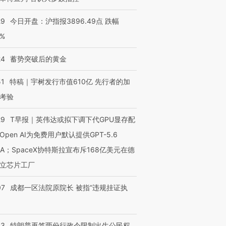
29
今日开盘：沪指报3896.49点 跌幅
0%
24
蓄势突破后的黄金
51
特稿｜宇树发行市值610亿 先行者的加
考验
29
T早报｜英伟达或拟下调下代GPU显存配
Open AI为免费用户默认提供GPT-5.6
NA；SpaceX协特斯拉宣布斥168亿美元在德
立芯片工厂
07
成都一区法院原院长 被指“违规挂证执
43
特朗普再签两份行政令限制出生公民权