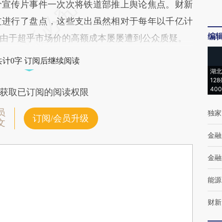
价宣传片事件一次次将铁道部推上舆论焦点。财新
支进行了盘点，这些支出虽然相对于每年以千亿计
编
由于超乎市场价的高额成本屡屡遭到公众质疑。
共计0字 订阅后继续阅读
湖北
12
40
获取已订阅的阅读权限
员
独家
订阅/会员升级
文
金融
金融
能源
财新