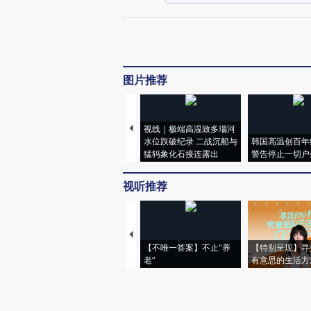
图片推荐
视线｜极端高温致多瑙河
水位跌破纪录 二战沉船与
韩国高温创百年
猛犸象化石接连露出
警告停止一切户
视听推荐
【不唯一答案】不止“养
【特别呈现】寻
老”
有意思的生活方