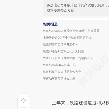
虽然比起每年以千亿计的高铁建设费用，
成本屡遭公众质疑
相关报道
铁道部12306订票系统升级 购票仍困难重重
太极股份近2亿元中标铁道部客票系统
铁道部资产负债率升至61%
铁道部通报刘志军违纪六大问题
铁道部天价宣传片案中案：刘瑞扬其人
铁道部10名落马官员一览
铁道部集巨资办世界高铁大会
奢侈动车背后的社会之痛
近年来，铁路建设速度和规模