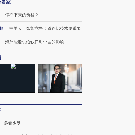
新名家
：
停不下来的价格？
恒
：
中美人工智能竞争：道路比技术更重要
：
海外能源供给缺口对中国的影响
OX的吸金
马航飞行员跨国走私7万
视线｜被称为“蟑螂”的印
频
让中产们甘
粒摇头丸 尿检体内含3种
度Z世代 用街头抗争将教
秘鲁纳斯
”？
毒品
育部长拱下台
13人遇难
进第四届链博
【商旅对话】华住集团
技“链”接产
【特别呈现】寻找100种
CFO：不靠规模取胜，华
【特别呈
客
有意思的生活方式·第三对
住三大增长引擎是什么？
有意思的
：
多看少动