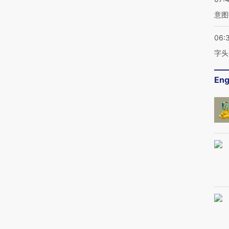
意图
06:
字头
Eng