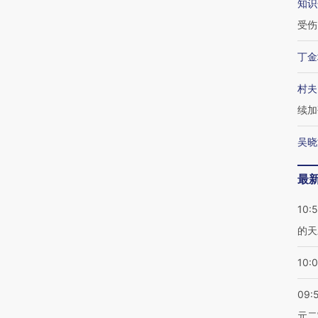
知识
受伤
丁金
村夫
续加
吴晓
最
10:
的天
10:
09:
元二