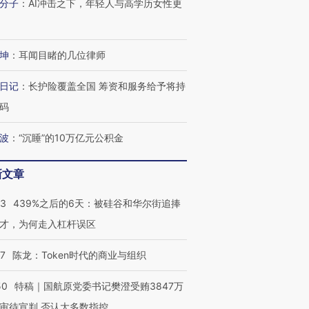
分子
：
AI冲击之下，年轻人与高学历女性更
坤
：
耳闻目睹的几位律师
日记
：
长护险覆盖全国 筹资和服务给予将持
码
波
：
“沉睡”的10万亿元公积金
新文章
53
439%之后的6天：被硅谷和华尔街追捧
才，为何走入杠杆误区
07
陈龙：Token时代的商业与组织
50
特稿｜国航原党委书记樊澄受贿3847万
审待宣判 否认大多数指控