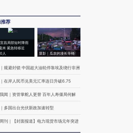
辑推荐
宜昌局部短时降雨
8毫米 紧急转移近
00人
显影｜瓜农的漫长等待
｜
规避封锁 中国超大油轮停靠埃及绕行非洲
｜
在岸人民币兑美元汇率连日升破6.75
我闻
｜
资管掌舵人更替 百年人寿僵局何解
｜
多国出台光伏新政加速转型
周刊
｜
【封面报道】电力现货市场元年突进