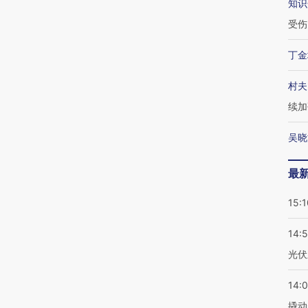
知识
受伤
丁金
村夫
续加
吴晓
最
15:1
14:
光伏
14:
撬动