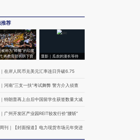
辑推荐
|被称为“蟑螂”的印度
代 将教育部长拱下台
显影｜瓜农的漫长等待
｜
在岸人民币兑美元汇率连日升破6.75
｜
河南“三支一扶”考试舞弊 警方介入侦查
｜
特朗普再上台后中国留学生获签数量大减
｜
广州开发区产业园REIT较发行价“腰斩”
周刊
｜
【封面报道】电力现货市场元年突进