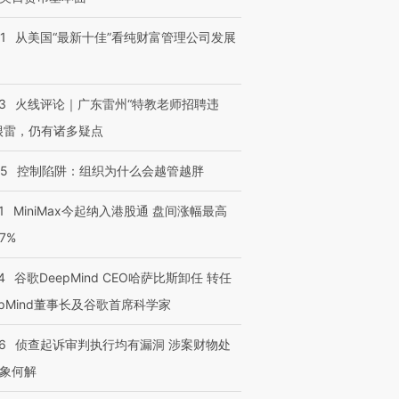
1
从美国“最新十佳”看纯财富管理公司发展
3
火线评论｜广东雷州“特教老师招聘违
很雷，仍有诸多疑点
05
控制陷阱：组织为什么会越管越胖
1
MiniMax今起纳入港股通 盘间涨幅最高
77%
4
谷歌DeepMind CEO哈萨比斯卸任 转任
epMind董事长及谷歌首席科学家
6
侦查起诉审判执行均有漏洞 涉案财物处
象何解