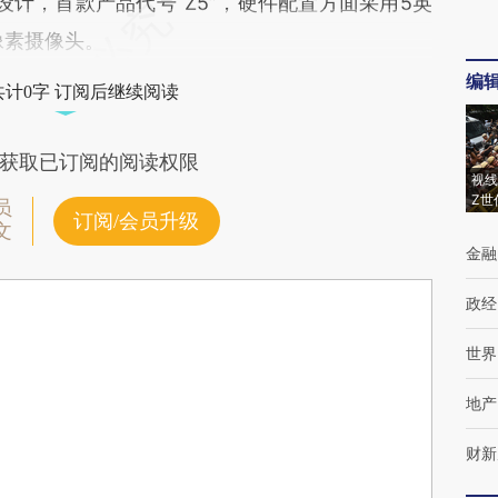
利设计，首款产品代号“Z5”，硬件配置方面采用5英
像素摄像头。
编
共计0字 订阅后继续阅读
获取已订阅的阅读权限
视线
Z世
员
订阅/会员升级
文
金融
政经
世界
地产
财新