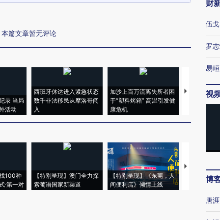
财
伍戈
本篇文章暂无评论
罗志
易峘
西班牙休达进入紧急状态
加沙上百万流离失所者困
马航飞行员
视
纪录 当局
数千非法移民从摩洛哥闯
于“塑料烤箱” 高温引发健
粒摇头丸 尿
外活动
入
康危机
毒品
【推广】走
找100种
【特别呈现】澳门全力探
【特别呈现】《东莞，人
会，让数智科
博
式·第一对
索葡语国家新渠道
间便利店》倾情上线
业
唐涯