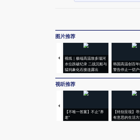
图片推荐
视线｜极端高温致多瑙河
水位跌破纪录 二战沉船与
韩国高温创百年
猛犸象化石接连露出
警告停止一切户
视听推荐
【不唯一答案】不止“养
【特别呈现】寻
老”
有意思的生活方