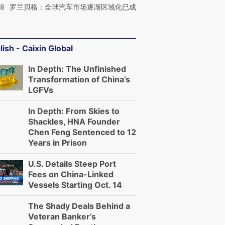
58
罗兰贝格：全球汽车市场逐渐区域化已成
lish - Caixin Global
In Depth: The Unfinished
Transformation of China’s
LGFVs
In Depth: From Skies to
Shackles, HNA Founder
Chen Feng Sentenced to 12
Years in Prison
U.S. Details Steep Port
Fees on China-Linked
Vessels Starting Oct. 14
The Shady Deals Behind a
Veteran Banker’s