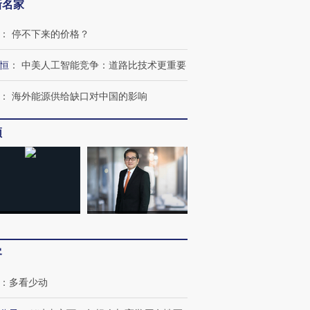
新名家
：
停不下来的价格？
恒
：
中美人工智能竞争：道路比技术更重要
：
海外能源供给缺口对中国的影响
跨国走私7万
视线｜HYROX的吸金
视线｜被
频
检体内含3种
术：是什么让中产们甘
泽连斯基密集出访美英 索
度Z世代
心“花钱找虐”？
要防空导弹“救急”
育部长拱
进第四届链博
【商旅对话】华住集团
技“链”接产
【特别呈现】寻找100种
CFO：不靠规模取胜，华
【特别呈
客
有意思的生活方式·第三对
住三大增长引擎是什么？
有意思的
：
多看少动