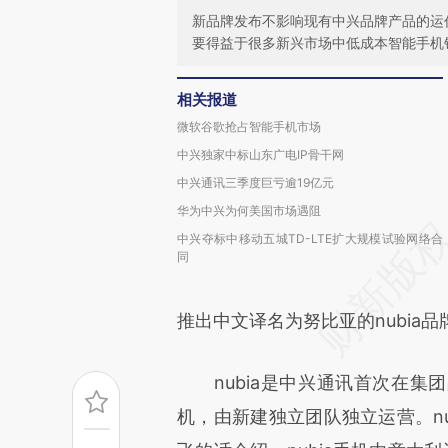
新品牌发布不影响现有中兴品牌产品的运
要得益于很多新兴市场中低成本智能手机
相关报道
微软谷歌抢占智能手机市场
中兴独家中标山东广电IP骨干网
中兴通讯三季度巨亏逾19亿元
华为中兴为何美国市场遇阻
中兴夺标中移动五城TD-LTE扩大规模试验网络合
同
推出中文译名为努比亚的nubia品
nubia是中兴通讯首次在集
机，由新建独立团队独立运营。nu