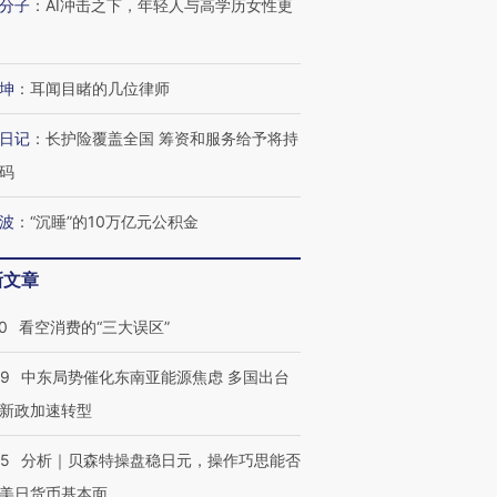
分子
：
AI冲击之下，年轻人与高学历女性更
坤
：
耳闻目睹的几位律师
日记
：
长护险覆盖全国 筹资和服务给予将持
码
波
：
“沉睡”的10万亿元公积金
新文章
0
看空消费的“三大误区”
59
中东局势催化东南亚能源焦虑 多国出台
新政加速转型
05
分析｜贝森特操盘稳日元，操作巧思能否
美日货币基本面