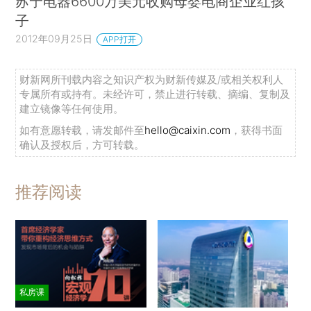
苏宁电器6600万美元收购母婴电商企业红孩
子
2012年09月25日
APP打开
财新网所刊载内容之知识产权为财新传媒及/或相关权利人
专属所有或持有。未经许可，禁止进行转载、摘编、复制及
建立镜像等任何使用。
如有意愿转载，请发邮件至
hello@caixin.com
，获得书面
确认及授权后，方可转载。
推荐阅读
私房课