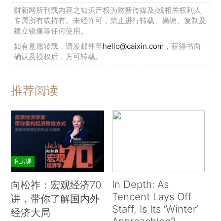
财新网所刊载内容之知识产权为财新传媒及/或相关权利人
专属所有或持有。未经许可，禁止进行转载、摘编、复制及
建立镜像等任何使用。
如有意愿转载，请发邮件至
hello@caixin.com
，获得书面
确认及授权后，方可转载。
推荐阅读
私房课
In Depth: As
向松祚：宏观经济70
Tencent Lays Off
讲，带你了解国内外
Staff, Is Its ‘Winter’
经济大局