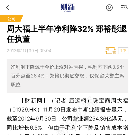
公司
周大福上半年净利降32% 郑裕彤退
任执董
2012年11月30日 09:04
T中
净利润下降源于金价上涨对冲亏损，毛利率下跌3.5个
百分点至26.4%；郑裕彤彻底交权，仅保留荣誉主席
职位
【财新网】（记者
屈运栩
）
珠宝商周大福
（
01929.HK
）11月29日发布中期业绩报告显示，
截至2012年9月30日，公司营业额254.36亿港元，
同比增长6.5%。但由于毛利率下降及销售成本增