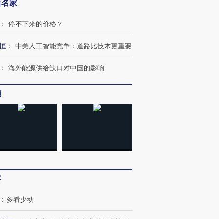
新名家
：
停不下来的价格？
恒
：
中美人工智能竞争：道路比技术更重要
：
海外能源供给缺口对中国的影响
频
跨国走私7万
视线｜被称为“蟑螂”的印
视线｜“入侵”还是“人道危
客
检体内含3种
度Z世代 用街头抗争将教
机”？难民潮撕裂西班牙
秘鲁纳斯
育部长拱下台
飞地休达
13人遇难
：
多看少动