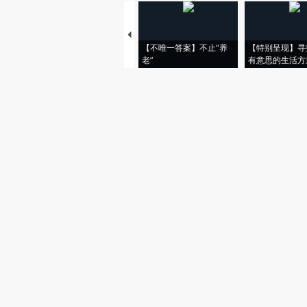
【不唯一答案】不止“养
【特别呈现】寻
老”
有意思的生活方