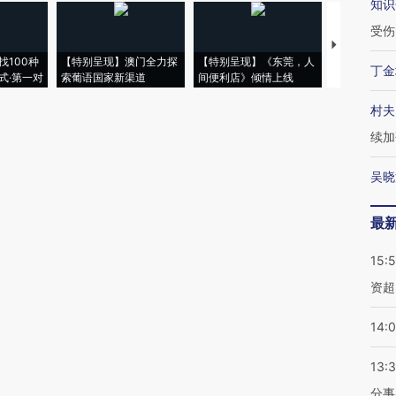
知识
受伤
【推广】走
找100种
【特别呈现】澳门全力探
【特别呈现】《东莞，人
会，让数智科
丁金
式·第一对
索葡语国家新渠道
间便利店》倾情上线
业
村夫
续加
吴晓
最
15:
资超
14:
13:
分事