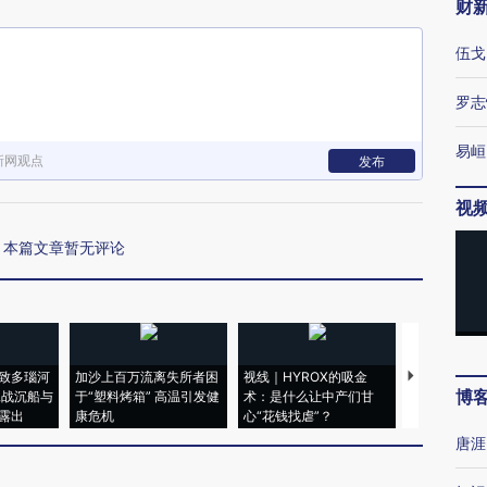
财
伍戈
罗志
易峘
新网观点
发布
视
本篇文章暂无评论
致多瑙河
加沙上百万流离失所者困
视线｜HYROX的吸金
马航飞行员
博
二战沉船与
于“塑料烤箱” 高温引发健
术：是什么让中产们甘
粒摇头丸 尿
露出
康危机
心“花钱找虐”？
毒品
唐涯