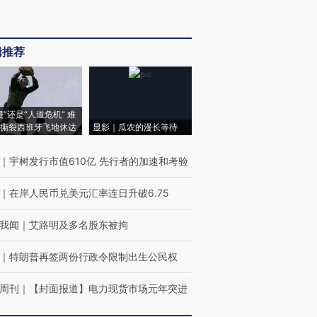
辑推荐
侵”还是“人道危机” 难
撕裂西班牙飞地休达
显影｜瓜农的漫长等待
｜
宇树发行市值610亿 先行者的加速和考验
｜
在岸人民币兑美元汇率连日升破6.75
我闻
｜
艾路明及多名股东被拘
｜
特朗普再签两份行政令限制出生公民权
周刊
｜
【封面报道】电力现货市场元年突进