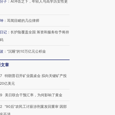
分子
：
AI冲击之下，年轻人与高学历女性更
进第四届链博
【商旅对话】华住集团
技“链”接产
【特别呈现】寻找100种
CFO：不靠规模取胜，华
【特别呈
坤
：
耳闻目睹的几位律师
有意思的生活方式·第三对
住三大增长引擎是什么？
有意思的
日记
：
长护险覆盖全国 筹资和服务给予将持
码
波
：
“沉睡”的10万亿元公积金
新文章
57
特朗普召开矿业圆桌会 拟向关键矿产投
20亿美元
09
美日联合干预汇率，为何影响了黄金
32
“90后”农民工讨薪涉刑案发回重审 因部
实不清