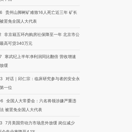
36
贵州山脚树矿难致16人死亡近三年 矿长
被罢免全国人大代表
2
非京籍五环内购房社保降至一年 北京市公
最高可贷340万元
7
寒武纪上半年净利润同比翻倍 营收增速
放缓
53
对话｜邱仁宗：临床研究参与者的安全永
第一位
06
全国人大常委会：六名将领涉嫌严重违
法 被罢免全国人大代表
43
7月美国劳动力市场意外放缓 岗位减少
3万个失业率降至4.1%