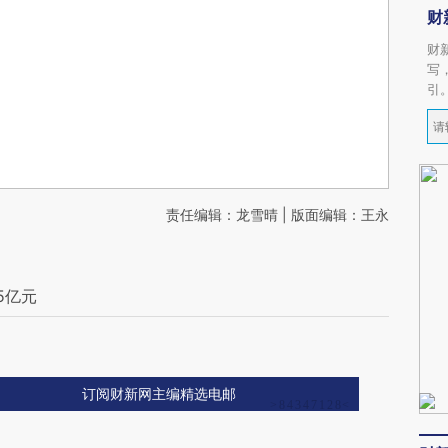
财
财
写
引
责任编辑：龙雪晴 | 版面编辑：王永
5亿元
订阅财新网主编精选电邮