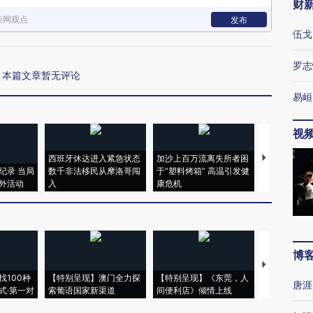
财
新网观点
发布
伍戈
罗志
本篇文章暂无评论
易峘
视
西班牙休达进入紧急状态
加沙上百万流离失所者困
视线｜HYR
纪录 当局
数千非法移民从摩洛哥闯
于“塑料烤箱” 高温引发健
术：是什么
外活动
入
康危机
心“花钱找虐
博
【推广】走
找100种
【特别呈现】澳门全力探
【特别呈现】《东莞，人
会，让数智科
唐涯
式·第一对
索葡语国家新渠道
间便利店》倾情上线
业