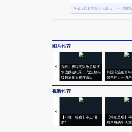
评论仅代表网友个人观点，不代表财
图片推荐
视线｜极端高温致多瑙河
水位跌破纪录 二战沉船与
韩国高温创百年
猛犸象化石接连露出
警告停止一切户
视听推荐
【不唯一答案】不止“养
【特别呈现】寻
老”
有意思的生活方