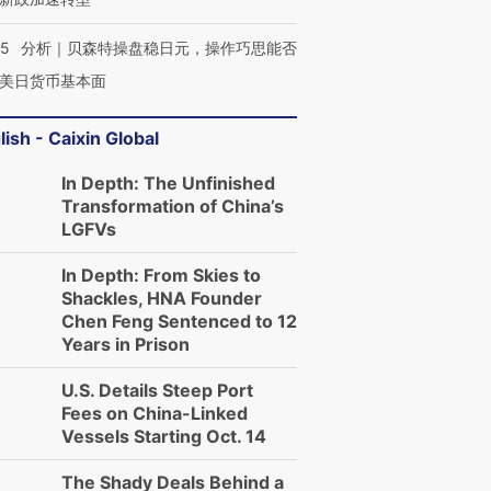
05
分析｜贝森特操盘稳日元，操作巧思能否
美日货币基本面
lish - Caixin Global
In Depth: The Unfinished
Transformation of China’s
LGFVs
In Depth: From Skies to
Shackles, HNA Founder
Chen Feng Sentenced to 12
Years in Prison
U.S. Details Steep Port
Fees on China-Linked
Vessels Starting Oct. 14
The Shady Deals Behind a