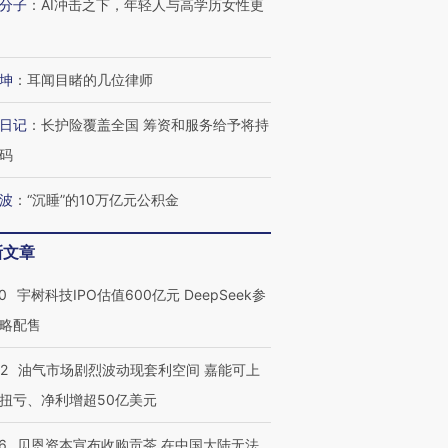
分子
：
AI冲击之下，年轻人与高学历女性更
坤
：
耳闻目睹的几位律师
日记
：
长护险覆盖全国 筹资和服务给予将持
码
波
：
“沉睡”的10万亿元公积金
新文章
0
宇树科技IPO估值600亿元 DeepSeek参
略配售
22
油气市场剧烈波动现套利空间 嘉能可上
扭亏、净利增超50亿美元
6
贝恩资本宣布收购贡茶 在中国大陆无法