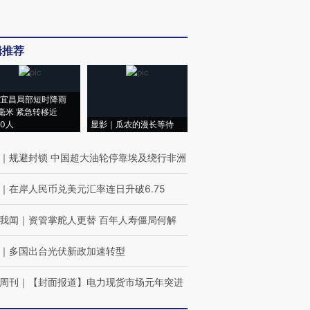
辑推荐
宜昌局部短时降雨
8毫米 紧急转移近
00人
显影｜瓜农的漫长等待
｜
规避封锁 中国超大油轮停靠埃及绕行非洲
｜
在岸人民币兑美元汇率连日升破6.75
我闻
｜
资管掌舵人更替 百年人寿僵局何解
｜
多国出台光伏新政加速转型
周刊
｜
【封面报道】电力现货市场元年突进