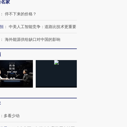
新名家
：
停不下来的价格？
恒
：
中美人工智能竞争：道路比技术更重要
：
海外能源供给缺口对中国的影响
频
OX的吸金
马航飞行员跨国走私7万
视线｜被称为“蟑螂”的印
让中产们甘
粒摇头丸 尿检体内含3种
度Z世代 用街头抗争将教
秘鲁纳斯
”？
毒品
育部长拱下台
13人遇难
客
进第四届链博
【商旅对话】华住集团
技“链”接产
【特别呈现】寻找100种
CFO：不靠规模取胜，华
【特别呈
：
多看少动
有意思的生活方式·第三对
住三大增长引擎是什么？
有意思的