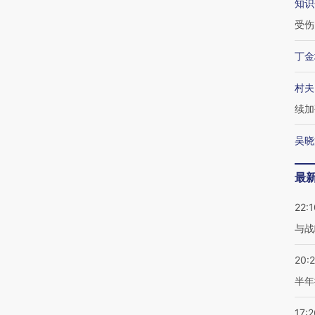
知识
受伤
丁金
村夫
续加
吴晓
最
22:1
与战
20:
半年
17:2