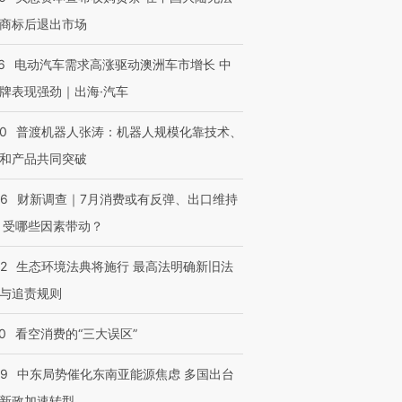
商标后退出市场
6
电动汽车需求高涨驱动澳洲车市增长 中
牌表现强劲｜出海·汽车
00
普渡机器人张涛：机器人规模化靠技术、
和产品共同突破
56
财新调查｜7月消费或有反弹、出口维持
 受哪些因素带动？
42
生态环境法典将施行 最高法明确新旧法
与追责规则
0
看空消费的“三大误区”
59
中东局势催化东南亚能源焦虑 多国出台
新政加速转型