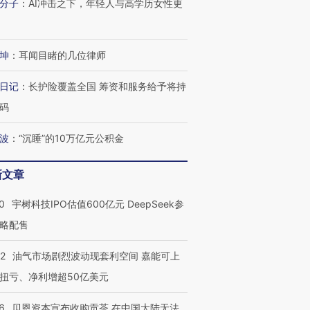
分子
：
AI冲击之下，年轻人与高学历女性更
坤
：
耳闻目睹的几位律师
日记
：
长护险覆盖全国 筹资和服务给予将持
码
波
：
“沉睡”的10万亿元公积金
新文章
0
宇树科技IPO估值600亿元 DeepSeek参
略配售
22
油气市场剧烈波动现套利空间 嘉能可上
扭亏、净利增超50亿美元
6
贝恩资本宣布收购贡茶 在中国大陆无法