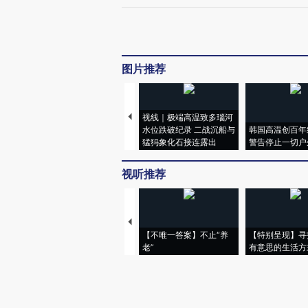
图片推荐
视线｜极端高温致多瑙河
水位跌破纪录 二战沉船与
韩国高温创百年
猛犸象化石接连露出
警告停止一切户
视听推荐
【不唯一答案】不止“养
【特别呈现】寻
老”
有意思的生活方