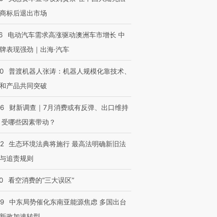
商标后退出市场
6
电动汽车需求高涨驱动澳洲车市增长 中
牌表现强劲｜出海·汽车
00
普渡机器人张涛：机器人规模化靠技术、
和产品共同突破
56
财新调查｜7月消费或有反弹、出口维持
 受哪些因素带动？
42
生态环境法典将施行 最高法明确新旧法
与追责规则
0
看空消费的“三大误区”
59
中东局势催化东南亚能源焦虑 多国出台
新政加速转型