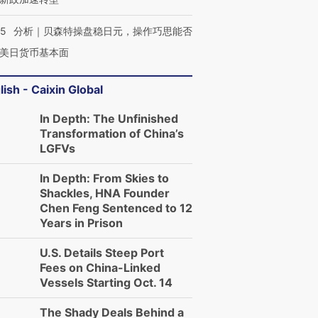
05
分析｜贝森特操盘稳日元，操作巧思能否
美日货币基本面
lish - Caixin Global
In Depth: The Unfinished
Transformation of China’s
LGFVs
In Depth: From Skies to
Shackles, HNA Founder
Chen Feng Sentenced to 12
Years in Prison
U.S. Details Steep Port
Fees on China-Linked
Vessels Starting Oct. 14
The Shady Deals Behind a