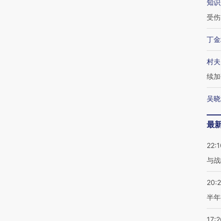
知识
受伤
丁金
村夫
续加
吴晓
最
22:1
与战
20:
半年
17:2