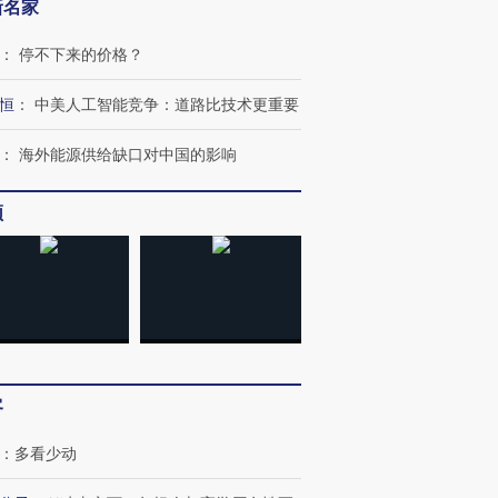
新名家
：
停不下来的价格？
恒
：
中美人工智能竞争：道路比技术更重要
：
海外能源供给缺口对中国的影响
OX的吸金
马航飞行员跨国走私7万
视线｜被称为“蟑螂”的印
让中产们甘
频
粒摇头丸 尿检体内含3种
度Z世代 用街头抗争将教
秘鲁纳斯
”？
毒品
育部长拱下台
13人遇难
进第四届链博
【商旅对话】华住集团
技“链”接产
【特别呈现】寻找100种
CFO：不靠规模取胜，华
【特别呈
有意思的生活方式·第三对
住三大增长引擎是什么？
有意思的
客
：
多看少动