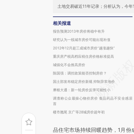
土地交易破近11年记录；分析认为，今年
相关报道
报告预测2013年房价将稳中有升
研究认为一线城市房价可能出现补涨
2012年12月超三成城市房价“越涨越快”
重庆房产税高档应税住房价格标准提高
城镇化不会推高房价
陈国强：调控政策能否控制房价？
国土部发布稳定房价新规 抑制异常地价
摩根大通：新一轮房价反弹可能性小
调查称公众最操心物价房价 食品药品不安全感居
首
楼市翘尾 京广等28城房价超年初
品住宅市场持续回暖趋势，1月份