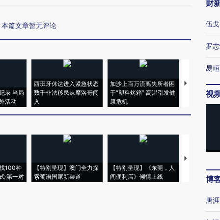
财
伍戈
本篇文章暂无评论
罗志
易峘
西班牙休达进入紧急状态
加沙上百万流离失所者困
视线｜HYR
纪录 当局
数千非法移民从摩洛哥闯
于“塑料烤箱” 高温引发健
术：是什么
视
外活动
入
康危机
心“花钱找虐
【推广】走
找100种
【特别呈现】澳门全力探
【特别呈现】《东莞，人
会，让数智科
式·第一对
索葡语国家新渠道
间便利店》倾情上线
业
博
唐涯