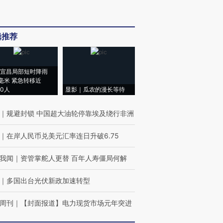
辑推荐
宜昌局部短时降雨
8毫米 紧急转移近
00人
显影｜瓜农的漫长等待
｜
规避封锁 中国超大油轮停靠埃及绕行非洲
｜
在岸人民币兑美元汇率连日升破6.75
我闻
｜
资管掌舵人更替 百年人寿僵局何解
｜
多国出台光伏新政加速转型
周刊
｜
【封面报道】电力现货市场元年突进