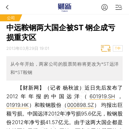
公司
中远鞍钢两大国企被ST 钢企成亏
损重灾区
2013年03月29日 19:01
T中
从今年开始，两家公司的股票简称将更改为*ST远洋
和*ST鞍钢
【财新网】（记者 杨秋波）
近日先后发布了
2012年年报的中国远洋（
601919.SH
，
01919.HK
）和鞍钢股份（
000898.SZ
） 均报出巨
额亏损。中国远洋2012年净亏损95.6亿元，鞍钢股
份2012年净亏损41.57亿元。由于这两大国企都是