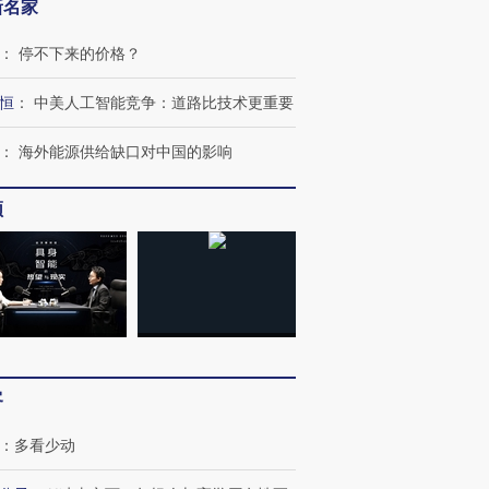
新名家
：
停不下来的价格？
恒
：
中美人工智能竞争：道路比技术更重要
OX的吸金
马航飞行员跨国走私7万
视线｜被称为“蟑螂”的印
：
海外能源供给缺口对中国的影响
让中产们甘
粒摇头丸 尿检体内含3种
度Z世代 用街头抗争将教
秘鲁纳斯
”？
毒品
育部长拱下台
13人遇难
频
进第四届链博
【商旅对话】华住集团
技“链”接产
【特别呈现】寻找100种
CFO：不靠规模取胜，华
【特别呈
有意思的生活方式·第三对
住三大增长引擎是什么？
有意思的
客
：
多看少动