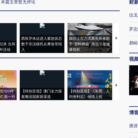
财
本篇文章暂无评论
伍戈
罗志
西班牙休达进入紧急状态
加沙上百万流离失所者困
视线｜HYR
易峘
纪录 当局
数千非法移民从摩洛哥闯
于“塑料烤箱” 高温引发健
术：是什么
外活动
入
康危机
心“花钱找虐
视
【推广】走
找100种
【特别呈现】澳门全力探
【特别呈现】《东莞，人
会，让数智科
式·第一对
索葡语国家新渠道
间便利店》倾情上线
业
博
唐涯