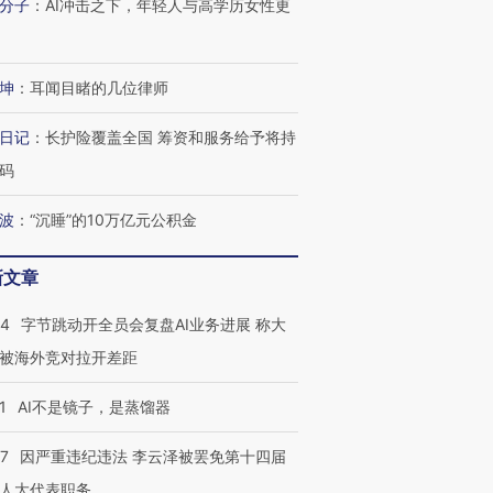
分子
：
AI冲击之下，年轻人与高学历女性更
坤
：
耳闻目睹的几位律师
日记
：
长护险覆盖全国 筹资和服务给予将持
码
波
：
“沉睡”的10万亿元公积金
新文章
44
字节跳动开全员会复盘AI业务进展 称大
被海外竞对拉开差距
1
AI不是镜子，是蒸馏器
07
因严重违纪违法 李云泽被罢免第十四届
人大代表职务