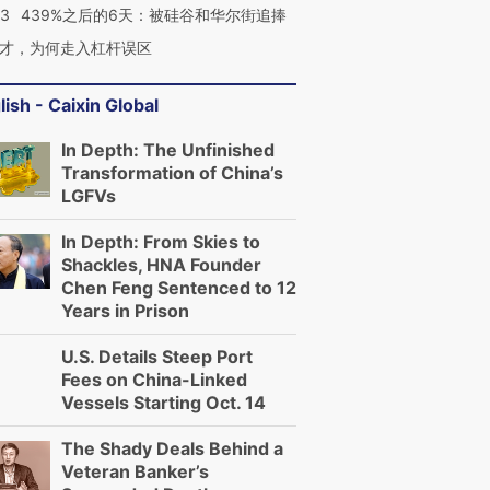
53
439%之后的6天：被硅谷和华尔街追捧
才，为何走入杠杆误区
lish - Caixin Global
In Depth: The Unfinished
Transformation of China’s
LGFVs
In Depth: From Skies to
Shackles, HNA Founder
Chen Feng Sentenced to 12
Years in Prison
U.S. Details Steep Port
Fees on China-Linked
Vessels Starting Oct. 14
The Shady Deals Behind a
Veteran Banker’s