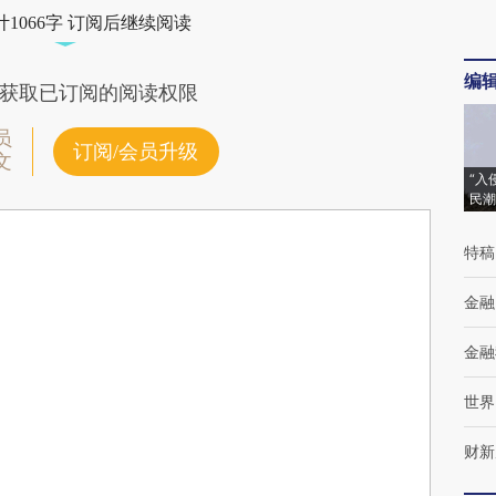
1066字 订阅后继续阅读
编
获取已订阅的阅读权限
员
订阅/会员升级
文
“入
民潮
特稿
金融
金融
世界
财新