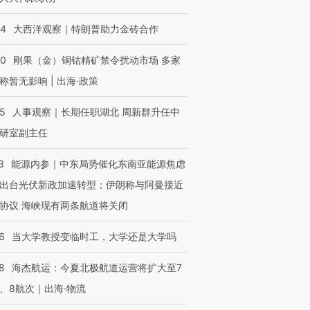
44
大西洋观察｜特朗普助力金砖合作
40
刚果（金）铜钴精矿禁令扰动市场 多家
称暂无影响 | 出海·政策
25
人事观察｜长期任职湖北 周新群升任中
研室副主任
3
能源内参｜中东局势催化东南亚能源焦虑
出台光伏新政加速转型；伊朗称与阿曼接近
协议 海峡现有两条航道将关闭
6
当大学教授变临时工，大学还是大学吗
8
海杰航运：今夏北极航道运营将扩大至7
、8航次｜出海·物流