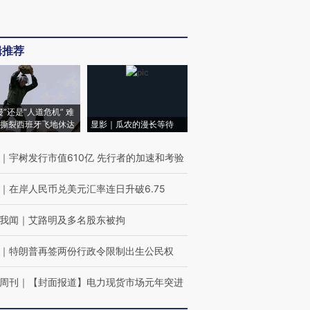
辑推荐
侵”还是“人道危机” 难
撕裂西班牙飞地休达
显影｜瓜农的漫长等待
｜
宇树发行市值610亿 先行者的加速和考验
｜
在岸人民币兑美元汇率连日升破6.75
我闻
｜
艾路明及多名股东被拘
｜
特朗普再签两份行政令限制出生公民权
周刊
｜
【封面报道】电力现货市场元年突进