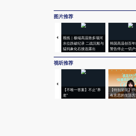
图片推荐
视线｜极端高温致多瑙河
水位跌破纪录 二战沉船与
韩国高温创百年
猛犸象化石接连露出
警告停止一切户
视听推荐
【不唯一答案】不止“养
【特别呈现】寻
老”
有意思的生活方