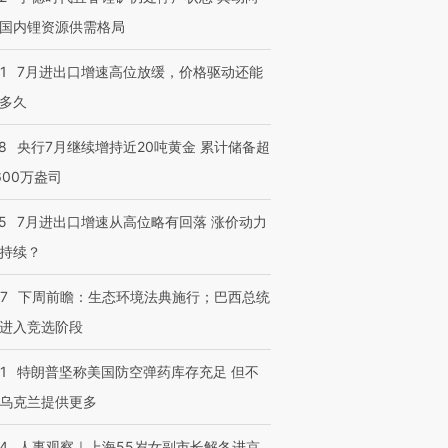
国内锂资源供需格局
1
7月进出口增速高位放缓，价格驱动还能
多久
8
央行7月继续增持近20吨黄金 累计储备超
600万盎司
5
7月进出口增速从高位略有回落 涨价动力
持续？
07
下周前瞻：生态环境法典施行；巴西总统
进入竞选阶段
1
特朗普坚称美国防空弹药库存充足 但不
乌克兰提供更多
24
人事观察｜上海55岁女副市长解冬进京