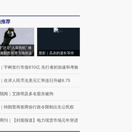
辑推荐
侵”还是“人道危机” 难
撕裂西班牙飞地休达
显影｜瓜农的漫长等待
｜
宇树发行市值610亿 先行者的加速和考验
｜
在岸人民币兑美元汇率连日升破6.75
我闻
｜
艾路明及多名股东被拘
｜
特朗普再签两份行政令限制出生公民权
周刊
｜
【封面报道】电力现货市场元年突进