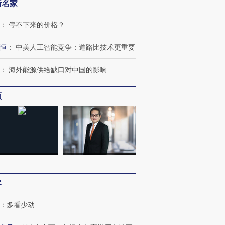
新名家
：
停不下来的价格？
恒
：
中美人工智能竞争：道路比技术更重要
：
海外能源供给缺口对中国的影响
跨国走私7万
视线｜被称为“蟑螂”的印
视线｜“入侵”还是“人道危
检体内含3种
频
度Z世代 用街头抗争将教
机”？难民潮撕裂西班牙
秘鲁纳斯
育部长拱下台
飞地休达
13人遇难
进第四届链博
【商旅对话】华住集团
技“链”接产
【特别呈现】寻找100种
CFO：不靠规模取胜，华
【特别呈
有意思的生活方式·第三对
住三大增长引擎是什么？
有意思的
客
：
多看少动