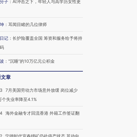
分子
：
AI冲击之下，年轻人与高学历女性更
坤
：
耳闻目睹的几位律师
日记
：
长护险覆盖全国 筹资和服务给予将持
码
波
：
“沉睡”的10万亿元公积金
新文章
43
7月美国劳动力市场意外放缓 岗位减少
3万个失业率降至4.1%
14
海外金融专才回流香港 外籍工作签证翻
2
宁德时代宜春锂矿仍处停产状态 其动向