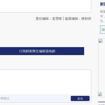
财
财
写
责任编辑：龙雪晴 | 版面编辑：林韵诗
引
订阅财新网主编精选电邮
新网观点
发布