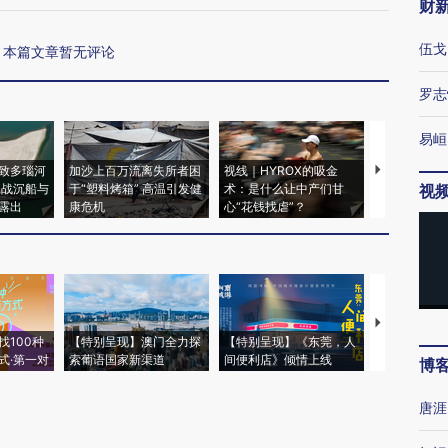
财
伍戈
本篇文章暂无评论
罗志
易峘
致多瑙河
加沙上百万流离失所者困
视线｜HYROX的吸金
马航飞行员
二战沉船与
于“塑料烤箱” 高温引发健
术：是什么让中产们甘
粒摇头丸 尿
视
露出
康危机
心“花钱找虐”？
毒品
【推广】走
找100种
【特别呈现】澳门全力探
【特别呈现】《东莞，人
会，让数智科
式·第一对
索葡语国家新渠道
间便利店》倾情上线
业
博
唐涯