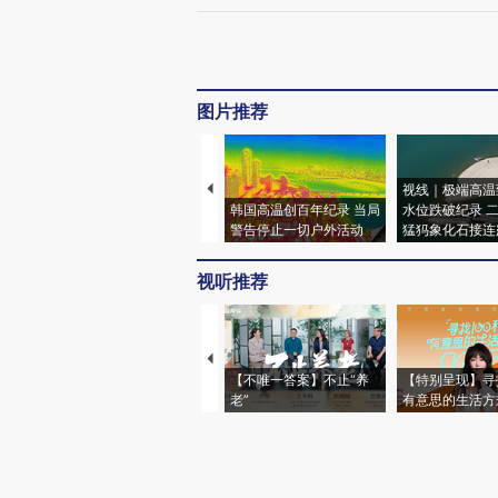
图片推荐
视线｜极端高温
韩国高温创百年纪录 当局
水位跌破纪录 
警告停止一切户外活动
猛犸象化石接连
视听推荐
【不唯一答案】不止“养
【特别呈现】寻
老”
有意思的生活方