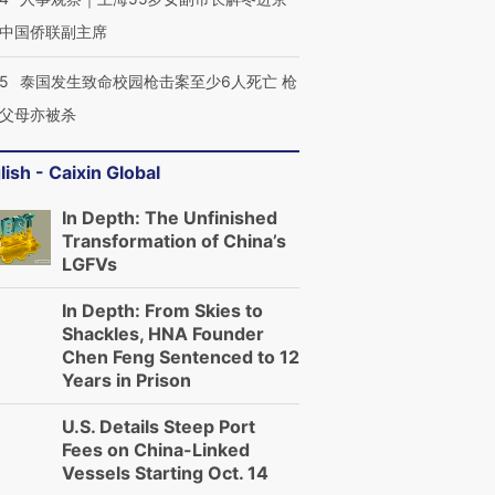
中国侨联副主席
45
泰国发生致命校园枪击案至少6人死亡 枪
父母亦被杀
lish - Caixin Global
In Depth: The Unfinished
Transformation of China’s
LGFVs
In Depth: From Skies to
Shackles, HNA Founder
Chen Feng Sentenced to 12
Years in Prison
U.S. Details Steep Port
Fees on China-Linked
Vessels Starting Oct. 14