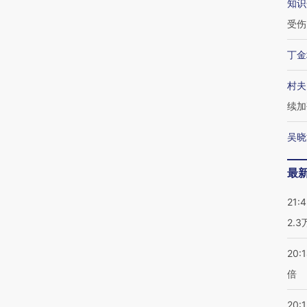
知识
受伤
丁金
村夫
续加
吴晓
最
21:
2.
20:
倍
20:1