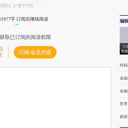
相比上涨11.1%。
计877字 订阅后继续阅读
编
获取已订阅的阅读权限
“入
员
民潮
订阅/会员升级
文
特稿
金融
金融
世界
财新