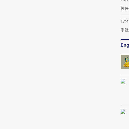
候任
17:
手祖
Eng