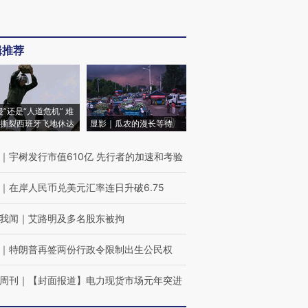
辑推荐
侵”还是“人道危机” 难
撕裂西班牙飞地休达
显影｜瓜农的漫长等待
｜
宇树发行市值610亿 先行者的加速和考验
｜
在岸人民币兑美元汇率连日升破6.75
我闻
｜
艾路明及多名股东被拘
｜
特朗普再签两份行政令限制出生公民权
周刊
｜
【封面报道】电力现货市场元年突进