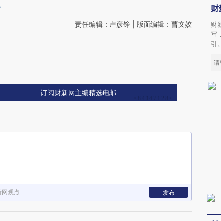
斗
财
责任编辑：卢彦铮 | 版面编辑：曹文姣
财
写
引
订阅财新网主编精选电邮
新网观点
发布