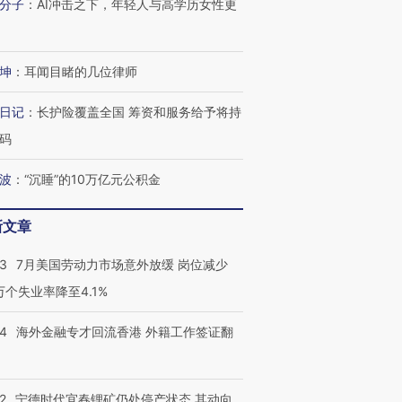
分子
：
AI冲击之下，年轻人与高学历女性更
坤
：
耳闻目睹的几位律师
日记
：
长护险覆盖全国 筹资和服务给予将持
码
波
：
“沉睡”的10万亿元公积金
新文章
43
7月美国劳动力市场意外放缓 岗位减少
3万个失业率降至4.1%
14
海外金融专才回流香港 外籍工作签证翻
2
宁德时代宜春锂矿仍处停产状态 其动向