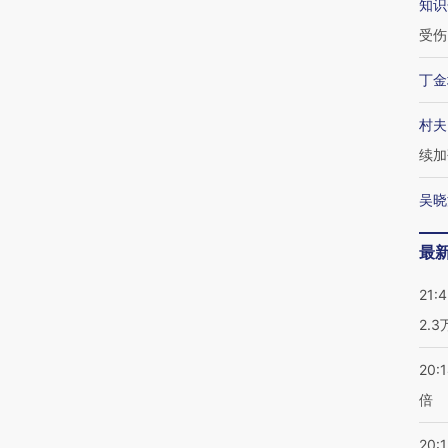
知识
受伤
丁金
村夫
续加
吴晓
最
21:
2.
20:
倍
20:1