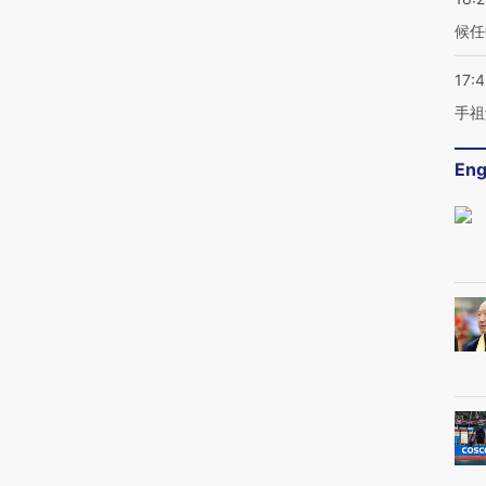
候任
17:
手祖
Eng