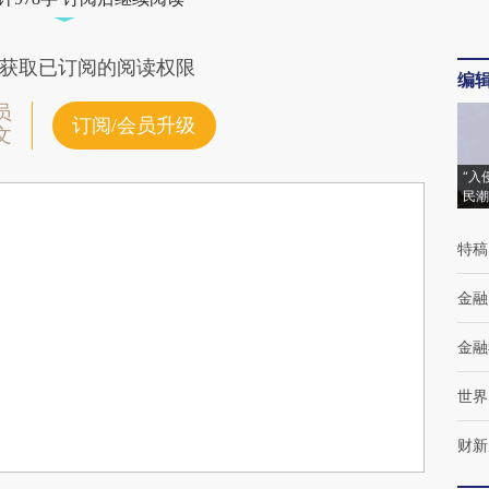
获取已订阅的阅读权限
编
员
订阅/会员升级
文
“入
民潮
特稿
金融
金融
世界
财新