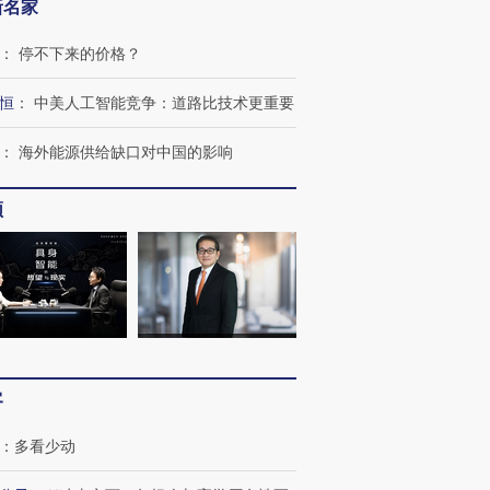
新名家
：
停不下来的价格？
恒
：
中美人工智能竞争：道路比技术更重要
：
海外能源供给缺口对中国的影响
跨国走私7万
视线｜被称为“蟑螂”的印
视线｜“入侵”还是“人道危
检体内含3种
度Z世代 用街头抗争将教
机”？难民潮撕裂西班牙
秘鲁纳斯
育部长拱下台
飞地休达
13人遇难
频
进第四届链博
【商旅对话】华住集团
技“链”接产
【特别呈现】寻找100种
CFO：不靠规模取胜，华
【特别呈
有意思的生活方式·第三对
住三大增长引擎是什么？
有意思的
客
：
多看少动