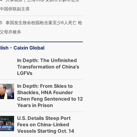
中国侨联副主席
45
泰国发生致命校园枪击案至少6人死亡 枪
父母亦被杀
lish - Caixin Global
In Depth: The Unfinished
Transformation of China’s
LGFVs
In Depth: From Skies to
Shackles, HNA Founder
Chen Feng Sentenced to 12
Years in Prison
U.S. Details Steep Port
Fees on China-Linked
Vessels Starting Oct. 14