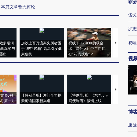
财
本篇文章暂无评论
伍戈
罗志
易峘
致多瑙河
加沙上百万流离失所者困
视线｜HYROX的吸金
马航飞行员
二战沉船与
于“塑料烤箱” 高温引发健
术：是什么让中产们甘
粒摇头丸 尿
露出
康危机
心“花钱找虐”？
毒品
视
【推广】走
找100种
【特别呈现】澳门全力探
【特别呈现】《东莞，人
会，让数智科
式·第一对
索葡语国家新渠道
间便利店》倾情上线
业
博
唐涯