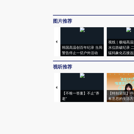
图片推荐
视线｜极端高温
韩国高温创百年纪录 当局
水位跌破纪录 
警告停止一切户外活动
猛犸象化石接连
视听推荐
【不唯一答案】不止“养
【特别呈现】寻
老”
有意思的生活方