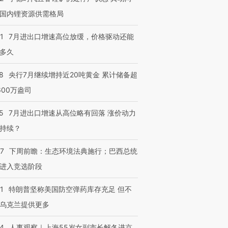
国内锂资源供需格局
1
7月进出口增速高位放缓，价格驱动还能
多久
8
央行7月继续增持近20吨黄金 累计储备超
600万盎司
5
7月进出口增速从高位略有回落 涨价动力
持续？
07
下周前瞻：生态环境法典施行；巴西总统
进入竞选阶段
1
特朗普坚称美国防空弹药库存充足 但不
乌克兰提供更多
24
人事观察｜上海55岁女副市长解冬进京