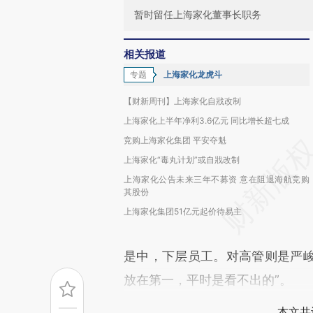
暂时留任上海家化董事长职务
相关报道
专题
上海家化龙虎斗
【财新周刊】上海家化自戕改制
上海家化上半年净利3.6亿元 同比增长超七成
竞购上海家化集团 平安夺魁
上海家化“毒丸计划”或自戕改制
上海家化公告未来三年不募资 意在阻退海航竞购
其股份
上海家化集团51亿元起价待易主
是中，下层员工。对高管则是严
放在第一，平时是看不出的”。
本文共