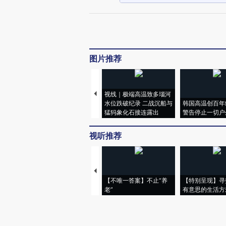
图片推荐
视线｜极端高温致多瑙河
水位跌破纪录 二战沉船与
韩国高温创百年
猛犸象化石接连露出
警告停止一切户
视听推荐
【不唯一答案】不止“养
【特别呈现】寻
老”
有意思的生活方