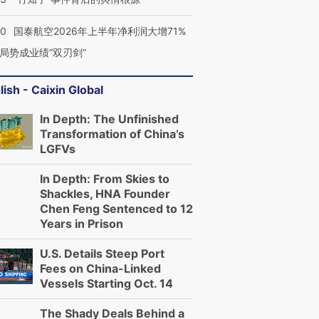
10
国泰航空2026年上半年净利润大增71%
局势成业绩“双刃剑”
lish - Caixin Global
In Depth: The Unfinished
Transformation of China’s
LGFVs
In Depth: From Skies to
Shackles, HNA Founder
Chen Feng Sentenced to 12
Years in Prison
U.S. Details Steep Port
Fees on China-Linked
Vessels Starting Oct. 14
The Shady Deals Behind a