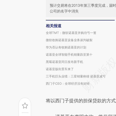
预计交易将在2013年第三季度完成，届
公司的名字中消失
相关报道
全球TMT：微软诺基亚并购功亏一篑
微软收购诺基亚设备业务谈判破裂
华为否认有收购诺基亚的计划
诺基亚全球智能手机销量跌至第十
黑莓诺基亚同日发布新手机
诺基亚版街景车来了
三手机巨头业绩：三星销量称雄 诺基亚减亏
西门子CEO：全球经济没有好转
将以西门子提供的担保贷款的方式