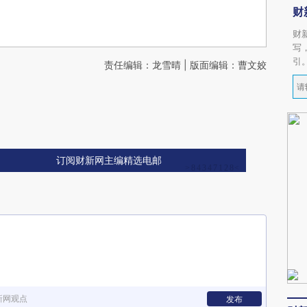
财
财
写
引
责任编辑：龙雪晴 | 版面编辑：曹文姣
订阅财新网主编精选电邮
新网观点
发布