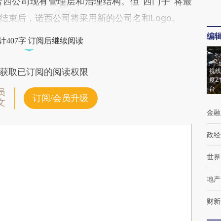
公司现有管理层和治理结构。但“西门子”将最
结束后，诺西公司将采用新的公司名和Logo。
编
计407字 订阅后继续阅读
获取已订阅的阅读权限
视线
度Z
台
员
订阅/会员升级
文
金融
政经
世界
地产
财新