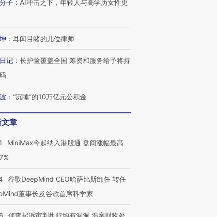
分子
：
AI冲击之下，年轻人与高学历女性更
坤
：
耳闻目睹的几位律师
日记
：
长护险覆盖全国 筹资和服务给予将持
码
波
：
“沉睡”的10万亿元公积金
新文章
1
MiniMax今起纳入港股通 盘间涨幅最高
77%
4
谷歌DeepMind CEO哈萨比斯卸任 转任
epMind董事长及谷歌首席科学家
6
侦查起诉审判执行均有漏洞 涉案财物处