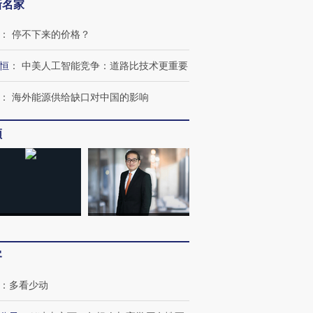
新名家
：
停不下来的价格？
恒
：
中美人工智能竞争：道路比技术更重要
：
海外能源供给缺口对中国的影响
跨国走私7万
视线｜HY
频
检体内含3种
泽连斯基密集出访美英 索
秘鲁纳斯卡观光飞机坠毁
术：是什
要防空导弹“救急”
13人遇难
心“花钱找
进第四届链博
【商旅对话】华住集团
技“链”接产
【特别呈现】寻找100种
CFO：不靠规模取胜，华
【特别呈
客
有意思的生活方式·第三对
住三大增长引擎是什么？
有意思的
：
多看少动