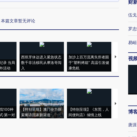
财
伍戈
本篇文章暂无评论
罗志
易峘
西班牙休达进入紧急状态
加沙上百万流离失所者困
马航飞行员
视
纪录 当局
数千非法移民从摩洛哥闯
于“塑料烤箱” 高温引发健
粒摇头丸 尿
外活动
入
康危机
毒品
【推广】走
找100种
【特别呈现】澳门全力探
【特别呈现】《东莞，人
会，让数智科
博
式·第一对
索葡语国家新渠道
间便利店》倾情上线
业
唐涯