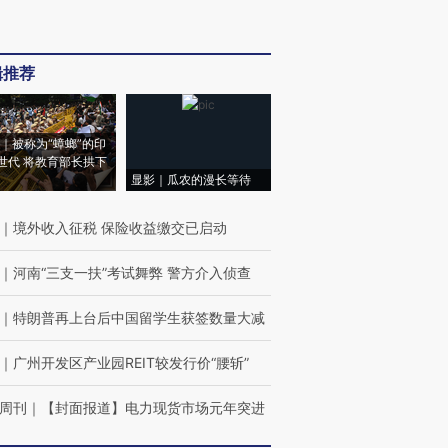
辑推荐
｜被称为“蟑螂”的印
世代 将教育部长拱下
显影｜瓜农的漫长等待
｜
境外收入征税 保险收益缴交已启动
｜
河南“三支一扶”考试舞弊 警方介入侦查
｜
特朗普再上台后中国留学生获签数量大减
｜
广州开发区产业园REIT较发行价“腰斩”
周刊
｜
【封面报道】电力现货市场元年突进