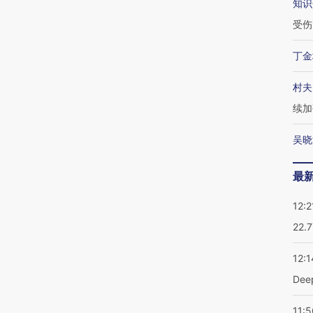
知识
受伤
丁金
村夫
续加
吴晓
最
12:2
22.
12:1
De
11:5