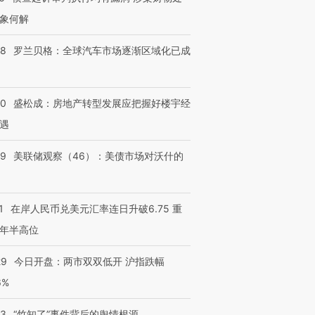
象何解
58
罗兰贝格：全球汽车市场逐渐区域化已成
50
盛松成：房地产转型发展应把握好楼宇经
遇
39
美联储观察（46）：美债市场对沃什的
1
在岸人民币兑美元汇率连日升破6.75 重
年半高位
29
今日开盘：两市双双低开 沪指跌幅
6%
13
“竹知了”事件背后的舆情根源