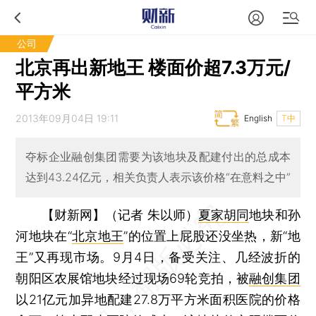
公司
北京再出新地王 楼面价超7.3万元/
平方米
2013年09月04日 19:11
English
T中
夺标企业融创集团需要为该地块及配建付出的总成本
达到43.24亿元，相关负责人表示该价格“在意料之中”
【财新网】（记者 朱以师）
夏家胡同
地块和孙
河地块在“
北京地王
”的位置上屁股还没坐热，新“地
王”又再现市场。9月4日，备受关注、几经波折的
朝阳区农展馆地块经过现场69轮竞拍，被
融创集团
以21亿元加异地配建27.8万平方米面积医院的价格