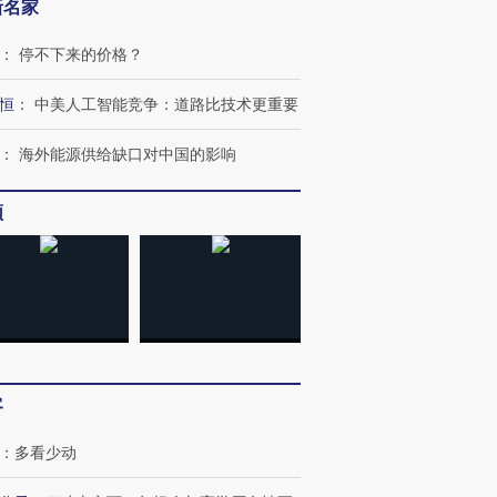
新名家
跨国走私7万
视线｜被称为“蟑螂”的印
视线｜“入侵”还是“人道危
：
停不下来的价格？
检体内含3种
度Z世代 用街头抗争将教
机”？难民潮撕裂西班牙
秘鲁纳斯
育部长拱下台
飞地休达
13人遇难
恒
：
中美人工智能竞争：道路比技术更重要
：
海外能源供给缺口对中国的影响
进第四届链博
【商旅对话】华住集团
频
技“链”接产
【特别呈现】寻找100种
CFO：不靠规模取胜，华
【特别呈
有意思的生活方式·第三对
住三大增长引擎是什么？
有意思的
客
：
多看少动