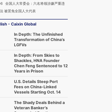
06
全国人大常委会：六名将领涉嫌严重违
法 被罢免全国人大代表
lish - Caixin Global
In Depth: The Unfinished
Transformation of China’s
LGFVs
In Depth: From Skies to
Shackles, HNA Founder
Chen Feng Sentenced to 12
Years in Prison
U.S. Details Steep Port
Fees on China-Linked
Vessels Starting Oct. 14
The Shady Deals Behind a
Veteran Banker’s