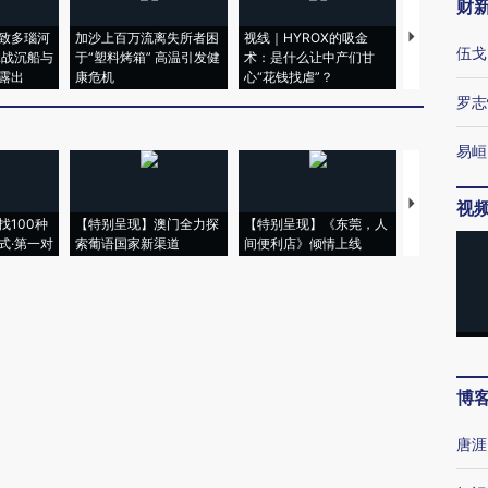
财
致多瑙河
加沙上百万流离失所者困
视线｜HYROX的吸金
马航飞行员
伍戈
二战沉船与
于“塑料烤箱” 高温引发健
术：是什么让中产们甘
粒摇头丸 尿
露出
康危机
心“花钱找虐”？
毒品
罗志
易峘
【推广】走
视
找100种
【特别呈现】澳门全力探
【特别呈现】《东莞，人
会，让数智科
式·第一对
索葡语国家新渠道
间便利店》倾情上线
业
博
唐涯