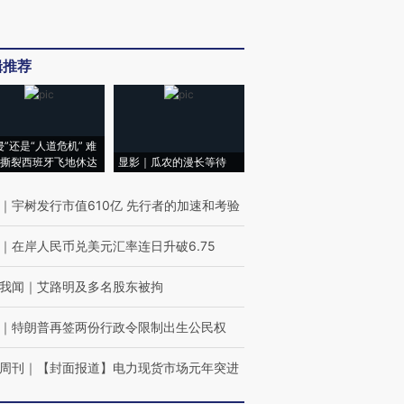
辑推荐
侵”还是“人道危机” 难
撕裂西班牙飞地休达
显影｜瓜农的漫长等待
｜
宇树发行市值610亿 先行者的加速和考验
｜
在岸人民币兑美元汇率连日升破6.75
我闻
｜
艾路明及多名股东被拘
｜
特朗普再签两份行政令限制出生公民权
周刊
｜
【封面报道】电力现货市场元年突进