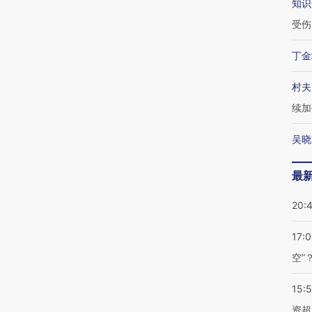
知识
受伤
丁金
村夫
续加
吴晓
最
20:
17:
空”
15:
资超