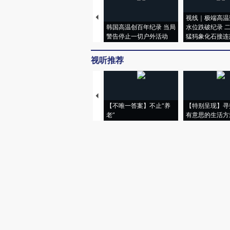
视线｜极端高温
韩国高温创百年纪录 当局
水位跌破纪录 
警告停止一切户外活动
猛犸象化石接连
视听推荐
【不唯一答案】不止“养
【特别呈现】寻
老”
有意思的生活方