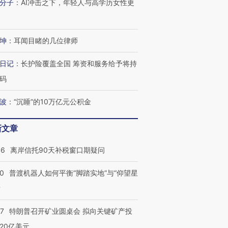
分子
：
AI冲击之下，年轻人与高学历女性更
坤
：
耳闻目睹的几位律师
日记
：
长护险覆盖全国 筹资和服务给予将持
码
波
：
“沉睡”的10万亿元公积金
新文章
46
离岸信托90天补税窗口期疑问
00
普渡机器人如何平衡“脚踏实地”与“仰望星
？
57
特朗普召开矿业圆桌会 拟向关键矿产投
20亿美元