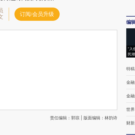
员
订阅/会员升级
文
编
“入
民潮
特稿
金融
金融
世界
责任编辑：郭琼 | 版面编辑：林韵诗
财新