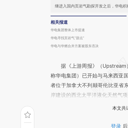
继进入国内页岩气勘探开发之后，华电积
相关报道
华电集团整体上市提速
华电寻找页岩气“甜点”
华电与华燃合并方案被股东否决
据《上游周报》（Upstream
称华电集团）已开始与马来西亚国家
者位于加拿大不列颠哥伦比亚省
岸建设的西北太平洋液化天然气项目（Pa
本文共计
登录
后