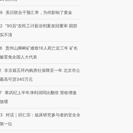
09
美日联合干预汇率，为何影响了黄金
32
“90后”农民工讨薪涉刑案发回重审 因部
实不清
36
贵州山脚树矿难致16人死亡近三年 矿长
被罢免全国人大代表
2
非京籍五环内购房社保降至一年 北京市公
最高可贷340万元
7
寒武纪上半年净利润同比翻倍 营收增速
放缓
53
对话｜邱仁宗：临床研究参与者的安全永
第一位