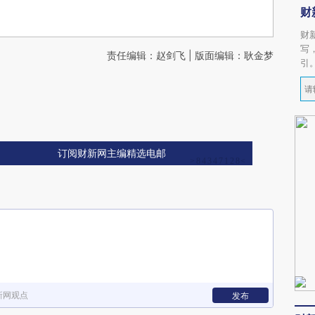
财
财
写
责任编辑：赵剑飞 | 版面编辑：耿金梦
引
订阅财新网主编精选电邮
新网观点
发布