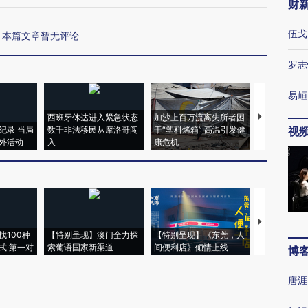
财
伍戈
本篇文章暂无评论
罗志
易峘
西班牙休达进入紧急状态
加沙上百万流离失所者困
视线｜HYR
纪录 当局
数千非法移民从摩洛哥闯
于“塑料烤箱” 高温引发健
术：是什么
视
外活动
入
康危机
心“花钱找虐
【推广】走
找100种
【特别呈现】澳门全力探
【特别呈现】《东莞，人
会，让数智科
式·第一对
索葡语国家新渠道
间便利店》倾情上线
业
博
唐涯