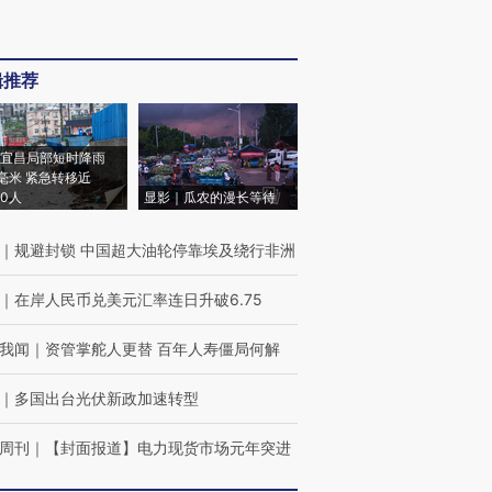
辑推荐
宜昌局部短时降雨
8毫米 紧急转移近
00人
显影｜瓜农的漫长等待
｜
规避封锁 中国超大油轮停靠埃及绕行非洲
｜
在岸人民币兑美元汇率连日升破6.75
我闻
｜
资管掌舵人更替 百年人寿僵局何解
｜
多国出台光伏新政加速转型
周刊
｜
【封面报道】电力现货市场元年突进