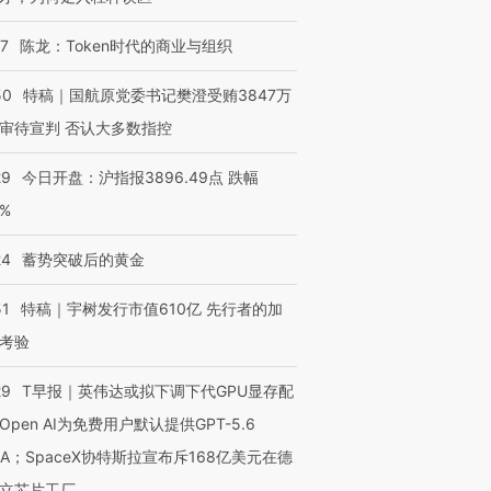
07
陈龙：Token时代的商业与组织
50
特稿｜国航原党委书记樊澄受贿3847万
审待宣判 否认大多数指控
29
今日开盘：沪指报3896.49点 跌幅
0%
24
蓄势突破后的黄金
51
特稿｜宇树发行市值610亿 先行者的加
考验
29
T早报｜英伟达或拟下调下代GPU显存配
Open AI为免费用户默认提供GPT-5.6
NA；SpaceX协特斯拉宣布斥168亿美元在德
立芯片工厂