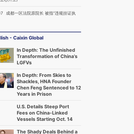
07
成都一区法院原院长 被指“违规挂证执
lish - Caixin Global
In Depth: The Unfinished
Transformation of China’s
LGFVs
In Depth: From Skies to
Shackles, HNA Founder
Chen Feng Sentenced to 12
Years in Prison
U.S. Details Steep Port
Fees on China-Linked
Vessels Starting Oct. 14
The Shady Deals Behind a