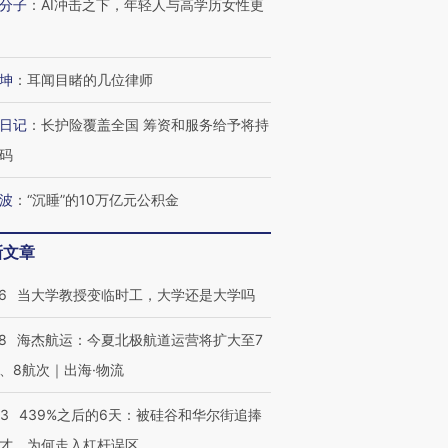
分子
：
AI冲击之下，年轻人与高学历女性更
坤
：
耳闻目睹的几位律师
日记
：
长护险覆盖全国 筹资和服务给予将持
码
波
：
“沉睡”的10万亿元公积金
新文章
6
当大学教授变临时工，大学还是大学吗
8
海杰航运：今夏北极航道运营将扩大至7
、8航次｜出海·物流
53
439%之后的6天：被硅谷和华尔街追捧
才，为何走入杠杆误区