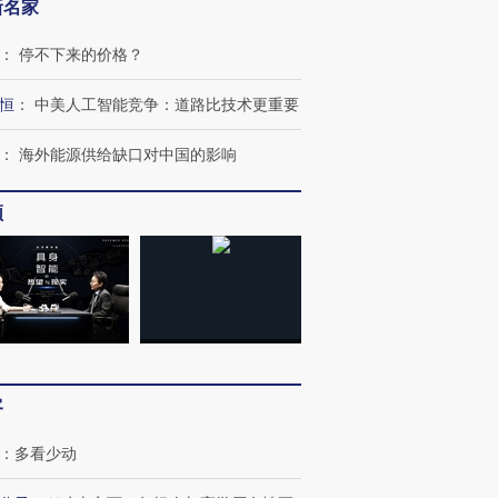
新名家
：
停不下来的价格？
恒
：
中美人工智能竞争：道路比技术更重要
：
海外能源供给缺口对中国的影响
OX的吸金
马航飞行员跨国走私7万
视线｜被称为“蟑螂”的印
让中产们甘
频
粒摇头丸 尿检体内含3种
度Z世代 用街头抗争将教
秘鲁纳斯
”？
毒品
育部长拱下台
13人遇难
进第四届链博
【商旅对话】华住集团
技“链”接产
【特别呈现】寻找100种
CFO：不靠规模取胜，华
【特别呈
有意思的生活方式·第三对
住三大增长引擎是什么？
有意思的
客
：
多看少动