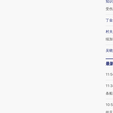
知识
受伤
丁金
村夫
续加
吴晓
最
11:5
11:3
条船
10:
的天