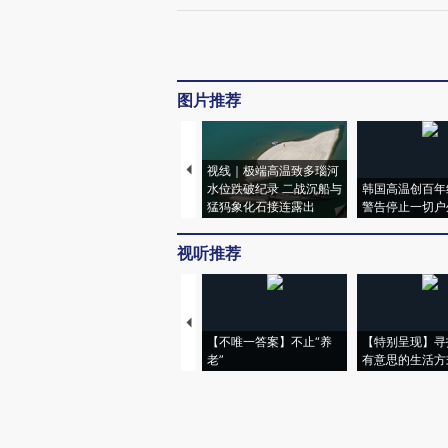
图片推荐
视线｜极端高温致多瑙河
水位跌破纪录 二战沉船与
韩国高温创百年
猛犸象化石接连露出
警告停止一切户
视听推荐
【不唯一答案】不止“养
【特别呈现】寻
老”
有意思的生活方