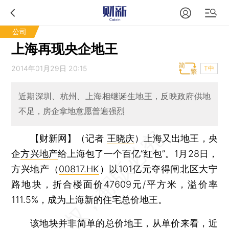
公司
上海再现央企地王
2014年01月29日 20:15
T中
近期深圳、杭州、上海相继诞生地王，反映政府供地
不足，房企拿地意愿普遍强烈
【财新网】（记者
王晓庆
）
上海又出地王，央
企
方兴地产
给上海包了一个百亿“红包”。1月28日，
方兴地产（
00817.HK
）以101亿元夺得闸北区大宁
路地块，折合楼面价47609元/平方米，溢价率
111.5%，成为上海新的住宅总价地王。
该地块并非简单的总价地王，从单价来看，近