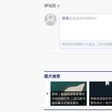
评论区
0
登录
后发表评论得积分
评论仅代表网友个人观点，不代表财
图片推荐
视线｜极端高温致多瑙河
水位跌破纪录 二战沉船与
韩国高温创百年
猛犸象化石接连露出
警告停止一切户