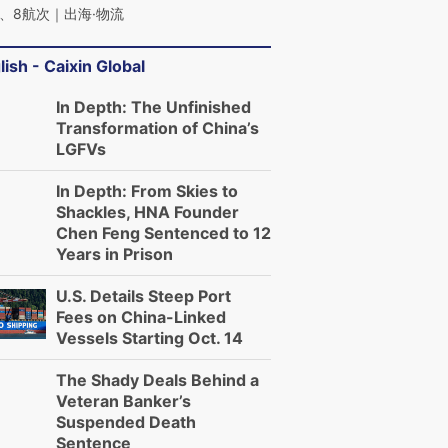
、8航次｜出海·物流
lish - Caixin Global
In Depth: The Unfinished
Transformation of China’s
LGFVs
In Depth: From Skies to
Shackles, HNA Founder
Chen Feng Sentenced to 12
Years in Prison
U.S. Details Steep Port
Fees on China-Linked
Vessels Starting Oct. 14
The Shady Deals Behind a
Veteran Banker’s
Suspended Death
Sentence