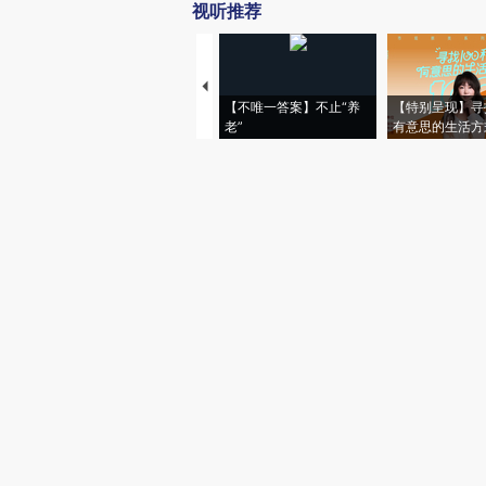
视听推荐
【不唯一答案】不止“养
【特别呈现】寻
老”
有意思的生活方