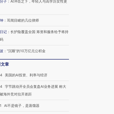
分子
：
AI冲击之下，年轻人与高学历女性更
坤
：
耳闻目睹的几位律师
进第四届链博
【商旅对话】华住集团
技“链”接产
【特别呈现】寻找100种
CFO：不靠规模取胜，华
【特别呈
有意思的生活方式·第三对
住三大增长引擎是什么？
有意思的
日记
：
长护险覆盖全国 筹资和服务给予将持
码
波
：
“沉睡”的10万亿元公积金
新文章
44
美国的AI投资、利率与经济
44
字节跳动开全员会复盘AI业务进展 称大
被海外竞对拉开差距
1
AI不是镜子，是蒸馏器