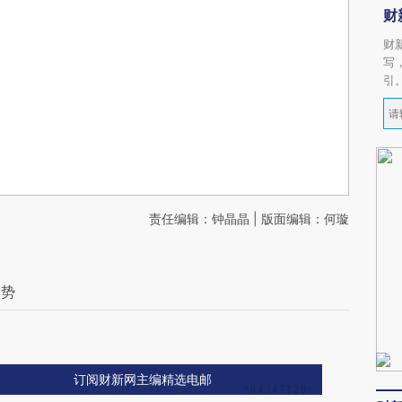
财
财
写
引
责任编辑：钟晶晶 | 版面编辑：何璇
趋势
订阅财新网主编精选电邮