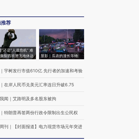
辑推荐
侵”还是“人道危机” 难
撕裂西班牙飞地休达
显影｜瓜农的漫长等待
｜
宇树发行市值610亿 先行者的加速和考验
｜
在岸人民币兑美元汇率连日升破6.75
我闻
｜
艾路明及多名股东被拘
｜
特朗普再签两份行政令限制出生公民权
周刊
｜
【封面报道】电力现货市场元年突进