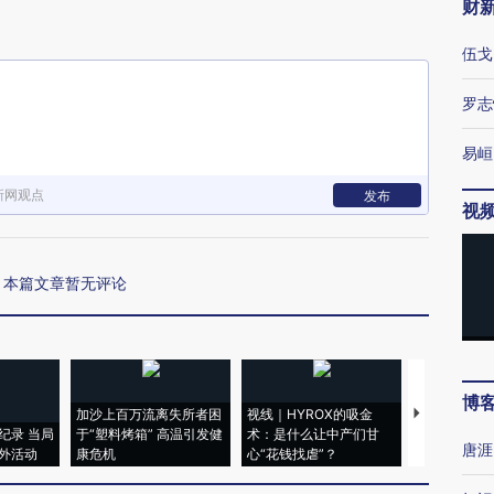
财
伍戈
罗志
易峘
新网观点
发布
视
本篇文章暂无评论
博
加沙上百万流离失所者困
视线｜HYROX的吸金
马航飞行员
纪录 当局
于“塑料烤箱” 高温引发健
术：是什么让中产们甘
粒摇头丸 尿
唐涯
外活动
康危机
心“花钱找虐”？
毒品