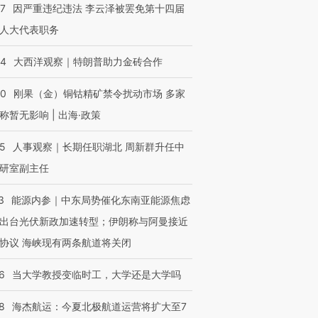
07
因严重违纪违法 李云泽被罢免第十四届
人大代表职务
44
大西洋观察｜特朗普助力金砖合作
40
刚果（金）铜钴精矿禁令扰动市场 多家
称暂无影响 | 出海·政策
25
人事观察｜长期任职湖北 周新群升任中
研室副主任
3
能源内参｜中东局势催化东南亚能源焦虑
出台光伏新政加速转型；伊朗称与阿曼接近
协议 海峡现有两条航道将关闭
6
当大学教授变临时工，大学还是大学吗
8
海杰航运：今夏北极航道运营将扩大至7