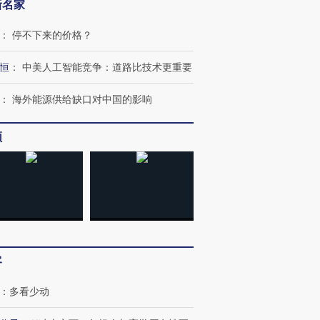
新名家
：
停不下来的价格？
恒
：
中美人工智能竞争：道路比技术更重要
：
海外能源供给缺口对中国的影响
频
客
跨国走私7万
视线｜被称为“蟑螂”的印
视线｜“入侵”还是“人道危
检体内含3种
度Z世代 用街头抗争将教
机”？难民潮撕裂西班牙
秘鲁纳斯
：
多看少动
育部长拱下台
飞地休达
13人遇难