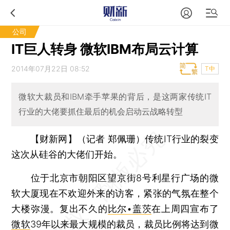
公司
IT巨人转身 微软IBM布局云计算
2014年07月22日 08:52
T中
微软大裁员和IBM牵手苹果的背后，是这两家传统IT
行业的大佬要抓住最后的机会启动云战略转型
【财新网】（记者 郑佩珊）
传统IT行业的裂变
这次从硅谷的大佬们开始。
位于北京市朝阳区望京街8号利星行广场的微
软大厦现在不欢迎外来的访客，紧张的气氛在整个
大楼弥漫。复出不久的
比尔•盖茨
在上周四宣布了
微软
39年以来最大规模的裁员，裁员比例将达到微