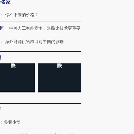
新名家
：
停不下来的价格？
恒
：
中美人工智能竞争：道路比技术更重要
：
海外能源供给缺口对中国的影响
频
客
：
多看少动