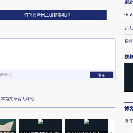
财
伍戈
订阅财新网主编精选电邮
罗志
易峘
视
新网观点
发布
本篇文章暂无评论
博
唐涯