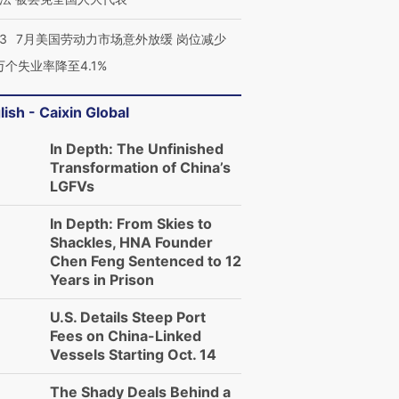
43
7月美国劳动力市场意外放缓 岗位减少
3万个失业率降至4.1%
lish - Caixin Global
In Depth: The Unfinished
Transformation of China’s
LGFVs
In Depth: From Skies to
Shackles, HNA Founder
Chen Feng Sentenced to 12
Years in Prison
U.S. Details Steep Port
Fees on China-Linked
Vessels Starting Oct. 14
The Shady Deals Behind a