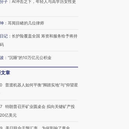
跨国走私7万
视线｜被称为“蟑螂”的印
视线｜“入侵”还是“人道危
分子
：
AI冲击之下，年轻人与高学历女性更
检体内含3种
度Z世代 用街头抗争将教
机”？难民潮撕裂西班牙
秘鲁纳斯
育部长拱下台
飞地休达
13人遇难
坤
：
耳闻目睹的几位律师
日记
：
长护险覆盖全国 筹资和服务给予将持
码
进第四届链博
【商旅对话】华住集团
技“链”接产
【特别呈现】寻找100种
CFO：不靠规模取胜，华
【特别呈
有意思的生活方式·第三对
住三大增长引擎是什么？
有意思的
波
：
“沉睡”的10万亿元公积金
新文章
00
普渡机器人如何平衡“脚踏实地”与“仰望星
？
57
特朗普召开矿业圆桌会 拟向关键矿产投
20亿美元
09
美日联合干预汇率，为何影响了黄金