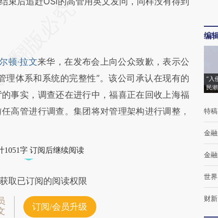
结束后追赶OSI的高管用英文发问，同样没有得到
编
尔顿·拉文
来华，在发布会上向公众致歉，表示公
管理体系和系统的完整性”。该公司承认在现有的
“入
民潮
背的事实，调查还在进行中，福喜正在回收上海福
前任高管进行调查。集团将对管理架构进行调整，
特稿
金融
1051字 订阅后继续阅读
金融
世界
获取已订阅的阅读权限
财新
员
订阅/会员升级
文