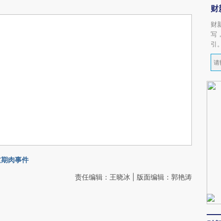
财
财
写
引
过期肉事件
责任编辑：王晓冰 | 版面编辑：郭艳涛