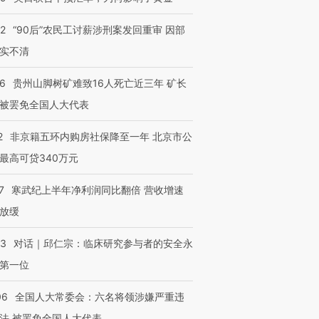
32
“90后”农民工讨薪涉刑案发回重审 因部
实不清
36
贵州山脚树矿难致16人死亡近三年 矿长
被罢免全国人大代表
2
非京籍五环内购房社保降至一年 北京市公
最高可贷340万元
7
寒武纪上半年净利润同比翻倍 营收增速
放缓
53
对话｜邱仁宗：临床研究参与者的安全永
第一位
06
全国人大常委会：六名将领涉嫌严重违
法 被罢免全国人大代表