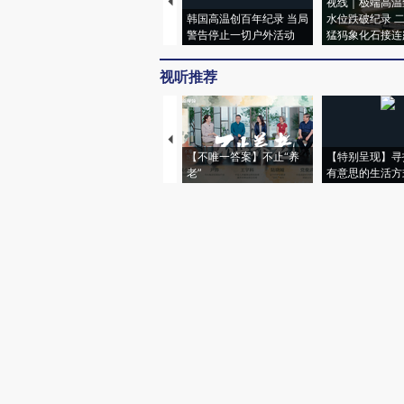
视线｜极端高温
韩国高温创百年纪录 当局
水位跌破纪录 
警告停止一切户外活动
猛犸象化石接连
视听推荐
【不唯一答案】不止“养
【特别呈现】寻
老”
有意思的生活方