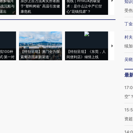
致多瑙河
加沙上百万流离失所者困
视线｜HYROX的吸金
马航飞行员
知识
二战沉船与
于“塑料烤箱” 高温引发健
术：是什么让中产们甘
粒摇头丸 尿
受伤
露出
康危机
心“花钱找虐”？
毒品
丁金
村夫
续加
【推广】走
找100种
【特别呈现】澳门全力探
【特别呈现】《东莞，人
会，让数智科
式·第一对
索葡语国家新渠道
间便利店》倾情上线
业
吴晓
最
17:
空”
15:
资超
14: