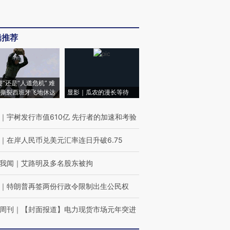
辑推荐
侵”还是“人道危机” 难
撕裂西班牙飞地休达
显影｜瓜农的漫长等待
｜
宇树发行市值610亿 先行者的加速和考验
｜
在岸人民币兑美元汇率连日升破6.75
我闻
｜
艾路明及多名股东被拘
｜
特朗普再签两份行政令限制出生公民权
周刊
｜
【封面报道】电力现货市场元年突进