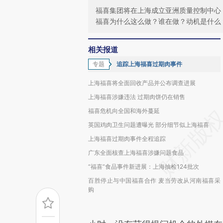
福喜集团将在上海成立亚洲质量控制中心
福喜为什么这么做？谁在做？动机是什么
相关报道
专题
追踪上海福喜过期肉事件
上海福喜将全面回收产品并公布调查进展
上海福喜涉嫌违法 过期肉饼仍在销售
福喜危机向全国和海外蔓延
英国鸡肉卫生问题遭曝光 部分细节似上海福喜
上海福喜过期肉事件全程追踪
广东全面核查上海福喜涉嫌问题食品
“福喜”食品事件新进展：上海抽检124批次
百胜停止与中国福喜合作 麦当劳改从河南福喜采
购