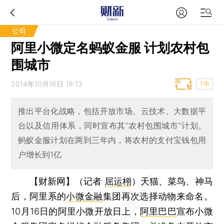
公司
阿里小微定名蚂蚁金服 计划农村包
围城市
2014年10月16日 19:13
T中
推出平台化战略，包括开放市场、云技术、大数据平
台以及信用体系，同时宣布其“农村包围城市”计划。
蚂蚁金服计划在两到三年内，将农村的支付宝钱包用
户增长到1亿
【财新网】（记者
屈运栩
）
天猫、菜鸟、神马
后，阿里系的
小微金融
集团再次选择动物来命名。
10月16日的阿里小微开放日上，
阿里巴巴
宣布小微