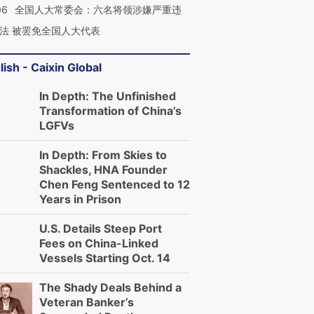
06
全国人大常委会：六名将领涉嫌严重违
法 被罢免全国人大代表
lish - Caixin Global
In Depth: The Unfinished
Transformation of China’s
LGFVs
In Depth: From Skies to
Shackles, HNA Founder
Chen Feng Sentenced to 12
Years in Prison
U.S. Details Steep Port
Fees on China-Linked
Vessels Starting Oct. 14
The Shady Deals Behind a
Veteran Banker’s