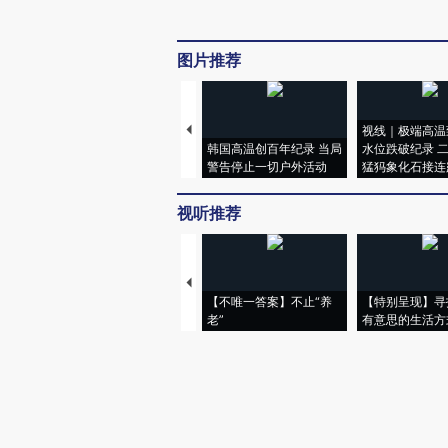
图片推荐
视线｜极端高温
韩国高温创百年纪录 当局
水位跌破纪录 
警告停止一切户外活动
猛犸象化石接连
视听推荐
【不唯一答案】不止“养
【特别呈现】寻
老”
有意思的生活方