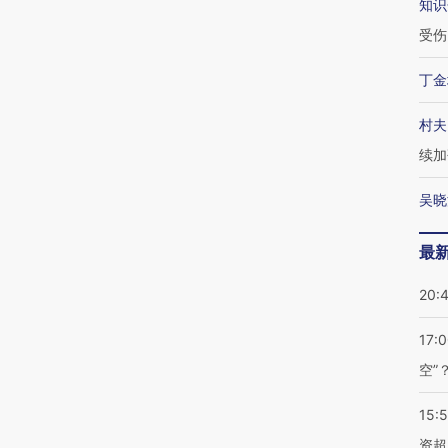
知识
受伤
丁金
村夫
续加
吴晓
最
20:
17:
空”
15:
资超