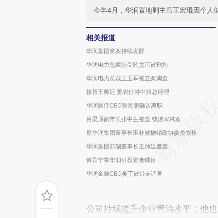
今年4月，华润置地副主席王宏琨因个人
相关报道
华润集团窝案持续发酵
华润电力总裁涉受贿贪污被刑拘
华润电力总裁王玉军被立案调查
接替王帅廷 姜岩任港中旅总经理
华润医疗CEO张海鹏确认离职
吕梁原副市长张中生被查 或涉宋林案
原华润集团董事长宋林被撤销政协委员资格
华润集团前副董事长王帅廷遭查
傅育宁掌华润引投资者瞩目
华润金融CEO吴丁被带走调查
公司持续提升企业管治水平；他也