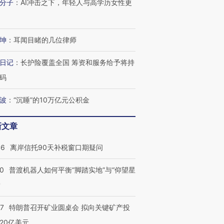
分子
：
AI冲击之下，年轻人与高学历女性更
坤
：
耳闻目睹的几位律师
日记
：
长护险覆盖全国 筹资和服务给予将持
码
波
：
“沉睡”的10万亿元公积金
新文章
46
离岸信托90天补税窗口期疑问
00
普渡机器人如何平衡“脚踏实地”与“仰望星
？
57
特朗普召开矿业圆桌会 拟向关键矿产投
20亿美元