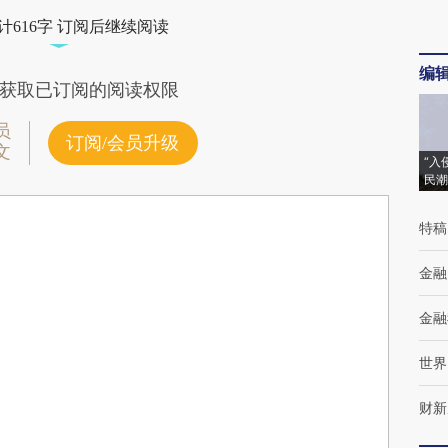
计616字 订阅后继续阅读
编
获取已订阅的阅读权限
员
订阅/会员升级
文
“入
民潮
特稿
金融
金融
世界
财新