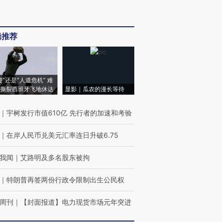
辑推荐
侵”还是“人道危机” 难
撕裂西班牙飞地休达
显影｜瓜农的漫长等待
｜
宇树发行市值610亿 先行者的加速和考验
｜
在岸人民币兑美元汇率连日升破6.75
我闻
｜
艾路明及多名股东被拘
｜
特朗普再签两份行政令限制出生公民权
周刊
｜
【封面报道】电力现货市场元年突进