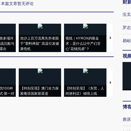
财
本篇文章暂无评论
伍戈
罗志
致多瑙河
加沙上百万流离失所者困
视线｜HYROX的吸金
马航飞行员
易峘
二战沉船与
于“塑料烤箱” 高温引发健
术：是什么让中产们甘
粒摇头丸 尿
露出
康危机
心“花钱找虐”？
毒品
视
【推广】走
找100种
【特别呈现】澳门全力探
【特别呈现】《东莞，人
会，让数智科
式·第一对
索葡语国家新渠道
间便利店》倾情上线
业
博
唐涯