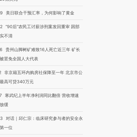
09
美日联合干预汇率，为何影响了黄金
32
“90后”农民工讨薪涉刑案发回重审 因部
实不清
36
贵州山脚树矿难致16人死亡近三年 矿长
被罢免全国人大代表
2
非京籍五环内购房社保降至一年 北京市公
最高可贷340万元
7
寒武纪上半年净利润同比翻倍 营收增速
放缓
53
对话｜邱仁宗：临床研究参与者的安全永
第一位