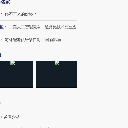
新名家
：
停不下来的价格？
恒
：
中美人工智能竞争：道路比技术更重要
跨国走私7万
视线｜被称为“蟑螂”的印
视线｜“入侵”还是“人道危
：
海外能源供给缺口对中国的影响
检体内含3种
度Z世代 用街头抗争将教
机”？难民潮撕裂西班牙
秘鲁纳斯
育部长拱下台
飞地休达
13人遇难
频
进第四届链博
【商旅对话】华住集团
技“链”接产
【特别呈现】寻找100种
CFO：不靠规模取胜，华
【特别呈
有意思的生活方式·第三对
住三大增长引擎是什么？
有意思的
客
：
多看少动