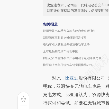
比亚迪表示，公司新一代纯电动公交车K
目前还处在初级的发展阶段，仍需要时间
相关报道
双源无轨电车受部分地方政府青睐(更新)
新能源车享补贴 纯电车最高补6万
电动车准入新政绕开低速电动车之争
全球最畅销电动车落地中国
财新记者李雪娜在央广谈电动车电池路线之争
比亚迪上半年传统汽车销量同比降27%
对此，
比亚迪
股份有限公司
明称，双源快充无轨电车也是一
充电方式。比亚迪认为，双源快
行探讨和尝试。如要在无轨城市