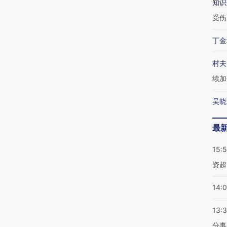
知识
受伤
丁金
村夫
续加
吴晓
最
15:
资超
14:
13:
分事