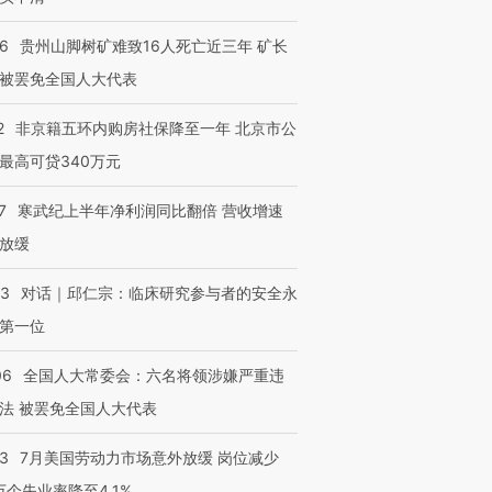
36
贵州山脚树矿难致16人死亡近三年 矿长
被罢免全国人大代表
2
非京籍五环内购房社保降至一年 北京市公
最高可贷340万元
7
寒武纪上半年净利润同比翻倍 营收增速
放缓
53
对话｜邱仁宗：临床研究参与者的安全永
第一位
06
全国人大常委会：六名将领涉嫌严重违
法 被罢免全国人大代表
43
7月美国劳动力市场意外放缓 岗位减少
3万个失业率降至4.1%