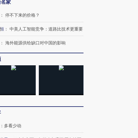
新名家
：
停不下来的价格？
恒
：
中美人工智能竞争：道路比技术更重要
：
海外能源供给缺口对中国的影响
频
跨国走私7万
视线｜被称为“蟑螂”的印
视线｜“入侵”还是“人道危
检体内含3种
度Z世代 用街头抗争将教
机”？难民潮撕裂西班牙
秘鲁纳斯
育部长拱下台
飞地休达
13人遇难
客
进第四届链博
【商旅对话】华住集团
技“链”接产
【特别呈现】寻找100种
CFO：不靠规模取胜，华
【特别呈
有意思的生活方式·第三对
住三大增长引擎是什么？
有意思的
：
多看少动