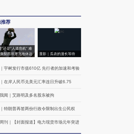
辑推荐
侵”还是“人道危机” 难
撕裂西班牙飞地休达
显影｜瓜农的漫长等待
｜
宇树发行市值610亿 先行者的加速和考验
｜
在岸人民币兑美元汇率连日升破6.75
我闻
｜
艾路明及多名股东被拘
｜
特朗普再签两份行政令限制出生公民权
周刊
｜
【封面报道】电力现货市场元年突进