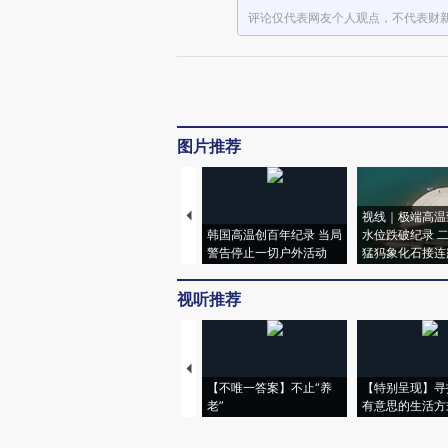
评论仅代表网友个人观点，不代表财
图片推荐
视线｜极端高温
韩国高温创百年纪录 当局
水位跌破纪录 
警告停止一切户外活动
猛犸象化石接连
视听推荐
【不唯一答案】不止“养
【特别呈现】寻
老”
有意思的生活方