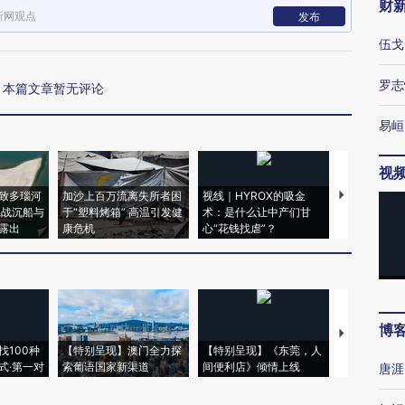
财
新网观点
发布
伍戈
罗志
本篇文章暂无评论
易峘
视
致多瑙河
加沙上百万流离失所者困
视线｜HYROX的吸金
马航飞行员
二战沉船与
于“塑料烤箱” 高温引发健
术：是什么让中产们甘
粒摇头丸 尿
露出
康危机
心“花钱找虐”？
毒品
博
【推广】走
找100种
【特别呈现】澳门全力探
【特别呈现】《东莞，人
会，让数智科
式·第一对
索葡语国家新渠道
间便利店》倾情上线
业
唐涯