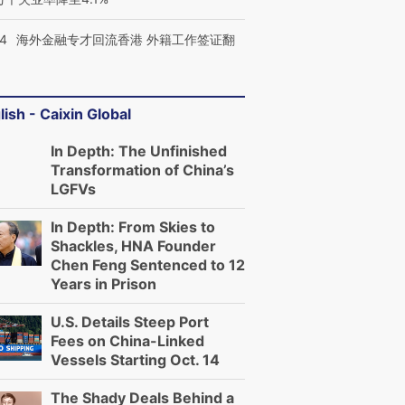
14
海外金融专才回流香港 外籍工作签证翻
lish - Caixin Global
In Depth: The Unfinished
Transformation of China’s
LGFVs
In Depth: From Skies to
Shackles, HNA Founder
Chen Feng Sentenced to 12
Years in Prison
U.S. Details Steep Port
Fees on China-Linked
Vessels Starting Oct. 14
The Shady Deals Behind a