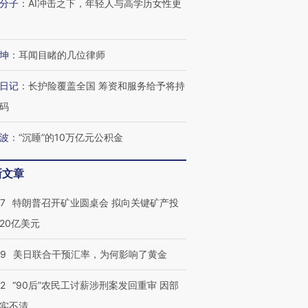
分子
：
AI冲击之下，年轻人与高学历女性更
坤
：
耳闻目睹的几位律师
日记
：
长护险覆盖全国 筹资和服务给予将持
码
波
：
“沉睡”的10万亿元公积金
新文章
57
特朗普召开矿业圆桌会 拟向关键矿产投
20亿美元
09
美日联合干预汇率，为何影响了黄金
32
“90后”农民工讨薪涉刑案发回重审 因部
实不清