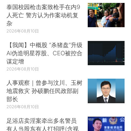
泰国校园枪击案致枪手在内9
人死亡 警方认为作案动机复
杂
2026年08月10日
【我闻】中概股 “杀猪盘”升级
AI伪造明星荐股、CEO被控合
谋定增
2026年08月10日
人事观察｜曾参与汶川、玉树
地震救灾 孙硕鹏任民政部副
部长
2026年08月10日
足浴店卖淫案牵出多名警员
有人当股东有人打招呼(含视