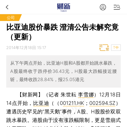
公司
比亚迪股价暴跌 澄清公告未解究竟
（更新）
2014年12月18日 15:17
T中
从下午两点开始，比亚迪H股和A股都开始跳水暴跌，
A股最终收于跌停价36.43元，H股最大跌幅接近腰
斩，最终收跌28.84%，报25.05港元
【财新网】（记者 朱世耘
李雪娜
）
12月18日
14点开始，
比亚迪
（（0
01211.HK
；
002594.SZ
）
遭遇历史罕见的“黑天鹅”事件，A股、H股股价双双
跳水暴跌。港股由于没有涨跌幅限制，更是雪崩式