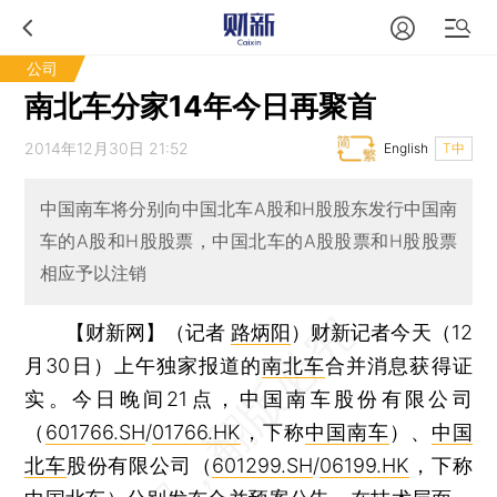
公司
南北车分家14年今日再聚首
2014年12月30日 21:52
English
T中
中国南车将分别向中国北车A股和H股股东发行中国南
车的A股和H股股票，中国北车的A股股票和H股股票
相应予以注销
【财新网】（记者
路炳阳
）
财新记者今天（12
月30日）上午独家报道的
南北车
合并消息获得证
实。今日晚间21点，中国南车股份有限公司
（
601766.SH
/
01766.HK
，下称
中国南车
）、
中国
北车
股份有限公司（
601299.SH
/
06199.HK
，下称