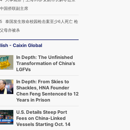
中国侨联副主席
45
泰国发生致命校园枪击案至少6人死亡 枪
父母亦被杀
lish - Caixin Global
In Depth: The Unfinished
Transformation of China’s
LGFVs
In Depth: From Skies to
Shackles, HNA Founder
Chen Feng Sentenced to 12
Years in Prison
U.S. Details Steep Port
Fees on China-Linked
Vessels Starting Oct. 14