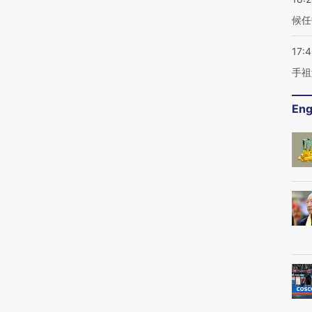
候任
17:
手祖
Eng