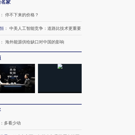
新名家
：
停不下来的价格？
恒
：
中美人工智能竞争：道路比技术更重要
：
海外能源供给缺口对中国的影响
频
跨国走私7万
视线｜被称为“蟑螂”的印
视线｜“入侵”还是“人道危
检体内含3种
度Z世代 用街头抗争将教
机”？难民潮撕裂西班牙
秘鲁纳斯
育部长拱下台
飞地休达
13人遇难
客
：
多看少动
进第四届链博
【商旅对话】华住集团