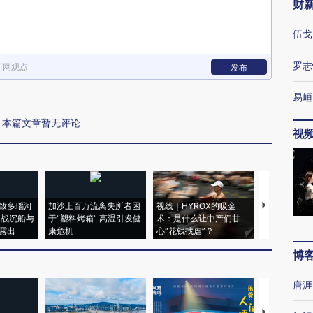
财
伍戈
罗志
新网观点
发布
易峘
本篇文章暂无评论
视
致多瑙河
加沙上百万流离失所者困
视线｜HYROX的吸金
马航飞行员
二战沉船与
于“塑料烤箱” 高温引发健
术：是什么让中产们甘
粒摇头丸 尿
露出
康危机
心“花钱找虐”？
毒品
博
唐涯
【推广】走