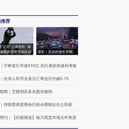
辑推荐
侵”还是“人道危机” 难
撕裂西班牙飞地休达
显影｜瓜农的漫长等待
｜
宇树发行市值610亿 先行者的加速和考验
｜
在岸人民币兑美元汇率连日升破6.75
我闻
｜
艾路明及多名股东被拘
｜
特朗普再签两份行政令限制出生公民权
周刊
｜
【封面报道】电力现货市场元年突进