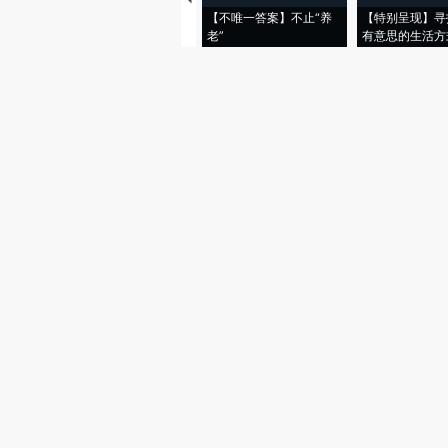
【不唯一答案】不止“养
【特别呈现】寻
老”
有意思的生活方