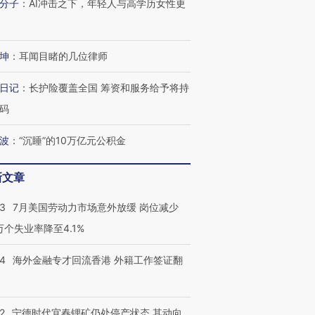
分子
：
AI冲击之下，年轻人与高学历女性更
技“链”接产
【特别呈现】寻找100种
CFO：不靠规模取胜，华
【特别呈
有意思的生活方式·第三对
住三大增长引擎是什么？
有意思的
坤
：
耳闻目睹的几位律师
日记
：
长护险覆盖全国 筹资和服务给予将持
码
波
：
“沉睡”的10万亿元公积金
新文章
43
7月美国劳动力市场意外放缓 岗位减少
3万个失业率降至4.1%
14
海外金融专才回流香港 外籍工作签证翻
2
宁德时代宜春锂矿仍处停产状态 其动向