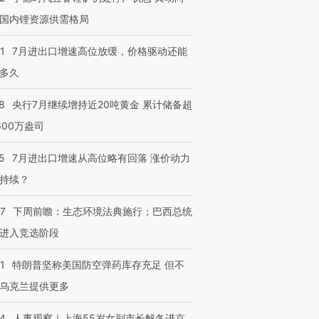
国内锂资源供需格局
1
7月进出口增速高位放缓，价格驱动还能
多久
8
央行7月继续增持近20吨黄金 累计储备超
600万盎司
5
7月进出口增速从高位略有回落 涨价动力
持续？
07
下周前瞻：生态环境法典施行；巴西总统
进入竞选阶段
1
特朗普坚称美国防空弹药库存充足 但不
乌克兰提供更多
24
人事观察｜上海55岁女副市长解冬进京