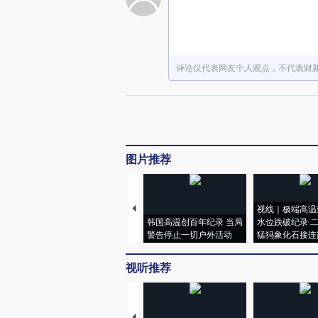
评论仅代表网友个人观点，不代表财
图片推荐
视线｜极端高温
韩国高温创百年纪录 当局
水位跌破纪录 
警告停止一切户外活动
猛犸象化石接连
视听推荐