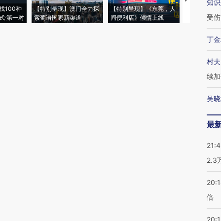
知识
找100种
【特别呈现】澳门全力探
【特别呈现】《东莞，人
会，让数智科
受伤
式·第一对
索葡语国家新渠道
间便利店》倾情上线
业
丁金
村夫
续加
吴晓
最
21:
2.
20:
倍
20:1