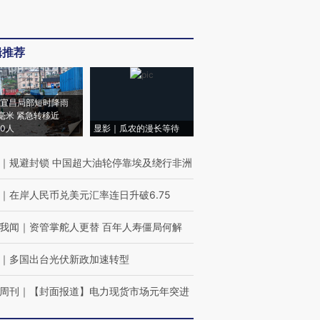
辑推荐
宜昌局部短时降雨
8毫米 紧急转移近
00人
显影｜瓜农的漫长等待
｜
规避封锁 中国超大油轮停靠埃及绕行非洲
｜
在岸人民币兑美元汇率连日升破6.75
我闻
｜
资管掌舵人更替 百年人寿僵局何解
｜
多国出台光伏新政加速转型
周刊
｜
【封面报道】电力现货市场元年突进