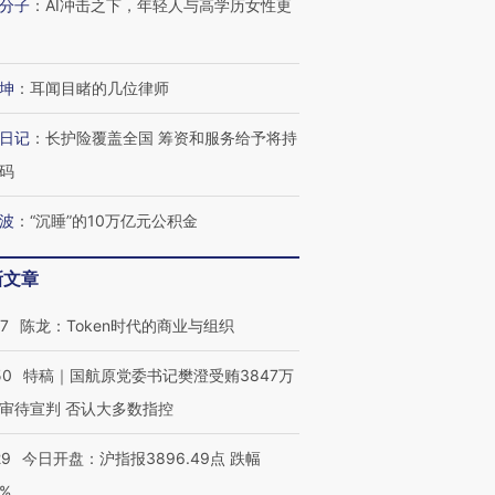
分子
：
AI冲击之下，年轻人与高学历女性更
技“链”接产
【特别呈现】寻找100种
CFO：不靠规模取胜，华
【特别呈
有意思的生活方式·第三对
住三大增长引擎是什么？
有意思的
坤
：
耳闻目睹的几位律师
日记
：
长护险覆盖全国 筹资和服务给予将持
码
波
：
“沉睡”的10万亿元公积金
新文章
07
陈龙：Token时代的商业与组织
50
特稿｜国航原党委书记樊澄受贿3847万
审待宣判 否认大多数指控
29
今日开盘：沪指报3896.49点 跌幅
0%