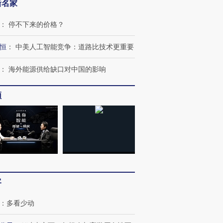
新名家
：
停不下来的价格？
恒
：
中美人工智能竞争：道路比技术更重要
：
海外能源供给缺口对中国的影响
频
OX的吸金
马航飞行员跨国走私7万
视线｜被称为“蟑螂”的印
让中产们甘
粒摇头丸 尿检体内含3种
度Z世代 用街头抗争将教
秘鲁纳斯
”？
毒品
育部长拱下台
13人遇难
客
：
多看少动
进第四届链博
【商旅对话】华住集团