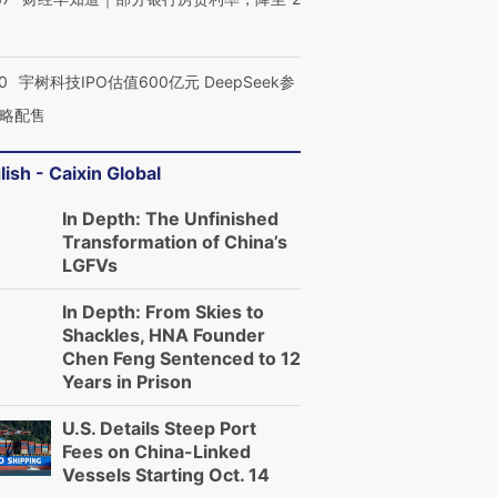
0
宇树科技IPO估值600亿元 DeepSeek参
略配售
lish - Caixin Global
In Depth: The Unfinished
Transformation of China’s
LGFVs
In Depth: From Skies to
Shackles, HNA Founder
Chen Feng Sentenced to 12
Years in Prison
U.S. Details Steep Port
Fees on China-Linked
Vessels Starting Oct. 14