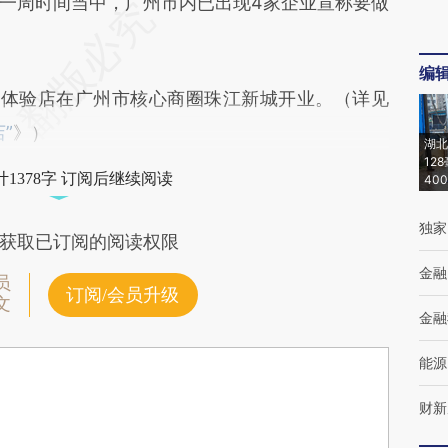
周时间当中，广州市内已出现4家企业宣称要做
编
体验店在广州市核心商圈珠江新城开业。（详见
”
》）
湖北
12
1378字 订阅后继续阅读
40
独家
获取已订阅的阅读权限
金融
员
订阅/会员升级
文
金融
能源
财新