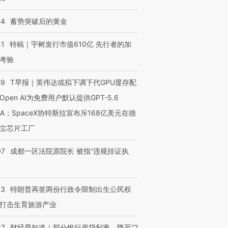
24
蓄势突破后的黄金
51
特稿｜宇树发行市值610亿 先行者的加
考验
29
T早报｜英伟达或拟下调下代GPU显存配
Open AI为免费用户默认提供GPT-5.6
NA；SpaceX协特斯拉宣布斥168亿美元在德
立芯片工厂
07
成都一区法院原院长 被指“违规挂证执
43
特朗普再签两份行政令限制出生公民权
打击生育旅游产业
37
财经早知道｜部分银行房贷利率，降至“2