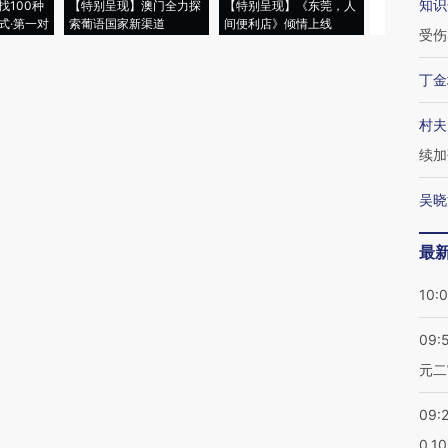
知识
找100种
【特别呈现】澳门全力探
【特别呈现】《东莞，人
会，让数智科
式·第一对
索葡语国家新渠道
间便利店》倾情上线
业
受伤
丁金
村夫
续加
吴晓
最
10:
09:
元二
09:
0.1