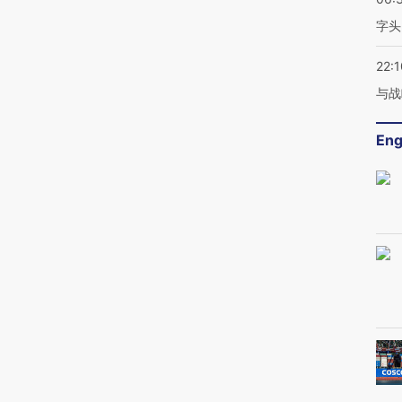
字头
22:1
与战
Eng