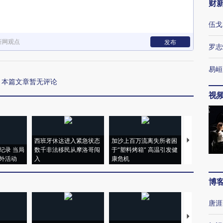
财
伍戈
新网观点
发布
罗志
易峘
本篇文章暂无评论
视
西班牙休达进入紧急状态
加沙上百万流离失所者困
视线｜HYR
纪录 当局
数千非法移民从摩洛哥闯
于“塑料烤箱” 高温引发健
术：是什么
外活动
入
康危机
心“花钱找虐
博
唐涯
【推广】走