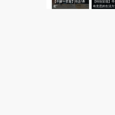
【不唯一答案】不止“养
【特别呈现】寻
老”
有意思的生活方