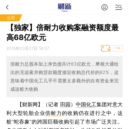
公司
【独家】倍耐力收购案融资额度最
高68亿欧元
2015年03月27日 16:07
T中
倍耐力总股本加上净负债共计83亿欧元，摩根大通给
出的无追索并购贷款额度接近收购总代价的82%，这
意味着中国化工几乎不需要太多额外的自有资金来完
成这桩大收购
【财新网】（记者
田园
）
中国化工
集团对意大
利大型轮胎企业
倍耐力
的收购仍在进行之中，这
桩“蛇吞象”的跨国巨额收购引起了市场广泛关注。