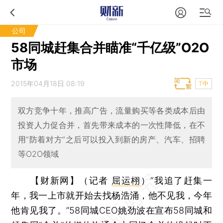
公司
58同城赶集合并瞄准“千亿级”O2O
市场
2015年04月18日 08:19
T中
双方竞争十年，推高广告，流量购买等各类成本后由
投资人力促合并，首先带来成本的一次性降低，在不
用“防着对方”之后可以投入到新的房产、汽车、招聘
等O2O领域
【财新网】（记者
屈运栩
）
“我追了赶集一
年，我一上市就开始去找杨浩涌，他不见我，今年
他肯见我了。”58同城CEO姚劲波在宣布58同城和