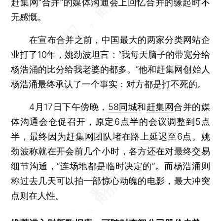
赶集网“合并”的媒体沟通会上回忆合并的缘起时不
无感慨。
在宣布合并之前，中国最大的两家分类网站企
业打了10年，姚劲波坦言：“我每天脑子的带宽分给
杨浩涌的比分给我老婆的都多。”他和赶集网创始人
杨浩涌最终承认了一个事实：对方都是打不死的。
4月17日下午傍晚，
58同城
和
赶集网
合并的媒
体沟通会仓促召开，原定6点半的会议调整到5点
半，最终因为赶集网团队堵在路上延迟至6点。姚
劲波称就在开会前几个小时，各方还在对最终交易
细节沟通，“连场地都是临时决定的”。而杨浩涌则
称过去几天可以拍一部惊心动魄的电影，最大冲突
点则在人性。