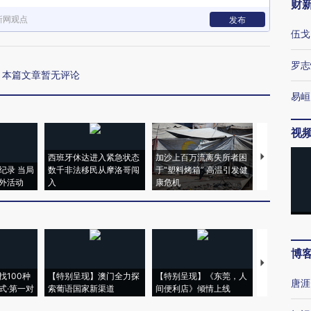
财
新网观点
发布
伍戈
罗志
本篇文章暂无评论
易峘
视
西班牙休达进入紧急状态
加沙上百万流离失所者困
马航飞行员
纪录 当局
数千非法移民从摩洛哥闯
于“塑料烤箱” 高温引发健
粒摇头丸 尿
外活动
入
康危机
毒品
博
【推广】走
找100种
【特别呈现】澳门全力探
【特别呈现】《东莞，人
会，让数智科
唐涯
式·第一对
索葡语国家新渠道
间便利店》倾情上线
业