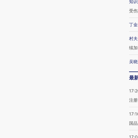
知识
受伤
丁金
村夫
续加
吴晓
最
17:2
注册
17:1
国品
17: