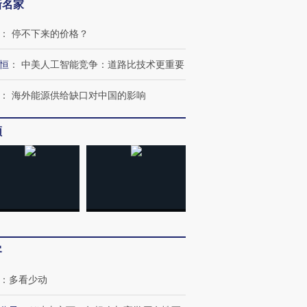
新名家
：
停不下来的价格？
恒
：
中美人工智能竞争：道路比技术更重要
：
海外能源供给缺口对中国的影响
频
跨国走私7万
视线｜HYROX的吸金
视线｜被
检体内含3种
术：是什么让中产们甘
泽连斯基密集出访美英 索
度Z世代
心“花钱找虐”？
要防空导弹“救急”
育部长拱
客
进第四届链博
【商旅对话】华住集团
技“链”接产
【特别呈现】寻找100种
CFO：不靠规模取胜，华
【特别呈
：
多看少动
有意思的生活方式·第三对
住三大增长引擎是什么？
有意思的