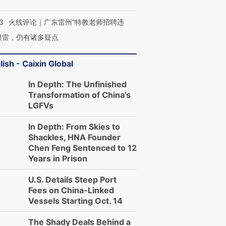
3
火线评论｜广东雷州“特教老师招聘违
很雷，仍有诸多疑点
lish - Caixin Global
In Depth: The Unfinished
Transformation of China’s
LGFVs
In Depth: From Skies to
Shackles, HNA Founder
Chen Feng Sentenced to 12
Years in Prison
U.S. Details Steep Port
Fees on China-Linked
Vessels Starting Oct. 14
The Shady Deals Behind a