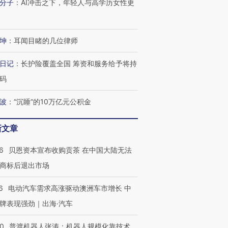
分子
：
AI冲击之下，年轻人与高学历女性更
坤
：
耳闻目睹的几位律师
日记
：
长护险覆盖全国 筹资和服务给予将持
码
波
：
“沉睡”的10万亿元公积金
新文章
6
贝恩资本宣布收购贡茶 在中国大陆无法
商标后退出市场
6
电动汽车需求高涨驱动澳洲车市增长 中
牌表现强劲｜出海·汽车
00
普渡机器人张涛：机器人规模化靠技术、