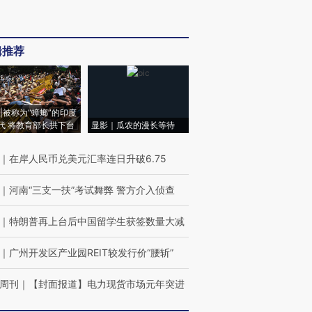
辑推荐
|被称为“蟑螂”的印度
代 将教育部长拱下台
显影｜瓜农的漫长等待
｜
在岸人民币兑美元汇率连日升破6.75
｜
河南“三支一扶”考试舞弊 警方介入侦查
｜
特朗普再上台后中国留学生获签数量大减
｜
广州开发区产业园REIT较发行价“腰斩”
周刊
｜
【封面报道】电力现货市场元年突进