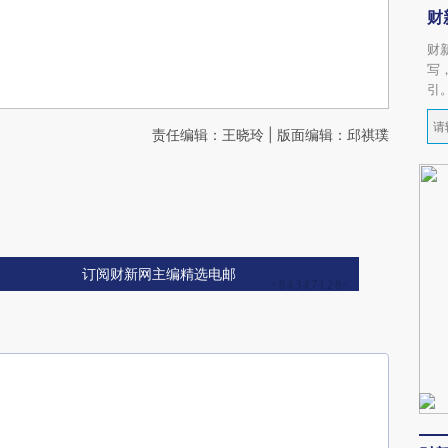
财
财
写
引
责任编辑：王晓玲 | 版面编辑：邱祺璞
订阅财新网主编精选电邮