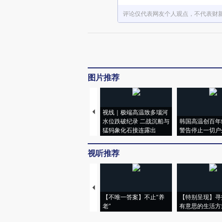
评论仅代表网友个人观点，不代表财
图片推荐
视线｜极端高温致多瑙河
水位跌破纪录 二战沉船与
韩国高温创百年
猛犸象化石接连露出
警告停止一切户
视听推荐
【不唯一答案】不止“养
【特别呈现】寻
老”
有意思的生活方