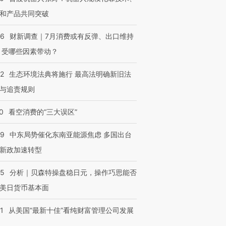
和产品共同突破
56
财新调查｜7月消费或有反弹、出口维持
 受哪些因素带动？
42
生态环境法典将施行 最高法明确新旧法
与追责规则
0
看空消费的“三大误区”
59
中东局势催化东南亚能源焦虑 多国出台
新政加速转型
05
分析｜贝森特操盘稳日元，操作巧思能否
美日货币基本面
1
从美国“最新十佳”看纯财富管理公司发展