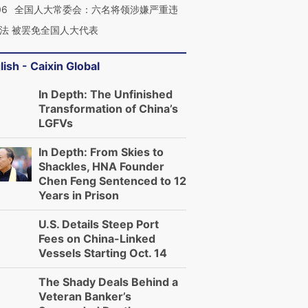
06
全国人大常委会：六名将领涉嫌严重违
法 被罢免全国人大代表
lish - Caixin Global
In Depth: The Unfinished
Transformation of China’s
LGFVs
In Depth: From Skies to
Shackles, HNA Founder
Chen Feng Sentenced to 12
Years in Prison
U.S. Details Steep Port
Fees on China-Linked
Vessels Starting Oct. 14
The Shady Deals Behind a
Veteran Banker’s