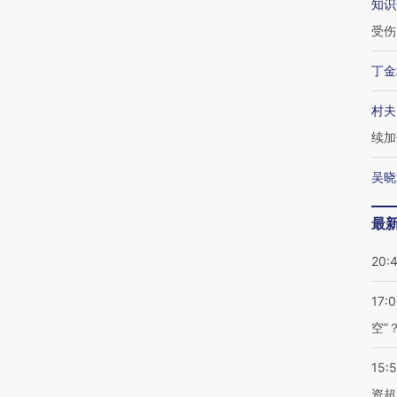
知识
受伤
丁金
村夫
续加
吴晓
最
20:
17:
空”
15:
资超