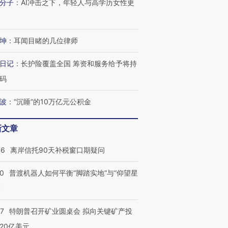
分子
：
AI冲击之下，年轻人与高学历女性更
坤
：
耳闻目睹的几位律师
日记
：
长护险覆盖全国 筹资和服务给予将持
码
波
：
“沉睡”的10万亿元公积金
新文章
46
离岸信托90天补税窗口期疑问
00
普渡机器人如何平衡“脚踏实地”与“仰望星
？
57
特朗普召开矿业圆桌会 拟向关键矿产投
20亿美元