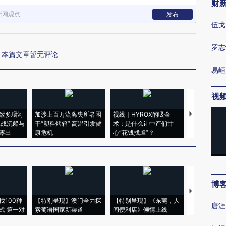
财
新网观点
发布
伍戈
罗志
本篇文章暂无评论
易峘
视
致多瑙河
加沙上百万流离失所者困
视线｜HYROX的吸金
马航飞行员
二战沉船与
于“塑料烤箱” 高温引发健
术：是什么让中产们甘
粒摇头丸 尿
露出
康危机
心“花钱找虐”？
毒品
博
【推广】走
找100种
【特别呈现】澳门全力探
【特别呈现】《东莞，人
会，让数智科
唐涯
式·第一对
索葡语国家新渠道
间便利店》倾情上线
业