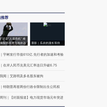
辑推荐
侵”还是“人道危机” 难
撕裂西班牙飞地休达
显影｜瓜农的漫长等待
｜
宇树发行市值610亿 先行者的加速和考验
｜
在岸人民币兑美元汇率连日升破6.75
我闻
｜
艾路明及多名股东被拘
｜
特朗普再签两份行政令限制出生公民权
周刊
｜
【封面报道】电力现货市场元年突进