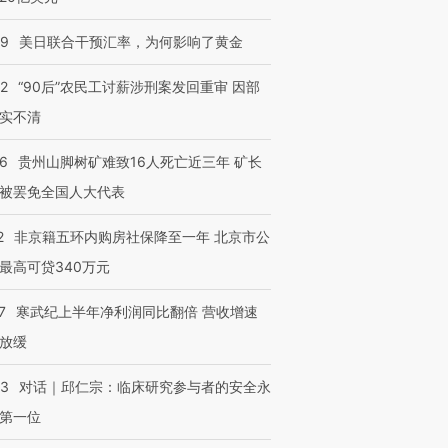
09
美日联合干预汇率，为何影响了黄金
32
“90后”农民工讨薪涉刑案发回重审 因部
实不清
36
贵州山脚树矿难致16人死亡近三年 矿长
被罢免全国人大代表
2
非京籍五环内购房社保降至一年 北京市公
最高可贷340万元
7
寒武纪上半年净利润同比翻倍 营收增速
放缓
53
对话｜邱仁宗：临床研究参与者的安全永
第一位