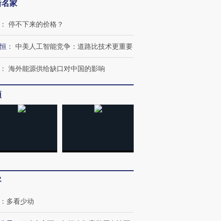
新名家
：
停不下来的价格？
恒
：
中美人工智能竞争：道路比技术更重要
：
海外能源供给缺口对中国的影响
频
跨国走私7万
视线｜被称为“蟑螂”的印
视线｜“入侵”还是“人道危
检体内含3种
度Z世代 用街头抗争将教
机”？难民潮撕裂西班牙
秘鲁纳斯
育部长拱下台
飞地休达
13人遇难
客
进第四届链博
【商旅对话】华住集团
技“链”接产
【特别呈现】寻找100种
CFO：不靠规模取胜，华
【特别呈
：
多看少动
有意思的生活方式·第三对
住三大增长引擎是什么？
有意思的