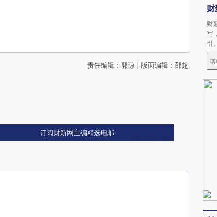
财
财
写
引
责任编辑：郭琼 | 版面编辑：邵超
订阅财新网主编精选电邮