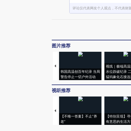
评论仅代表网友个人观点，不代表财
图片推荐
视线｜极端高温
韩国高温创百年纪录 当局
水位跌破纪录 
警告停止一切户外活动
猛犸象化石接连
视听推荐
【不唯一答案】不止“养
【特别呈现】寻
老”
有意思的生活方