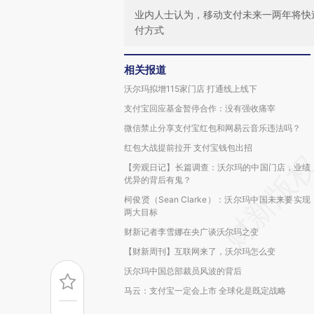
业内人士认为，移动支付未来一两年将快
付方式
相关报道
沃尔玛拟增115家门店 打通线上线下
支付宝回应基金暂停合作：没有强收痛宰
微信禁止分享支付宝红包和网易云音乐违法吗？
红包大战提前拉开 支付宝钱包出招
【旁观日记】长篇调查：沃尔玛的中国门店，业绩
优异的背后有鬼？
柯俊贤（Sean Clarke）：沃尔玛中国未来要实现
两大目标
财新记者李雪娜在央广谈沃尔玛之变
【财新周刊】互联网来了，沃尔玛怎么变
沃尔玛中国总部裁员风波的背后
马云：支付宝一定会上市 全球化是既定战略