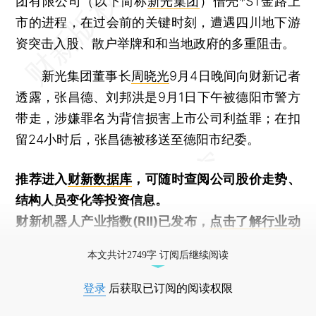
团有限公司（以下简称
新光集团
）借壳*ST金路上
市的进程，在过会前的关键时刻，遭遇四川地下游
资突击入股、散户举牌和和当地政府的多重阻击。
新光集团董事长
周晓光
9月4日晚间向财新记者
透露，张昌德、刘邦洪是9月1日下午被德阳市警方
带走，涉嫌罪名为背信损害上市公司利益罪；在扣
留24小时后，张昌德被移送至德阳市纪委。
推荐进入
财新数据库
，可随时查阅公司股价走势、
结构人员变化等投资信息。
财新机器人产业指数(RII)已发布，
点击了解行业动
态
本文共计2749字 订阅后继续阅读
登录
后获取已订阅的阅读权限