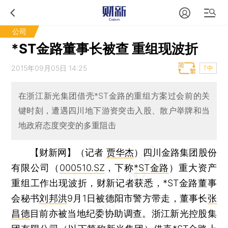
公司
*ST金路董事长被查 重组现波折
2015年09月05日 14:25
T中
在浙江新光集团借壳*ST金路的重组方案过会前的关
键时刻，遭遇四川地下游资突击入股、散户举牌和当
地政府态度突变的多重阻击
【财新网】（记者
贾华杰
）
四川金路集团股份
有限公司（
000510.SZ
，下称
*ST金路
）重大资产
重组工作出现波折，财新记者获悉，*ST金路董事
会秘书
刘邦洪
9月1日被德阳市警方带走，董事长
张
昌德
目前亦被当地纪委协助调查。浙江新光控股集