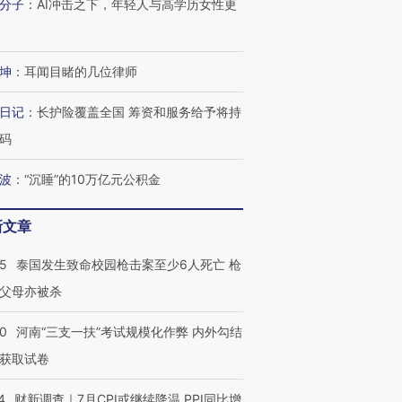
分子
：
AI冲击之下，年轻人与高学历女性更
坤
：
耳闻目睹的几位律师
日记
：
长护险覆盖全国 筹资和服务给予将持
码
波
：
“沉睡”的10万亿元公积金
新文章
45
泰国发生致命校园枪击案至少6人死亡 枪
父母亦被杀
40
河南“三支一扶”考试规模化作弊 内外勾结
获取试卷
4
财新调查｜7月CPI或继续降温 PPI同比增