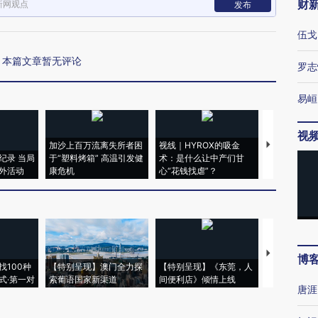
财
新网观点
发布
伍戈
本篇文章暂无评论
罗志
易峘
视
加沙上百万流离失所者困
视线｜HYROX的吸金
马航飞行员
纪录 当局
于“塑料烤箱” 高温引发健
术：是什么让中产们甘
粒摇头丸 尿
外活动
康危机
心“花钱找虐”？
毒品
【推广】走
博
找100种
【特别呈现】澳门全力探
【特别呈现】《东莞，人
会，让数智科
式·第一对
索葡语国家新渠道
间便利店》倾情上线
业
唐涯