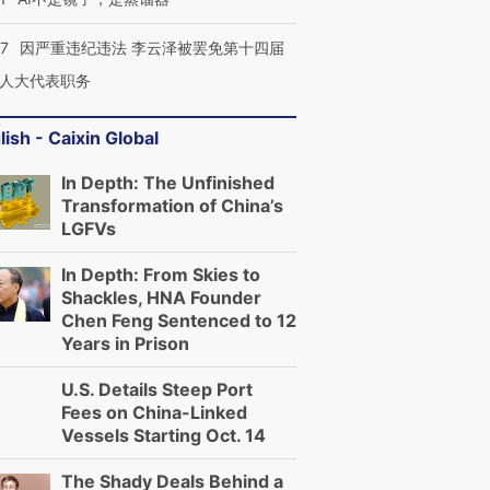
07
因严重违纪违法 李云泽被罢免第十四届
人大代表职务
lish - Caixin Global
In Depth: The Unfinished
Transformation of China’s
LGFVs
In Depth: From Skies to
Shackles, HNA Founder
Chen Feng Sentenced to 12
Years in Prison
U.S. Details Steep Port
Fees on China-Linked
Vessels Starting Oct. 14
The Shady Deals Behind a