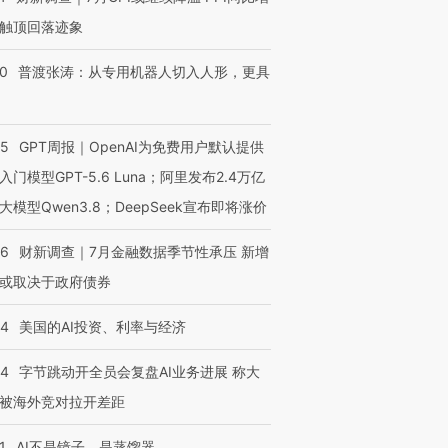
触顶回落迹象
00
普渡张涛：从专用机器人切入人形，更具
55
GPT周报｜OpenAI为免费用户默认提供
入门模型GPT-5.6 Luna；阿里发布2.4万亿
大模型Qwen3.8；DeepSeek宣布即将涨价
46
财新调查｜7月金融数据季节性承压 新增
或取决于政府债券
44
美国的AI投资、利率与经济
44
字节跳动开全员会复盘AI业务进展 称大
被海外竞对拉开差距
1
AI不是镜子，是蒸馏器