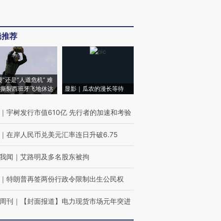
辑推荐
侵”还是“人道危机” 难
撕裂西班牙飞地休达
显影｜瓜农的漫长等待
｜
宇树发行市值610亿 先行者的加速和考验
｜
在岸人民币兑美元汇率连日升破6.75
我闻
｜
艾路明及多名股东被拘
｜
特朗普再签两份行政令限制出生公民权
周刊
｜
【封面报道】电力现货市场元年突进