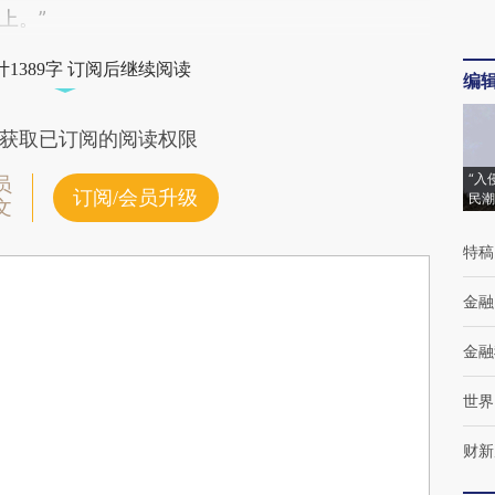
上。”
1389字 订阅后继续阅读
编
获取已订阅的阅读权限
“入
员
订阅/会员升级
民潮
文
特稿
金融
金融
世界
财新