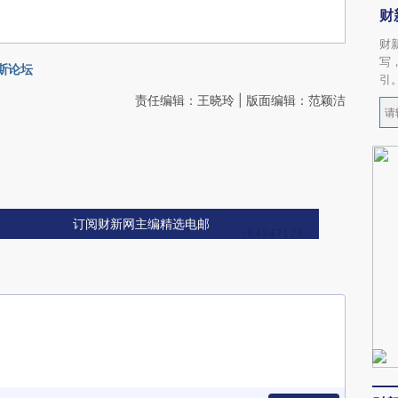
财
财
写
斯论坛
引
责任编辑：王晓玲 | 版面编辑：范颖洁
订阅财新网主编精选电邮