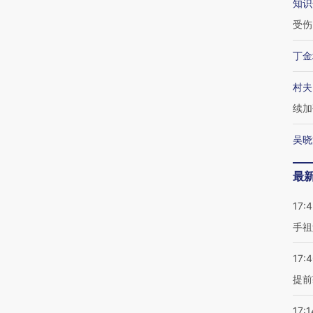
知识
受伤
丁金
村夫
续加
吴晓
最
17:
手祖
17:
提前
17:1