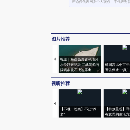
评论仅代表网友个人观点，不代表财
图片推荐
视线｜极端高温致多瑙河
水位跌破纪录 二战沉船与
韩国高温创百年
猛犸象化石接连露出
警告停止一切户
视听推荐
【不唯一答案】不止“养
【特别呈现】寻
老”
有意思的生活方