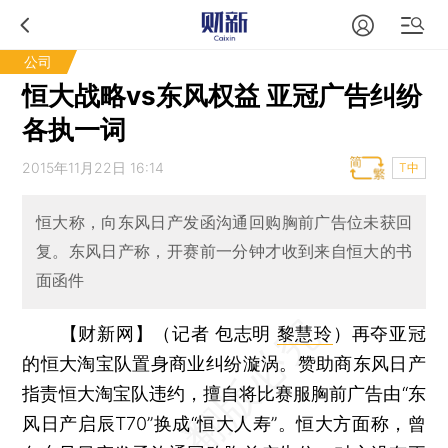
公司
恒大战略vs东风权益 亚冠广告纠纷
各执一词
2015年11月22日 16:14
T中
恒大称，向东风日产发函沟通回购胸前广告位未获回
复。东风日产称，开赛前一分钟才收到来自恒大的书
面函件
【财新网】（记者 包志明
黎慧玲
）
再夺亚冠
的恒大淘宝队置身商业纠纷漩涡。赞助商东风日产
指责恒大淘宝队违约，擅自将比赛服胸前广告由“东
风日产启辰T70”换成“恒大人寿”。恒大方面称，曾