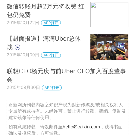
微信转账月超2万元将收费 红
包仍免费
2015年10月22日
APP打开
【封面报道】滴滴Uber总体
战
2015年10月09日
APP打开
联想CEO杨元庆与前Uber CFO加入百度董事
会
2015年09月30日
APP打开
财新网所刊载内容之知识产权为财新传媒及/或相关权利人
专属所有或持有。未经许可，禁止进行转载、摘编、复制及
建立镜像等任何使用。
如有意愿转载，请发邮件至
hello@caixin.com
，获得书面
确认及授权后，方可转载。