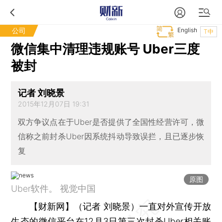
公司
English
T中
微信集中清理违规账号 Uber三度
被封
记者 刘晓景
2015年12月07日 19:31
双方争议点在于Uber是否提供了全国性经营许可，微
信称之前封杀Uber因系统抖动导致误拦，且已逐步恢
复
原图
Uber软件。 视觉中国
【财新网】（记者 刘晓景）
一直对外宣传开放
生态的
微信
平台在12月3日第三次封杀
Uber
相关账